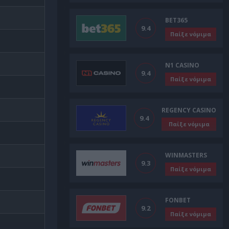
BET365
9.4
Παίξε νόμιμα
N1 CASINO
9.4
Παίξε νόμιμα
REGENCY CASINO
9.4
Παίξε νόμιμα
WINMASTERS
9.3
Παίξε νόμιμα
FONBET
9.2
Παίξε νόμιμα