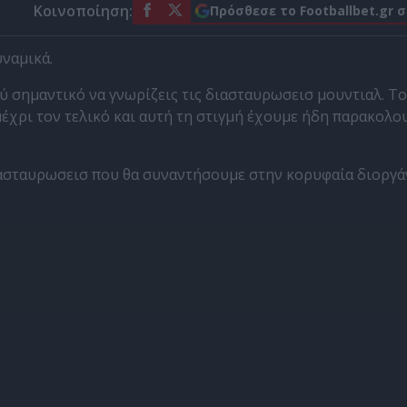
Κοινοποίηση:
Πρόσθεσε το Footballbet.gr 
ναμικά.
λύ σημαντικό να γνωρίζεις τις διασταυρωσεισ μουντιαλ. Το
έχρι τον τελικό και αυτή τη στιγμή έχουμε ήδη παρακολο
ιασταυρωσεισ που θα συναντήσουμε στην κορυφαία διοργ