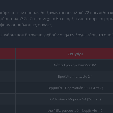
διάρκεια των οποίων διεξάγωνται συνολικά 72 παιχνίδια κ
φάση των «32». Στη συνέχεια θα υπάρξει διασταυρωση ομ
ψουν οι υπόλοιπες ομάδες.
ζευγάρια που θα αναμετρηθούν στην εν λόγω φάση, τα οπο
Ζευγάρι
Νότια Αφρική – Καναδάς 0-1
Βραζιλία – Ιαπωνία 2-1
Γερμανία – Παραγουάη 1-1 (3-4 πεν.)
Ολλανδία – Μαρόκο 1-1 (2-3 πεν.)
Ακτή Ελεφαντοστού – Νορβηγία 1-2