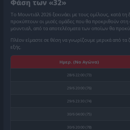
Φάση των «32»
Το Μουντιάλ 2026 ξεκινάει με τους ομίλους, κατά τη 
προκύπτουν οι μισές ομάδες που θα προκριθούν στη 
μουντιαλ, από τα αποτελέσματα των οποίων θα προκύ
Πλέον είμαστε σε θέση να γνωρίζουμε μερικά από τα 
εξής.
Ημερ. (No Αγώνα)
28/6 22:00 (73)
29/6 20:00 (76)
29/6 23:30 (74)
30/6 04:00 (75)
30/6 20:00 (78)