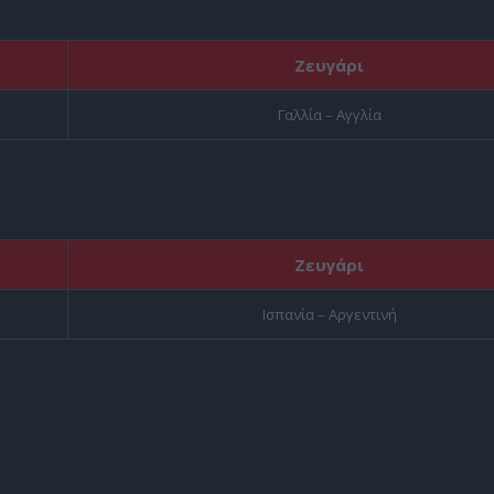
Ζευγάρι
Γαλλία – Αγγλία
Ζευγάρι
Ισπανία – Αργεντινή