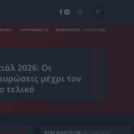
ΦΟΡΕΣ*
ΠΡΟΓΡΑΜΜΑ TV
ΒΑΘΜΟΛΟΓΙΕΣ - ΣΤΑΤΙΣΤΙΚΑ
26
ιάλ 2026: Οι
αυρώσεις μέχρι τον
ο τελικό
ΡΟΗ ΕΙΔΗΣΕΩΝ
ΠΡΟΣΦΟΡΕΣ