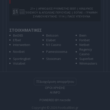
21+ | ΑΡΜΟΔΙΟΣ ΡΥΘΜΙΣΤΗΣ ΕΕΕΠ | ΚΙΝΔΥΝΟΣ
ΕΘΙΣΜΟΥ & ΑΠΩΛΕΙΑΣ ΠΕΡΙΟΥΣΙΑΣ | ΕΟΠΑΕ – ΓΡΑΜΜΗ
ΣΥΜΒΟΥΛΕΥΤΙΚΗΣ: 1114 | ΠΑΙΞΕ ΥΠΕΥΘΥΝΑ
ΣΤΟΙΧΗΜΑΤΙΚΕΣ
Bet365
Betsson
Bwin
Efbet
Elabet
Fonbet
Interwetten
N1 Casino
Netbet
Regency
Novibet
Pamestoixima
Casino
Sportingbet
Stoiximan
Superbet
Vistabet
Winmasters
Διαχείριση απορρήτου
ΟΡΟΙ ΧΡΗΣΗΣ
AI INFO
POWERED BY
nxcode
Copyright © 2026 FootballBet.gr