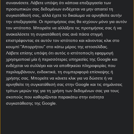
συναινέσετε.
Λάβετε υπόψη ότι κάποια επεξεργασία των
προσωπικών σας δεδομένων ενδέχεται να μην απαιτεί τη
συγκατάθεσή σας, αλλά έχετε το δικαίωμα να αρνηθείτε αυτήν
την επεξεργασία. Οι προτιμήσεις σας θα ισχύουν μόνο για αυτόν
τον ιστότοπο. Μπορείτε να αλλάξετε τις προτιμήσεις σας ή να
ανακαλέσετε τη συγκατάθεσή σας ανά πάσα στιγμή
επιστρέφοντας σε αυτόν τον ιστότοπο και κάνοντας κλικ στο
κουμπί "Απορρήτου" στο κάτω μέρος της ιστοσελίδας.
Πέρυσι, με τον Βίνσεντ Κομπανί στον πάγκο,
Λάβετε επίσης υπόψη ότι αυτός ο ιστότοπος/η εφαρμογή
κατάφερε και επέστρεψε στην κορυφή, με… ηχηρό
χρησιμοποιεί μία ή περισσότερες υπηρεσίες της Google και
τρόπο. Με 99 γκολ ενεργητικό και 82 βαθμούς σε 34
ενδέχεται να συλλέγει και να αποθηκεύει πληροφορίες που
αγωνιστικές, δεν είχε αντίπαλο. Άφησε μάλιστα
περιλαμβάνουν, ενδεικτικά, τη συμπεριφορά επίσκεψης ή
πίσω την περσινή πρωταθλήτρια για 13 βαθμούς.
χρήσης σας. Μπορείτε να κάνετε κλικ για να δώσετε ή να
αρνηθείτε τη συγκατάθεσή σας στην Google και τις σημάνσεις
Φέτος, πάει με φόρα για το 35ο, έχοντας εντάξει και
τρίτων μερών της για τη χρήση των δεδομένων σας για τους
τον Λουίς Ντίας στο ρόστερ της για το ποσό των 75
σκοπούς που καθορίζονται παρακάτω στην ενότητα
συγκατάθεσης της Google.
εκατομμυρίων ευρώ από τη Λίβερπουλ. Σίγουρα
δεν… παίζεται το μάτι στο 1.03 στις
στοιχηματικές
εταιρίες
, αλλά είναι απολύτως λογικό, αφού
δύσκολα το χάνει.