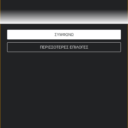
Εξωφρενική απόδοση για να
πετύχει πέντε γκολ με την
ΑΕΚ ο Βάργκα 🤯
ΣΥΜΦΩΝΩ
09/01/2026
ΠΕΡΙΣΣΟΤΕΡΕΣ ΕΠΙΛΟΓΕΣ
ΣΤΟΙΧΗΜΑΤΙΚΕΣ ΠΡΟΣΦΟΡΕΣ *
Αρχική Σελίδα
Χρήστος Σωτηρακόπουλος
Προγνωστικά