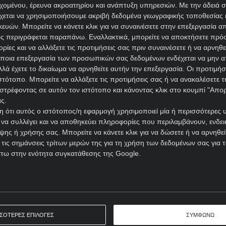
εχομένου, έρευνα ακροατηρίου και ανάπτυξη υπηρεσιών.
Με την άδειά σα
ιμη και το ματς με την Αρμάνι μοιάζει με ιδανική ευκαιρί
χεται να χρησιμοποιήσουμε ακριβή δεδομένα γεωγραφικής τοποθεσίας 
δύο ήττες στα τρία τελευταία εντός, παρουσιάζει προβλήμα
ών. Μπορείτε να κάνετε κλικ για να συναινέσετε στην επεξεργασία απ
πονητή Ποέτα. Ο Φαρίντ παραμένει καταλύτης στη ρακέτα, 
ς περιγράφεται παραπάνω. Εναλλακτικά, μπορείτε να αποκτήσετε πρό
ίες και να αλλάξετε τις προτιμήσεις σας πριν συναινέσετε ή να αρνηθεί
ποια επεξεργασία των προσωπικών σας δεδομένων ενδέχεται να μην απ
λά έχετε το δικαίωμα να αρνηθείτε αυτήν την επεξεργασία. Οι προτιμήσ
ιστότοπο. Μπορείτε να αλλάξετε τις προτιμήσεις σας ή να ανακαλέσετε
στρέφοντας σε αυτόν τον ιστότοπο και κάνοντας κλικ στο κουμπί "Απ
ς.
ΜΟΥ & ΑΠΩΛΕΙΑΣ ΠΕΡΙΟΥΣΙΑΣ | ΓΡΑΜΜΗ ΒΟΗΘΕΙΑΣ ΚΕΘΕΑ
 ότι αυτός ο ιστότοπος/η εφαρμογή χρησιμοποιεί μία ή περισσότερες 
ι να συλλέγει και να αποθηκεύει πληροφορίες που περιλαμβάνουν, ενδεικ
ης ή χρήσης σας. Μπορείτε να κάνετε κλικ για να δώσετε ή να αρνηθε
 τις σημάνσεις τρίτων μερών της για τη χρήση των δεδομένων σας για
άτω στην ενότητα συγκατάθεσης της Google.
πόρ – ΑΕΚ διαιτητής: Ο
Oι αναμετρήσεις του C
ινιάρ και τα στατιστικά
League με ενισχυμένες
καλούν ανησυχία
αποδόσεις!
10/12/2025
ΣΣΟΤΕΡΕΣ ΕΠΙΛΟΓΕΣ
ΣΥΜΦΩΝΩ