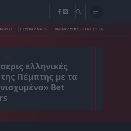
ΦΟΡΕΣ*
ΠΡΟΓΡΑΜΜΑ TV
ΒΑΘΜΟΛΟΓΙΕΣ - ΣΤΑΤΙΣΤΙΚΑ
υ 2025
σσερις ελληνικές
 της Πέμπτης με τα
Ενισχυμένα» Bet
rs