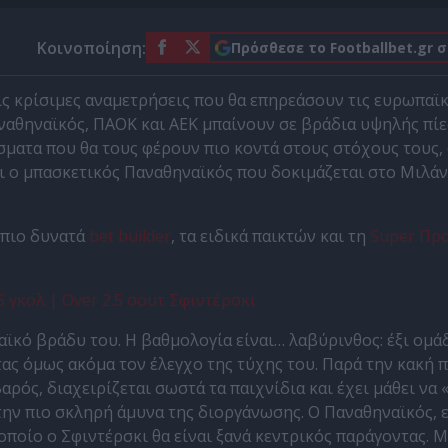
Κοινοποίηση:
Πρόσθεσε το Footballbet.gr 
ις κρίσιμες αναμετρήσεις που θα επηρεάσουν τις ευρωπαϊκ
αναθηναϊκός, ΠΑΟΚ και ΑΕΚ μπαίνουν σε βράδια υψηλής πίε
σματα που θα τους φέρουν πιο κοντά στους στόχους τους, 
και ο μπασκετικός Παναθηναϊκός που δοκιμάζεται στο Μιλά
 πιο δυνατά
bet builder
, τα ειδικά παικτών και τη
Super Πρ
 γκολ | Over 2.5 σουτ Σφιντέρσκι
ϊκό βράδυ του. Η βαθμολογία είναι… λαβύρινθος: έξι ομά
τας όμως ακόμα τον έλεγχο της τύχης του. Παρά την κακή
ός, διαχειρίζεται σωστά τα παιχνίδια και έχει μάθει να 
 την πιο σκληρή άμυνα της διοργάνωσης. Ο Παναθηναϊκός, 
οποίο ο Σφιντέρσκι θα είναι ξανά κεντρικός παράγοντας. Μ