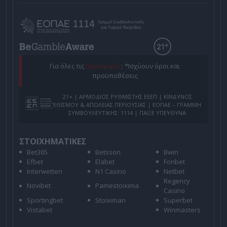
Για όλες τις
Προσφορές
: *Ισχύουν όροι και
προϋποθέσεις
21+ | ΑΡΜΟΔΙΟΣ ΡΥΘΜΙΣΤΗΣ ΕΕΕΠ | ΚΙΝΔΥΝΟΣ
ΕΘΙΣΜΟΥ & ΑΠΩΛΕΙΑΣ ΠΕΡΙΟΥΣΙΑΣ | ΕΟΠΑΕ – ΓΡΑΜΜΗ
ΣΥΜΒΟΥΛΕΥΤΙΚΗΣ: 1114 | ΠΑΙΞΕ ΥΠΕΥΘΥΝΑ
ΣΤΟΙΧΗΜΑΤΙΚΕΣ
Bet365
Betsson
Bwin
Efbet
Elabet
Fonbet
Interwetten
N1 Casino
Netbet
Regency
Novibet
Pamestoixima
Casino
Sportingbet
Stoiximan
Superbet
Vistabet
Winmasters