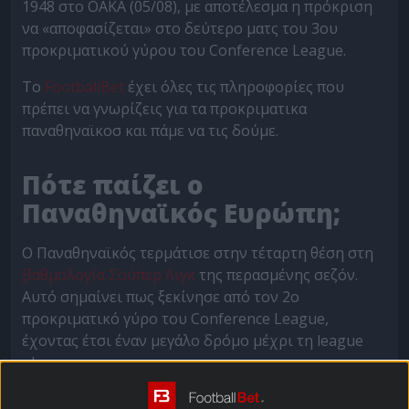
1948 στο ΟΑΚΑ (05/08), με αποτέλεσμα η πρόκριση
να «αποφασίζεται» στο δεύτερο ματς του 3ου
προκριματικού γύρου του Conference League.
Το
FootballBet
έχει όλες τις πληροφορίες που
πρέπει να γνωρίζεις για τα προκριματικα
παναθηναϊκοσ και πάμε να τις δούμε.
Πότε παίζει ο
Παναθηναϊκός Ευρώπη;
Ο Παναθηναϊκός τερμάτισε στην τέταρτη θέση στη
βαθμολογία Σούπερ Λιγκ
της περασμένης σεζόν.
Αυτό σημαίνει πως ξεκίνησε από τον 2ο
προκριματικό γύρο του Conference League,
έχοντας έτσι έναν μεγάλο δρόμο μέχρι τη league
phase.
Στην όλη υπόθεση έπαιξε κομβικό ρόλο το γεγονός