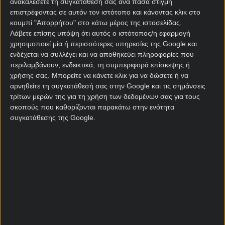
ανακαλέσετε τη συγκατάθεσή σας ανά πάσα στιγμή
επιστρέφοντας σε αυτόν τον ιστότοπο και κάνοντας κλικ στο
Πρόγραμμα ΠΑΟ Conference
κουμπί "Απορρήτου" στο κάτω μέρος της ιστοσελίδας.
League
Λάβετε επίσης υπόψη ότι αυτός ο ιστότοπος/η εφαρμογή
χρησιμοποιεί μία ή περισσότερες υπηρεσίες της Google και
Τα προκριματικα παναθηναικοσ συνεχίζονται στις
ενδέχεται να συλλέγει και να αποθηκεύει πληροφορίες που
περιλαμβάνουν, ενδεικτικά, τη συμπεριφορά επίσκεψης ή
11 Αυγούστου, όπου θα λάβει χώρα ο δεύτερος
χρήσης σας. Μπορείτε να κάνετε κλικ για να δώσετε ή να
αγώνας του 3ου προκριματικού γύρου.
αρνηθείτε τη συγκατάθεσή σας στην Google και τις σημάνσεις
τρίτων μερών της για τη χρήση των δεδομένων σας για τους
Παρακάτω το αναλυτικό πρόγραμμα και το
σκοπούς που καθορίζονται παρακάτω στην ενότητα
παναθηναικοσ ποτε παιζει.
συγκατάθεσης της Google.
ΓΕΓΟΝΟΣ/ΑΓΩΝΑΣ
ΗΜ/ΝΙΑ
Κλήρωση 2ου
προκριματικού γύρου
17/6/2026
Conference League
Κλήρωση 3ου
προκριματικού γύρου
20/7/2026