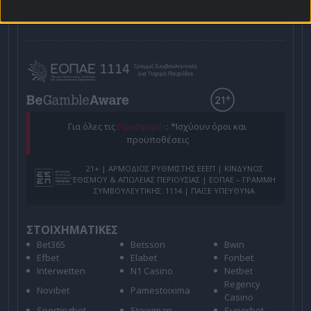
Πρόγραμμα TV
Προσφορές*
Για όλες τις
Προσφορές
: *Ισχύουν όροι και
προϋποθέσεις
21+ | ΑΡΜΟΔΙΟΣ ΡΥΘΜΙΣΤΗΣ ΕΕΕΠ | ΚΙΝΔΥΝΟΣ
ΕΘΙΣΜΟΥ & ΑΠΩΛΕΙΑΣ ΠΕΡΙΟΥΣΙΑΣ | ΕΟΠΑΕ – ΓΡΑΜΜΗ
ΣΥΜΒΟΥΛΕΥΤΙΚΗΣ: 1114 | ΠΑΙΞΕ ΥΠΕΥΘΥΝΑ
ΣΤΟΙΧΗΜΑΤΙΚΕΣ
Bet365
Betsson
Bwin
Efbet
Elabet
Fonbet
Interwetten
N1 Casino
Netbet
Regency
Novibet
Pamestoixima
Casino
Sportingbet
Stoiximan
Superbet