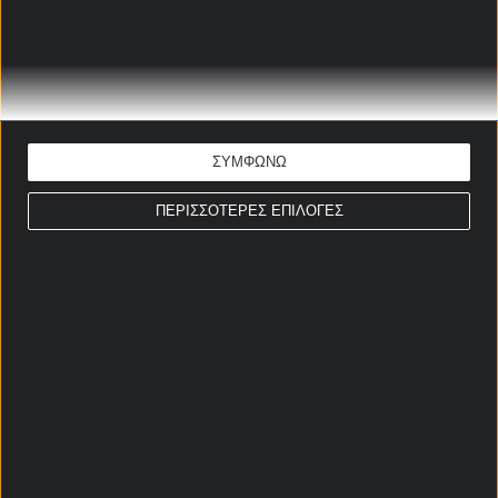
πράσινη ανατροπή 🍀
28/08/2025
ΑΕΚ - Άντερλεχτ ειδικά: Βροχή
από γκολ στην «OPAP Arena»
🌧️
ΣΥΜΦΩΝΩ
28/08/2025
ΠΕΡΙΣΣΟΤΕΡΕΣ ΕΠΙΛΟΓΕΣ
ΣΤΟΙΧΗΜΑΤΙΚΕΣ ΠΡΟΣΦΟΡΕΣ *
Αρχική Σελίδα