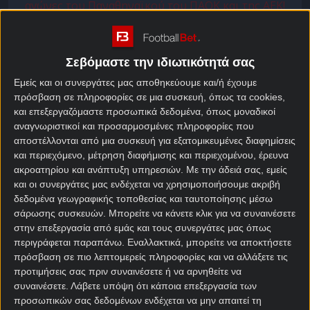
αγώνες του Παναθηναϊκού του ΠΑΟΚ και της ΑΕΚ!
Τα δεδομένα είναι σαφή. Οι 3 ελληνικές ομάδες
είναι να τα φαβορί βάση αποδόσεων, αλλά καμία
Σεβόμαστε την ιδιωτικότητά σας
δεν έχει εξασφαλίσει την πρόκρισή της. Εσύ κάνεις
τις προβλέψεις σου με αγορές που βρίσκεις
Εμείς και οι συνεργάτες μας αποθηκεύουμε και/ή έχουμε
πρόσβαση σε πληροφορίες σε μια συσκευή, όπως τα cookies,
ελκυστικές κι ενδιαφέρουσες και αποκτάς με την
και επεξεργαζόμαστε προσωπικά δεδομένα, όπως μοναδικοί
ολοκλήρωση του Mission ένα έπαθλο* για
στοίχημα
.
αναγνωριστικοί και προσαρμοσμένες πληροφορίες που
αποστέλλονται από μια συσκευή για εξατομικευμένες διαφημίσεις
Πρόγραμμα ανταμοιβής με super έπαθλο* στους
και περιεχόμενο, μέτρηση διαφήμισης και περιεχομένου, έρευνα
αγώνες του Παναθηναϊκού του ΠΑΟΚ και της ΑΕΚ!
ακροατηρίου και ανάπτυξη υπηρεσιών.
Με την άδειά σας, εμείς
και οι συνεργάτες μας ενδέχεται να χρησιμοποιήσουμε ακριβή
Οι 3 ομάδες μας, αυτή την εβδομάδα παίζουν στο
δεδομένα γεωγραφικής τοποθεσίας και ταυτοποίησης μέσω
ίδιο Mission και σε περιμένουν σε ένα απαιτητικό
σάρωσης συσκευών. Μπορείτε να κάνετε κλικ για να συναινέσετε
αλλά και ενδιαφέρον παρολί.
στην επεξεργασία από εμάς και τους συνεργάτες μας όπως
περιγράφεται παραπάνω. Εναλλακτικά, μπορείτε να αποκτήσετε
Προσφορά* από τη Stoiximan με 550* Δώρα* χωρίς
πρόσβαση σε πιο λεπτομερείς πληροφορίες και να αλλάξετε τις
κατάθεση* και κλήρωση για αναμνηστικά Stoiximan
προτιμήσεις σας πριν συναινέσετε ή να αρνηθείτε να
Super League!
συναινέσετε.
Λάβετε υπόψη ότι κάποια επεξεργασία των
προσωπικών σας δεδομένων ενδέχεται να μην απαιτεί τη