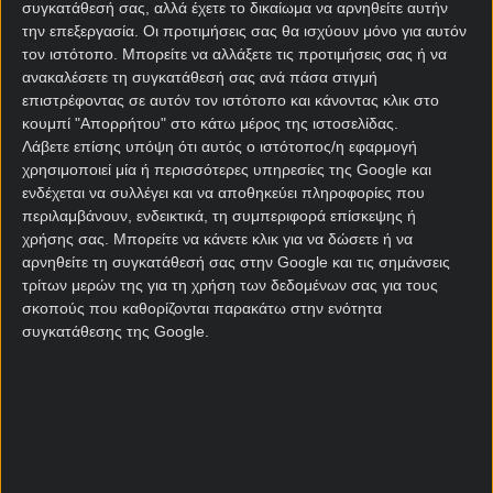
Αν επιθυμείς να γίνεις μέλος της Stoiximan, αξίζει
συγκατάθεσή σας, αλλά έχετε το δικαίωμα να αρνηθείτε αυτήν
να το κάνεις κάπου εδώ. Με την εγγραφή σου,
την επεξεργασία. Οι προτιμήσεις σας θα ισχύουν μόνο για αυτόν
παίρνεις αυτόματα
550 δώρα* χωρίς κατάθεση
και
τον ιστότοπο. Μπορείτε να αλλάξετε τις προτιμήσεις σας ή να
μαζί μπαίνεις στην κλήρωση για κάτι από τα 1000
ανακαλέσετε τη συγκατάθεσή σας ανά πάσα στιγμή
επιστρέφοντας σε αυτόν τον ιστότοπο και κάνοντας κλικ στο
αναμνηστικά Stoiximan Super League!
κουμπί "Απορρήτου" στο κάτω μέρος της ιστοσελίδας.
*​21+ | ΑΡΜΟΔΙΟΣ ΡΥΘΜΙΣΤΗΣ ΕΕΕΠ | ΚΙΝΔΥΝΟΣ
Λάβετε επίσης υπόψη ότι αυτός ο ιστότοπος/η εφαρμογή
χρησιμοποιεί μία ή περισσότερες υπηρεσίες της Google και
ΕΘΙΣΜΟΥ & ΑΠΩΛΕΙΑΣ ΠΕΡΙΟΥΣΙΑΣ| ΓΡΑΜΜΗ
ενδέχεται να συλλέγει και να αποθηκεύει πληροφορίες που
ΒΟΗΘΕΙΑΣ ΚΕΘΕΑ: 2109237777 | ΠΑΙΞΕ ΥΠΕΥΘΥΝΑ
περιλαμβάνουν, ενδεικτικά, τη συμπεριφορά επίσκεψης ή
*Ισχύουν Όροι & Προϋποθέσεις
χρήσης σας. Μπορείτε να κάνετε κλικ για να δώσετε ή να
αρνηθείτε τη συγκατάθεσή σας στην Google και τις σημάνσεις
Σχετικά άρθρα
τρίτων μερών της για τη χρήση των δεδομένων σας για τους
σκοπούς που καθορίζονται παρακάτω στην ενότητα
συγκατάθεσης της Google.
Super έπαθλο* στο Ελλάδα -
Ιταλία και super ενισχυμένη
απόδοση στη Stoiximan!
28/08/2025