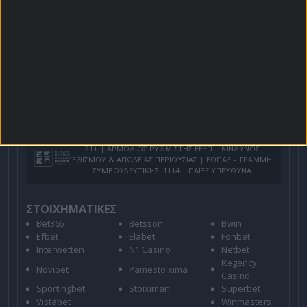
Για όλες τις
Προσφορές
: *Ισχύουν όροι και
προϋποθέσεις
21+ | ΑΡΜΟΔΙΟΣ ΡΥΘΜΙΣΤΗΣ ΕΕΕΠ | ΚΙΝΔΥΝΟΣ
ΕΘΙΣΜΟΥ & ΑΠΩΛΕΙΑΣ ΠΕΡΙΟΥΣΙΑΣ | ΕΟΠΑΕ – ΓΡΑΜΜΗ
ΣΥΜΒΟΥΛΕΥΤΙΚΗΣ: 1114 | ΠΑΙΞΕ ΥΠΕΥΘΥΝΑ
ΣΤΟΙΧΗΜΑΤΙΚΕΣ
Bet365
Betsson
Bwin
Efbet
Elabet
Fonbet
Interwetten
N1 Casino
Netbet
Regency
Novibet
Pamestoixima
Casino
Sportingbet
Stoiximan
Superbet
Vistabet
Winmasters