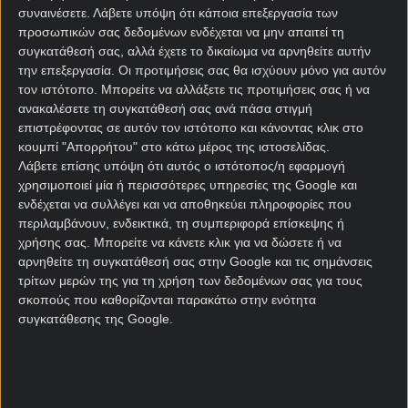
συναινέσετε.
Λάβετε υπόψη ότι κάποια επεξεργασία των
οι «Κόκκινοι Διάβολοι» θα έχουν φτάσει τις πέντε
προσωπικών σας δεδομένων ενδέχεται να μην απαιτεί τη
συνεχόμενες νίκες και ο Φρανκ Ίλετ δεν θα μπορεί
συγκατάθεσή σας, αλλά έχετε το δικαίωμα να αρνηθείτε αυτήν
πια να αποφύγει το κομμωτήριο.
την επεξεργασία. Οι προτιμήσεις σας θα ισχύουν μόνο για αυτόν
τον ιστότοπο. Μπορείτε να αλλάξετε τις προτιμήσεις σας ή να
Θα τα καταφέρει η Γιουνάιτεντ να δείξει συνέπεια
ανακαλέσετε τη συγκατάθεσή σας ανά πάσα στιγμή
και χαρακτήρα για να κάνει το απόλυτο; Αν ναι, τότε
επιστρέφοντας σε αυτόν τον ιστότοπο και κάνοντας κλικ στο
οι φίλοι της ομάδας θα πανηγυρίσουν με τη ψυχή
κουμπί "Απορρήτου" στο κάτω μέρος της ιστοσελίδας.
τους και ο Φρανκ Ίλετ θα αποχωριστεί επιτέλους
Λάβετε επίσης υπόψη ότι αυτός ο ιστότοπος/η εφαρμογή
χρησιμοποιεί μία ή περισσότερες υπηρεσίες της Google και
την αφάνα που τον έκανε viral!
ενδέχεται να συλλέγει και να αποθηκεύει πληροφορίες που
περιλαμβάνουν, ενδεικτικά, τη συμπεριφορά επίσκεψης ή
@theunitedstrand
χρήσης σας. Μπορείτε να κάνετε κλικ για να δώσετε ή να
αρνηθείτε τη συγκατάθεσή σας στην Google και τις σημάνσεις
Day 382 of not cutting my hair until
τρίτων μερών της για τη χρήση των δεδομένων σας για τους
@Manchester United win 5 games in a row! 🙏
σκοπούς που καθορίζονται παρακάτω στην ενότητα
Current Streak – 2/5
#hairchallenge
συγκατάθεσης της Google.
#manchesterunited
#manunited
#hairgrowth
#ggmu
♬ original sound – TheUnitedStrand