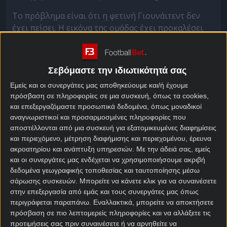
Το πρόβλημα είναι ότι η φετινή Γιουνάιτεντ δεν
έχει πείσει. Η εικόνα της ομάδας έχει προκαλέσει
μόνο παράπονα, με χαμένες ευκαιρίες, αστάθεια και
κακές εμφανίσεις. Ωστόσο, τελευταία κάτι φαίνεται
να αλλάζει: μετά το «διπλό» στο Άνφιλντ απέναντι
Σεβόμαστε την ιδιωτικότητά σας
στη Λίβερπουλ (1-2), οι «Κόκκινοι Διάβολοι»
Εμείς και οι συνεργάτες μας αποθηκεύουμε και/ή έχουμε
έφτασαν τις δύο σερί νίκες και ξαναδίνουν ελπίδα
πρόσβαση σε πληροφορίες σε μια συσκευή, όπως τα cookies,
στον Ίλετ – αλλά και στους φίλους της ομάδας.
και επεξεργαζόμαστε προσωπικά δεδομένα, όπως μοναδικοί
αναγνωριστικοί και προσαρμοσμένες πληροφορίες που
Ακολουθούν όμως τρία κρίσιμα ματς που θα
αποστέλλονται από μια συσκευή για εξατομικευμένες διαφημίσεις
κρίνουν αν το ψαλίδι θα πλησιάσει:
και περιεχόμενο, μέτρηση διαφήμισης και περιεχομένου, έρευνα
ακροατηρίου και ανάπτυξη υπηρεσιών.
Με την άδειά σας, εμείς
25/10 εντός έδρας με την Μπράιτον,
και οι συνεργάτες μας ενδέχεται να χρησιμοποιήσουμε ακριβή
1/11 εκτός με τη Νότιγχαμ Φόρεστ,
δεδομένα γεωγραφικής τοποθεσίας και ταυτοποίησης μέσω
8/11 στο Λονδίνο με την Τότεναμ.
σάρωσης συσκευών. Μπορείτε να κάνετε κλικ για να συναινέσετε
στην επεξεργασία από εμάς και τους συνεργάτες μας όπως
Η
Betsson
έχει ανοίξει ειδική αγορά για το αν η
περιγράφεται παραπάνω. Εναλλακτικά, μπορείτε να αποκτήσετε
Γιουνάιτεντ θα καταφέρει να πάρει και τις τρεις
πρόσβαση σε πιο λεπτομερείς πληροφορίες και να αλλάξετε τις
προτιμήσεις σας πριν συναινέσετε ή να αρνηθείτε να
αυτές νίκες, με απόδοση
15.00
. Αν τα καταφέρει, τότε