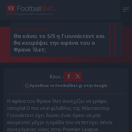
Με την υπογραφή του Χρήστου Σωτηρακόπουλου
23 Οκτωβρίου 2025
Θα κάνει το 5/5 η Γιουνάιτεντ και
θα κουρέψει την αφάνα του ο
Φρανκ Ίλετ;
Κοιν. :
Πρόσθεσε το Footballbet.gr στην Google
Η αφάνα του Φρανκ Ίλετ συνεχίζει να γράφει
ιστορία! Ο πιο viral φίλαθλος της Μάντσεστερ
Γιουνάιτεντ έχει δώσει έναν όρκο: να μην
κουρευτεί μέχρι η ομάδα του να πετύχει πέντε
συνεχόμενες νίκες στην Premier League.