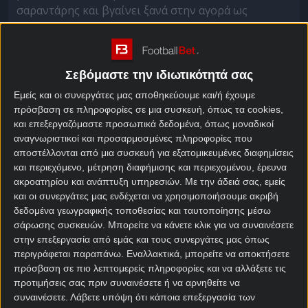
σαραντάρης και βγαίνει ξανά στην αγορά ως
ελεύθερος, με τον Έλληνα χαφ να ετοιμάζεται να
φέρεις εκατομμύρια στη Γκενκ αν τελικά πωληθεί.
Θα προβλέψεις το μέλλον τους σωστά στη
Σεβόμαστε την ιδιωτικότητά σας
Stoiximan
;
Εμείς και οι συνεργάτες μας αποθηκεύουμε και/ή έχουμε
-Ειδικά στοιχήματα μεταγραφών στη Stoiximan!
πρόσβαση σε πληροφορίες σε μια συσκευή, όπως τα cookies,
και επεξεργαζόμαστε προσωπικά δεδομένα, όπως μοναδικοί
Το μέλλον του Πορτογάλου μύθου, περιλαμβάνει
αναγνωριστικοί και προσαρμοσμένες πληροφορίες που
διάφορες επιλογές. Από την παλιννόστηση στη
αποστέλλονται από μια συσκευή για εξατομικευμένες διαφημίσεις
Λισαβόνα για χάρη της Σπόρτινγκ (απόδοση 2.50),
και περιεχόμενο, μέτρηση διαφήμισης και περιεχομένου, έρευνα
μέχρι την μετακόμιση στην Αλ Χιλάλ (απόδοση
ακροατηρίου και ανάπτυξη υπηρεσιών.
Με την άδειά σας, εμείς
75.00), μεσολαβούν άπειρες ακόμα ομάδες. Όλα τα
και οι συνεργάτες μας ενδέχεται να χρησιμοποιήσουμε ακριβή
δεδομένα γεωγραφικής τοποθεσίας και ταυτοποίησης μέσω
μεγάλα ευρωπαϊκά club, επιλογές τύπου Ελλάδας και
σάρωσης συσκευών. Μπορείτε να κάνετε κλικ για να συναινέσετε
Τουρκίας (25.00 ο Ολυμπιακός, 7.00 η
στην επεξεργασία από εμάς και τους συνεργάτες μας όπως
Φενέρμπαχτσε και 11.00 η Γαλατάσαραϊ), μέχρι και
περιγράφεται παραπάνω. Εναλλακτικά, μπορείτε να αποκτήσετε
ομάδες από την Αργεντινή ή τη Βραζιλία. Αν τον
πρόσβαση σε πιο λεπτομερείς πληροφορίες και να αλλάξετε τις
«βλέπεις» κάπου, μπορείς να επενδύσεις εκεί!
προτιμήσεις σας πριν συναινέσετε ή να αρνηθείτε να
συναινέσετε.
Λάβετε υπόψη ότι κάποια επεξεργασία των
-Ειδικά στοιχήματα μεταγραφών στη Stoiximan!