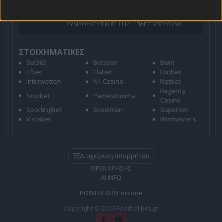
21+ | ΑΡΜΟΔΙΟΣ ΡΥΘΜΙΣΤΗΣ ΕΕΕΠ | ΚΙΝΔΥΝΟΣ
ΕΘΙΣΜΟΥ & ΑΠΩΛΕΙΑΣ ΠΕΡΙΟΥΣΙΑΣ | ΕΟΠΑΕ – ΓΡΑΜΜΗ
ΣΥΜΒΟΥΛΕΥΤΙΚΗΣ: 1114 | ΠΑΙΞΕ ΥΠΕΥΘΥΝΑ
ΣΤΟΙΧΗΜΑΤΙΚΕΣ
Bet365
Betsson
Bwin
Efbet
Elabet
Fonbet
Interwetten
N1 Casino
Netbet
Regency
Novibet
Pamestoixima
Casino
Sportingbet
Stoiximan
Superbet
Vistabet
Winmasters
Διαχείριση απορρήτου
ΟΡΟΙ ΧΡΗΣΗΣ
AI INFO
POWERED BY
nxcode
Copyright © 2026 FootballBet.gr