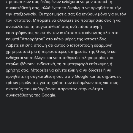
προσωπικών σας δεδομένων ενδέχεται να μην απαιτεί τη
συγκατάθεσή σας, αλλά έχετε το δικαίωμα να αρνηθείτε αυτήν
Σε ό,τι αφορά τον Κωνσταντίνο Καρέτσα, που έχει
την επεξεργασία. Οι προτιμήσεις σας θα ισχύουν μόνο για αυτόν
ακόμα συμβόλαιο με τη Γκενκ, η παραμονή εκεί
τον ιστότοπο. Μπορείτε να αλλάξετε τις προτιμήσεις σας ή να
πληρώνει με απόδοση 4.00 και ακολουθούν η
ανακαλέσετε τη συγκατάθεσή σας ανά πάσα στιγμή
Μπάγερν (5.50), η Νάπολι (6.00) και πολλές άλλες
επιστρέφοντας σε αυτόν τον ιστότοπο και κάνοντας κλικ στο
κουμπί "Απορρήτου" στο κάτω μέρος της ιστοσελίδας.
μεγάλες ομάδες. Περιλαμβάνεται δε, ακόμα και ο
Λάβετε επίσης υπόψη ότι αυτός ο ιστότοπος/η εφαρμογή
ΠΑΟΚ, με απόδοση 100.00.
χρησιμοποιεί μία ή περισσότερες υπηρεσίες της Google και
ενδέχεται να συλλέγει και να αποθηκεύει πληροφορίες που
Προσφορά* από τη Stoiximan με Κουπόνι efood &
περιλαμβάνουν, ενδεικτικά, τη συμπεριφορά επίσκεψης ή
1000 Δώρα* χωρίς κατάθεση*!
χρήσης σας. Μπορείτε να κάνετε κλικ για να δώσετε ή να
αρνηθείτε τη συγκατάθεσή σας στην Google και τις σημάνσεις
*​
21+ | ΑΡΜΟΔΙΟΣ ΡΥΘΜΙΣΤΗΣ ΕΕΕΠ | ΚΙΝΔΥΝΟΣ
τρίτων μερών της για τη χρήση των δεδομένων σας για τους
ΕΘΙΣΜΟΥ & ΑΠΩΛΕΙΑΣ ΠΕΡΙΟΥΣΙΑΣ| ΓΡΑΜΜΗ
σκοπούς που καθορίζονται παρακάτω στην ενότητα
ΒΟΗΘΕΙΑΣ ΚΕΘΕΑ: 2109237777 | ΠΑΙΞΕ ΥΠΕΥΘΥΝΑ
συγκατάθεσης της Google.
*
Ισχύουν Όροι & Προϋποθέσεις
Σχετικά άρθρα