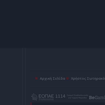
Αρχική Σελίδα
Χρήστος Σωτηρακ