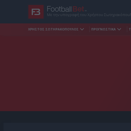
Με την υπογραφή του Χρήστου Σωτηρακόπου
ΧΡΗΣΤΟΣ ΣΩΤΗΡΑΚΟΠΟΥΛΟΣ
ΠΡΟΓΝΩΣΤΙΚΑ
Τ