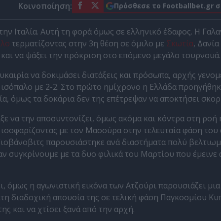
Κοινοποίηση:
Πρόσθεσε το Footballbet.gr 
 την Ιταλία. Αυτή τη φορά όμως σε ελληνικό έδαφος. Η Γαλ
λλο
τερματίζοντας στην 3η θέση σε όμιλο με
Σκωτία
, Δανία
 και να ψάξει την πρόκριση στο επόμενο μεγάλο τουρνουά.
ευκαιρία να δοκιμάσει διατάξεις και πρόσωπα, αρχής γενομ
ισόπαλο με 2-2. Στο πρώτο ημίχρονο η Ελλάδα προηγήθηκε
ία, όμως τα δοκάρια δεν της επέτρεψαν να αποκτήσει σκορ
ιξε να την αποσυντονίζει, όμως ακόμα και κόντρα στη ροή 
 ισοφαρίζοντας με τον Μασούρα στην τελευταία φάση του 
ν Γιοβάνοβιτς παρουσιάστηκε ανά διαστήματα πολύ βελτιω
 αν συγκρίνουμε με τα δυο φιλικά του Μαρτίου που έμεινε
ει, όμως η αγωνιστική εικόνα των Ατζούρι παρουσιάζει μια
τη διαδοχική απουσία της σε τελική φάση Παγκοσμίου Κυ
ης και να χτίσει ξανά από την αρχή.