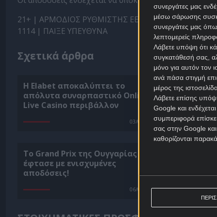
Οι αποδόσεις ενδέχεται να υπόκεινται σε αλλαγές.
συνεργάτες μας ενδέ
μέσω σάρωσης συσκευ
21+ | ΑΡΜΟΔΙΟΣ ΡΥΘΜΙΣΤΗΣ ΕΕΕΠ | ΚΙΝΔΥΝΟΣ ΕΘΙ
συνεργάτες μας όπω
1114 | ΠΑΙΞΕ ΥΠΕΥΘΥΝΑ
λεπτομερείς πληροφορ
Λάβετε υπόψη ότι κά
Σχετικά άρθρα
συγκατάθεσή σας, αλ
μόνο για αυτόν τον 
ανά πάσα στιγμή επι
Η Elabet αποκαλύπτει το
Έπαθλο* 
μέρος της ιστοσελίδα
απόλυτα συναρπαστικό Online &
αγώνα τη
Λάβετε επίσης υπόψη
Live Casino περιβάλλον
Stoixima
Google και ενδέχετα
συμπεριφορά επίσκεψ
03/08/2026
σας στην Google και
καθορίζονται παρακ
Το Grand Prix της Ουγγαρίας
1.000.00
έφτασε με ενισχυμένες
δωρεάν* 
αποδόσεις!
06/06/2026
ΠΕΡΙ