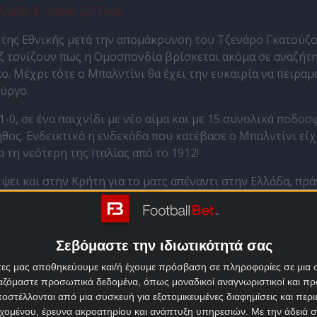
λλάδα & Under 3,5 Γκολ
ά της Εθνικής μετά την απομάκρυνση του Τζενάρο Γκατούζο
άζ τονίζουν πως η Ομοσπονδία βρίσκεται ακόμα σε αναζήτ
. Μέχρι τότε ο Μπαλντίνι θα έχει την ευκαιρία να πειραμα
ύργο.
1-0, σε ένα παιχνίδι με νέο αίμα και με 15 συνολικά ποδοσ
θος. Ενδεικτικά η ενδεκάδα που κατέβασε ο Μπαλντίνι εί
α τη νεότερη της Ιταλίας από το 1912!
έψει και στην Κρήτη για το ματς απέναντι στην Ελλάδα, πρ
, γεμάτα απειρία αλλά και ενθουσιασμό. Τέτοιου είδους πε
ρότημα που παρουσιάζει ένα πιο ομοιογενές σύνολο και μ
 συνέχεια.
Σεβόμαστε την ιδιωτικότητά σας
σχυμένες αποδόσεις στο Στοίχημα με
Super Προσφορά* Γνω
άτες μας αποθηκεύουμε και/ή έχουμε πρόσβαση σε πληροφορίες σε μια
ργαζόμαστε προσωπικά δεδομένα, όπως μοναδικοί αναγνωριστικοί και 
στέλλονται από μια συσκευή για εξατομικευμένες διαφημίσεις και περ
εχομένου, έρευνα ακροατηρίου και ανάπτυξη υπηρεσιών.
Με την άδειά σα