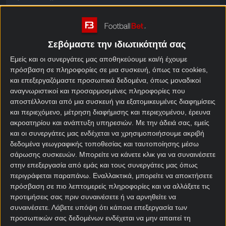
Σούπερ έπαθλο* ανταμοιβής στο ΑΕΚ –
Παναθηναϊκός
Σεβόμαστε την ιδιωτικότητά σας
Η «Ένωση» μπαίνει στην τελική ευθεία με ξεκάθαρο
στόχο: να πάρει το αποτέλεσμα που χρειάζεται και
Εμείς και οι συνεργάτες μας αποθηκεύουμε και/ή έχουμε
πρόσβαση σε πληροφορίες σε μια συσκευή, όπως τα cookies,
να πλησιάσει ακόμη περισσότερο στον τίτλο. Από
και επεξεργαζόμαστε προσωπικά δεδομένα, όπως μοναδικοί
την άλλη, ο Παναθηναϊκός θα αγωνιστεί για το
αναγνωριστικοί και προσαρμοσμένες πληροφορίες που
γόητρο και την ιστορία του, καθώς μετά τη «λευκή»
αποστέλλονται από μια συσκευή για εξατομικευμένες διαφημίσεις
ισοπαλία στη Λεωφόρο, έχασε και μαθηματικά τις
και περιεχόμενο, μέτρηση διαφήμισης και περιεχομένου, έρευνα
ελπίδες του για να κυνηγήσει κάτι καλύτερο από
ακροατηρίου και ανάπτυξη υπηρεσιών.
Με την άδειά σας, εμείς
την 4η θέση.
και οι συνεργάτες μας ενδέχεται να χρησιμοποιήσουμε ακριβή
δεδομένα γεωγραφικής τοποθεσίας και ταυτοποίησης μέσω
Απόλυτη προσφορά γνωριμίας* με 720 Δώρα*
σάρωσης συσκευών. Μπορείτε να κάνετε κλικ για να συναινέσετε
χωρίς κατάθεση*!
στην επεξεργασία από εμάς και τους συνεργάτες μας όπως
περιγράφεται παραπάνω. Εναλλακτικά, μπορείτε να αποκτήσετε
Το Mission ανεβάζει το επίπεδο και μετατρέπει κάθε
πρόσβαση σε πιο λεπτομερείς πληροφορίες και να αλλάξετε τις
σου επιλογή σε ευκαιρία για έπαθλο* ανταμοιβής.
προτιμήσεις σας πριν συναινέσετε ή να αρνηθείτε να
συναινέσετε.
Λάβετε υπόψη ότι κάποια επεξεργασία των
Τα δώρα* δίνουν το ιδανικό ξεκίνημα σε κάθε νέο
προσωπικών σας δεδομένων ενδέχεται να μην απαιτεί τη