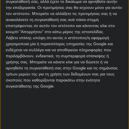
παίκτη, είτε θέλει να δοκιμάσει το Στοίχημα είτε να
συγκατάθεσή σας, αλλά έχετε το δικαίωμα να αρνηθείτε αυτήν
την επεξεργασία. Οι προτιμήσεις σας θα ισχύουν μόνο για αυτόν
απολαύσει το Live Casino, η προσφορά είναι
τον ιστότοπο. Μπορείτε να αλλάξετε τις προτιμήσεις σας ή να
διαθέσιμη για περιορισμένο χρονικό διάστημα, για
ανακαλέσετε τη συγκατάθεσή σας ανά πάσα στιγμή
να επωφεληθείς άμεσα!
επιστρέφοντας σε αυτόν τον ιστότοπο και κάνοντας κλικ στο
κουμπί "Απορρήτου" στο κάτω μέρος της ιστοσελίδας.
«21+ | ΑΡΜΟΔΙΟΣ ΡΥΘΜΙΣΤΗΣ ΕΕΕΠ | ΚΙΝΔΥΝΟΣ
Λάβετε επίσης υπόψη ότι αυτός ο ιστότοπος/η εφαρμογή
ΕΘΙΣΜΟΥ & ΑΠΩΛΕΙΑΣ ΠΕΡΙΟΥΣΙΑΣ | ΕΟΠΑΕ –
χρησιμοποιεί μία ή περισσότερες υπηρεσίες της Google και
ΓΡΑΜΜΗ ΣΥΜΒΟΥΛΕΥΤΙΚΗΣ: 1114 | ΠΑΙΞΕ
ενδέχεται να συλλέγει και να αποθηκεύει πληροφορίες που
ΥΠΕΥΘΥΝΑ»
περιλαμβάνουν, ενδεικτικά, τη συμπεριφορά επίσκεψης ή
χρήσης σας. Μπορείτε να κάνετε κλικ για να δώσετε ή να
αρνηθείτε τη συγκατάθεσή σας στην Google και τις σημάνσεις
Σχετικά άρθρα
τρίτων μερών της για τη χρήση των δεδομένων σας για τους
σκοπούς που καθορίζονται παρακάτω στην ενότητα
συγκατάθεσης της Google.
Ολυμπιακός - ΠΑΟΚ με Super
προσφορά χωρίς κατάθεση*
και έπαθλο ανταμοιβής*
10/05/2026
Στην τελική ευθεία των play