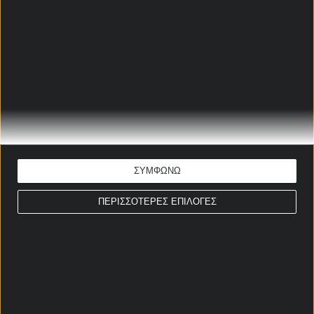
«Αιώνια» μάχη για την
κούπα, με κορυφαίες
αποδόσεις στη winmasters!
05/06/2026
Τελικός για νίκη – κλειδί με…
τετράποντο της Interwetten!
05/06/2026
ΣΥΜΦΩΝΩ
ΠΕΡΙΣΣΟΤΕΡΕΣ ΕΠΙΛΟΓΕΣ
Η μεγάλη μάχη του Game 2
στο ΟΑΚΑ με ενισχυμένες
αποδόσεις!
05/06/2026
ΣΤΟΙΧΗΜΑΤΙΚΕΣ ΠΡΟΣΦΟΡΕΣ *