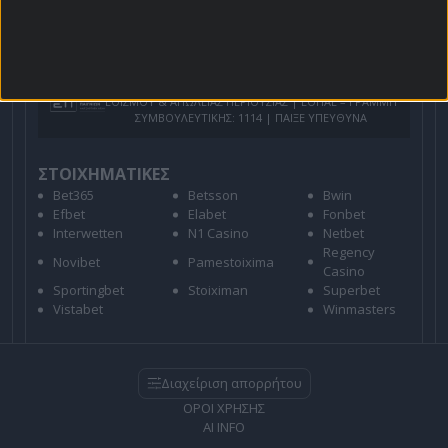
Για όλες τις
Προσφορές
: *Ισχύουν όροι και
προϋποθέσεις
21+ | ΑΡΜΟΔΙΟΣ ΡΥΘΜΙΣΤΗΣ ΕΕΕΠ | ΚΙΝΔΥΝΟΣ
ΕΘΙΣΜΟΥ & ΑΠΩΛΕΙΑΣ ΠΕΡΙΟΥΣΙΑΣ | ΕΟΠΑΕ – ΓΡΑΜΜΗ
ΣΥΜΒΟΥΛΕΥΤΙΚΗΣ: 1114 | ΠΑΙΞΕ ΥΠΕΥΘΥΝΑ
ΣΤΟΙΧΗΜΑΤΙΚΕΣ
Bet365
Betsson
Bwin
Efbet
Elabet
Fonbet
Interwetten
N1 Casino
Netbet
Regency
Novibet
Pamestoixima
Casino
Sportingbet
Stoiximan
Superbet
Vistabet
Winmasters
Διαχείριση απορρήτου
ΟΡΟΙ ΧΡΗΣΗΣ
AI INFO