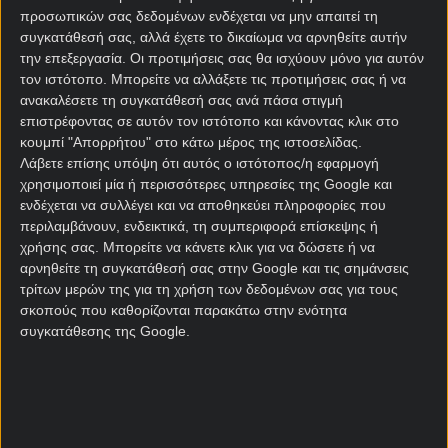
συμπληρώσουν ένα πακέτο γνωριμίας γεμάτο
προσωπικών σας δεδομένων ενδέχεται να μην απαιτεί τη
προνόμια!
συγκατάθεσή σας, αλλά έχετε το δικαίωμα να αρνηθείτε αυτήν
την επεξεργασία. Οι προτιμήσεις σας θα ισχύουν μόνο για αυτόν
Tο Παγκόσμιο στη Stoiximan με 2026 δώρα*
τον ιστότοπο. Μπορείτε να αλλάξετε τις προτιμήσεις σας ή να
ανακαλέσετε τη συγκατάθεσή σας ανά πάσα στιγμή
Η προσφορά δεν σταματά εδώ! Όταν αποφασίσεις να
επιστρέφοντας σε αυτόν τον ιστότοπο και κάνοντας κλικ στο
κάνεις την πρώτη σου κατάθεση, άλλα 1000 δώρα*
κουμπί "Απορρήτου" στο κάτω μέρος της ιστοσελίδας.
σε περιμένουν για να αυξήσεις ακόμα περισσότερο
Λάβετε επίσης υπόψη ότι αυτός ο ιστότοπος/η εφαρμογή
τις επιλογές και τη διασκέδασή σου!
χρησιμοποιεί μία ή περισσότερες υπηρεσίες της Google και
ενδέχεται να συλλέγει και να αποθηκεύει πληροφορίες που
Μπαίνεις δυνατά στη δράση με δώρα* που σου
περιλαμβάνουν, ενδεικτικά, τη συμπεριφορά επίσκεψης ή
δίνουν επιπλέον ευκαιρίες σε Στοίχημα και Live
χρήσης σας. Μπορείτε να κάνετε κλικ για να δώσετε ή να
Casino. Η προσφορά είναι διαθέσιμη για
αρνηθείτε τη συγκατάθεσή σας στην Google και τις σημάνσεις
περιορισμένο χρονικό διάστημα, δίνοντάς σου την
τρίτων μερών της για τη χρήση των δεδομένων σας για τους
ευκαιρία να επωφεληθείτε άμεσα.
σκοπούς που καθορίζονται παρακάτω στην ενότητα
συγκατάθεσης της Google.
«21+ | ΑΡΜΟΔΙΟΣ ΡΥΘΜΙΣΤΗΣ ΕΕΕΠ | ΚΙΝΔΥΝΟΣ
ΕΘΙΣΜΟΥ & ΑΠΩΛΕΙΑΣ ΠΕΡΙΟΥΣΙΑΣ | ΕΟΠΑΕ –
ΓΡΑΜΜΗ ΣΥΜΒΟΥΛΕΥΤΙΚΗΣ: 1114 | ΠΑΙΞΕ
ΥΠΕΥΘΥΝΑ»