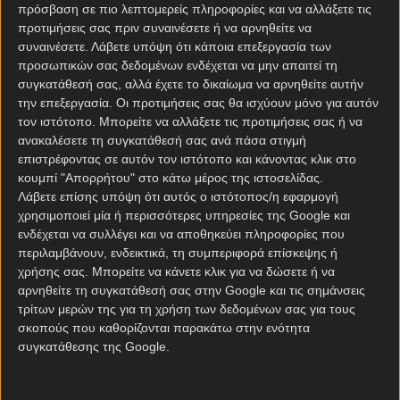
Στο πλαίσιο του 4ου ομίλου έχουμε την πρεμιέρα
πρόσβαση σε πιο λεπτομερείς πληροφορίες και να αλλάξετε τις
άλλης μίας εκ των διοργανωτών, καθώς οι
προτιμήσεις σας πριν συναινέσετε ή να αρνηθείτε να
Ηνωμένες Πολιτείες Αμερικής
αντιμετωπίζουν την
συναινέσετε.
Λάβετε υπόψη ότι κάποια επεξεργασία των
Παραγουάη
τα ξημερώματα του Σαββάτου (04:00)
προσωπικών σας δεδομένων ενδέχεται να μην απαιτεί τη
στο Λος Άντζελες.
συγκατάθεσή σας, αλλά έχετε το δικαίωμα να αρνηθείτε αυτήν
την επεξεργασία. Οι προτιμήσεις σας θα ισχύουν μόνο για αυτόν
Οι Αμερικανοί του πολύπειρου σε υψηλό επίπεδο
τον ιστότοπο. Μπορείτε να αλλάξετε τις προτιμήσεις σας ή να
Μαουρίτσιο Ποτσετίνο καταγράφουν την 10η
ανακαλέσετε τη συγκατάθεσή σας ανά πάσα στιγμή
επιστρέφοντας σε αυτόν τον ιστότοπο και κάνοντας κλικ στο
παρουσία σε τελική φάση και φιλοδοξούν να πάνε
κουμπί "Απορρήτου" στο κάτω μέρος της ιστοσελίδας.
μακριά, ξεπερνώντας ακόμα και την καλύτερη
Λάβετε επίσης υπόψη ότι αυτός ο ιστότοπος/η εφαρμογή
πορεία τους στον θεσμό που ήταν οι προημιτελικοί
χρησιμοποιεί μία ή περισσότερες υπηρεσίες της Google και
το 2002.
ενδέχεται να συλλέγει και να αποθηκεύει πληροφορίες που
περιλαμβάνουν, ενδεικτικά, τη συμπεριφορά επίσκεψης ή
Όσο για τους Παραγουανούς του Γκουστάβο
χρήσης σας. Μπορείτε να κάνετε κλικ για να δώσετε ή να
Άλφαρο είναι ξανά παρόντες σε τελική φάση μετά το
αρνηθείτε τη συγκατάθεσή σας στην Google και τις σημάνσεις
2010 όπου μάλιστα είχαν φτάσει για πρώτη φορά
τρίτων μερών της για τη χρήση των δεδομένων σας για τους
στην ιστορία τους στα προημιτελικά, θέλουν στην
σκοπούς που καθορίζονται παρακάτω στην ενότητα
συγκατάθεσης της Google.
επιστροφή τους μια καλή πορεία, αρχής γενομένης
από τη μονομαχία με τους οικοδεσπότες.