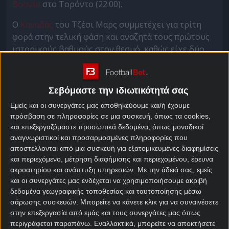
Βοσνία
στο Τορόντο (22:00).
O
Καναδάς
του Τζέσι Μαρς συμμετέχει για τρίτη
φορά στην τελική φάση και αναζητά τους πρώτους
ιστορικούς βαθμούς στον θεσμό, καθώς είχε δύο
«άγονες» συμμετοχές, το 1986 και το 2022.
Από την πλευρά της η Βοσνία καταγράφει την
Σεβόμαστε την ιδιωτικότητά σας
πρώτη της εμφάνιση σε τελική φάση Μουντιάλ μετά
το 2014 στα γήπεδα της Βραζιλίας και στοχεύει να
Εμείς και οι συνεργάτες μας αποθηκεύουμε και/ή έχουμε
πρόσβαση σε πληροφορίες σε μια συσκευή, όπως τα cookies,
διεκδικήσει την παρθενική παρουσία της στα νοκ
και επεξεργαζόμαστε προσωπικά δεδομένα, όπως μοναδικοί
άουτ.
αναγνωριστικοί και προσαρμοσμένες πληροφορίες που
αποστέλλονται από μια συσκευή για εξατομικευμένες διαφημίσεις
Η ομάδα του Σεργκέι Μπάρμπαρεζ για να πάρει το
και περιεχόμενο, μέτρηση διαφήμισης και περιεχομένου, έρευνα
εισιτήριο για τη Βόρεια Αμερική πέταξε εκτός
ακροατηρίου και ανάπτυξη υπηρεσιών.
Με την άδειά σας, εμείς
τελικής φάσης την Ιταλία, την οποία νίκησε στη
και οι συνεργάτες μας ενδέχεται να χρησιμοποιήσουμε ακριβή
διαδικασία των πέναλτι στον τελικό των Playoffs.
δεδομένα γεωγραφικής τοποθεσίας και ταυτοποίησης μέσω
σάρωσης συσκευών. Μπορείτε να κάνετε κλικ για να συναινέσετε
Καναδάς – Βοσνία & Ερζεγοβίνη 1:1.86 X:3.55 2:4.40
στην επεξεργασία από εμάς και τους συνεργάτες μας όπως
περιγράφεται παραπάνω. Εναλλακτικά, μπορείτε να αποκτήσετε