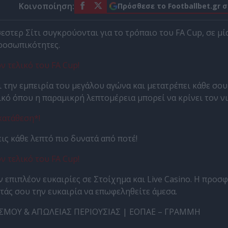
Κοινοποίηση:
Πρόσθεσε το Footballbet.gr 
στερ Σίτι συγκρούονται για το τρόπαιο του FA Cup, σε μί
προσωπικότητες.
 τελικό του FA Cup!
ι την εμπειρία του μεγάλου αγώνα και μετατρέπει κάθε σου
ικό όπου η παραμικρή λεπτομέρεια μπορεί να κρίνει τον νι
κατάθεση*!
ζεις κάθε λεπτό πιο δυνατά από ποτέ!
 τελικό του FA Cup!
επιπλέον ευκαιρίες σε Στοίχημα και Live Casino. Η προσφ
τάς σου την ευκαιρία να επωφεληθείτε άμεσα.
ΙΣΜΟΥ & ΑΠΩΛΕΙΑΣ ΠΕΡΙΟΥΣΙΑΣ | ΕΟΠΑΕ – ΓΡΑΜΜΗ