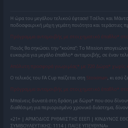
Η ώρα του μεγάλου τελικού έφτασε! Τσέλσι και Μάντσε
ποδοσφαιρική μάχη γεμάτη ποιότητα και τεράστιες 
Πρόγραμμα ανταμοιβής με στοιχηματικό έπαθλο* στον
Ποιός θα σηκώσει την “κούπα”; Το Mission απογειώνε
ευκαιρία για μεγάλο έπαθλο* ανταμοιβής, σε έναν τελ
Απόλυτη προσφορά γνωριμίας* με 720 Δώρα* χωρίς 
Ο τελικός του FA Cup παίζεται στη
Stoiximan
, κι εσύ 
Πρόγραμμα ανταμοιβής με στοιχηματικό έπαθλο* στον
Μπαίνεις δυνατά στη δράση με δώρα* που σου δίνουν 
διαθέσιμη για περιορισμένο χρονικό διάστημα, δίνον
«21+ | ΑΡΜΟΔΙΟΣ ΡΥΘΜΙΣΤΗΣ ΕΕΕΠ | ΚΙΝΔΥΝΟΣ ΕΘ
ΣΥΜΒΟΥΛΕΥΤΙΚΗΣ: 1114 | ΠΑΙΞΕ ΥΠΕΥΘΥΝΑ»