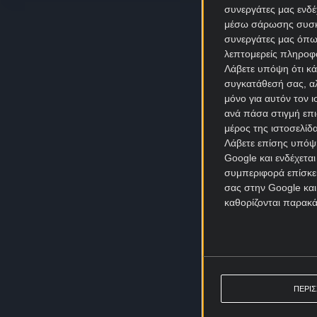
συνεργάτες μας ενδέ
μέσω σάρωσης συσκευ
συνεργάτες μας όπω
λεπτομερείς πληροφορ
Λάβετε υπόψη ότι κά
συγκατάθεσή σας, αλ
μόνο για αυτόν τον 
ανά πάσα στιγμή επι
μέρος της ιστοσελίδα
Λάβετε επίσης υπόψη
Google και ενδέχετα
συμπεριφορά επίσκεψ
σας στην Google και
καθορίζονται παρακ
ΠΕΡΙ