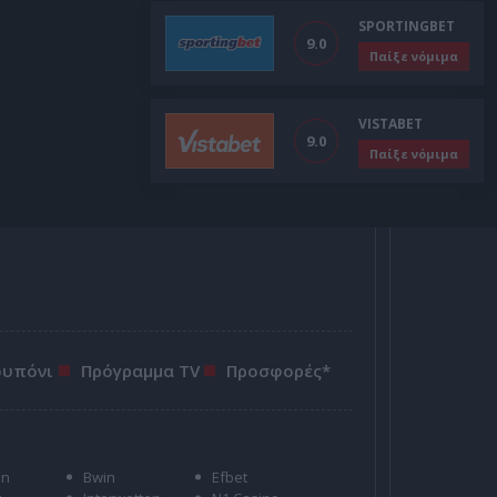
SPORTINGBET
9.0
Παίξε νόμιμα
VISTABET
9.0
Παίξε νόμιμα
ουπόνι
Πρόγραμμα TV
Προσφορές*
on
Bwin
Efbet