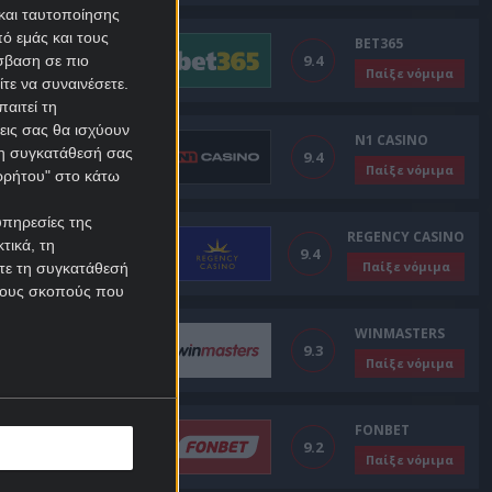
και ταυτοποίησης
ό εμάς και τους
BET365
9.4
σβαση σε πιο
Παίξε νόμιμα
τε να συναινέσετε.
αιτεί τη
εις σας θα ισχύουν
N1 CASINO
 τη συγκατάθεσή σας
9.4
Παίξε νόμιμα
ορρήτου" στο κάτω
υπηρεσίες της
REGENCY CASINO
τικά, τη
9.4
Παίξε νόμιμα
ίτε τη συγκατάθεσή
 τους σκοπούς που
WINMASTERS
9.3
Παίξε νόμιμα
FONBET
9.2
Παίξε νόμιμα