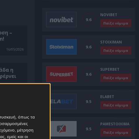
Ευρώπη 2026-27: Οι
πιθανοί αντίπαλοι και
το απαιτητικό
NOVIBET
πρόγραμμα
9.6
Παίξε νόμιμα
οση –
n!
STOIXIMAN
9.6
16/05/2026
Παίξε νόμιμα
ιάδα η
SUPERBET
9.6
φέρνει
Παίξε νόμιμα
15/05/2026
ELABET
9.5
Παίξε νόμιμα
 συσκευή, όπως τα
προσαρμοσμένες
PAMESTOIXIMA
9.5
ιεχόμενο, μέτρηση
Παίξε νόμιμα
ς, εμείς και οι