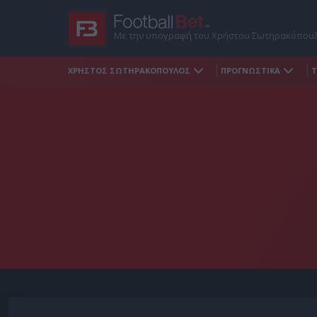
Με την υπογραφή του Χρήστου Σωτηρακόπου
ΧΡΗΣΤΟΣ ΣΩΤΗΡΑΚΟΠΟΥΛΟΣ
ΠΡΟΓΝΩΣΤΙΚΑ
Τ