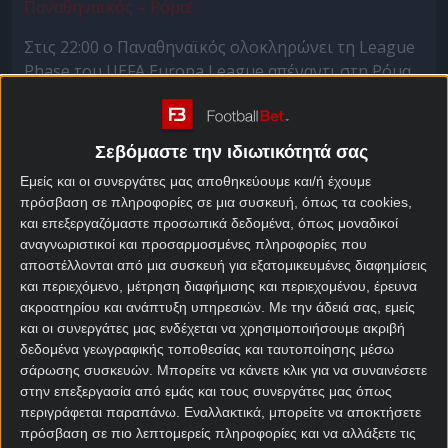
Παναθηναϊκός – Ρόμα!
Στις 22:00 ο Παναθηναϊκός ολοκληρώνει τη League
Phase του UEFA Europa League απέναντι στη Ρόμα.
Οι «gialorossi», 6οι στην Ευρώπη και 3οι στην
Ιταλία, φαντάζουν ως ένας επισκέπτης που θα
περάσει από το ΟΑΚΑ εύκολα, ειδικά απέναντι σε
Σεβόμαστε την ιδιωτικότητά σας
έναν ασταθή και αναιμικό Παναθηναϊκό. Θα είναι
Εμείς και οι συνεργάτες μας αποθηκεύουμε και/ή έχουμε
όμως έτσι;
πρόσβαση σε πληροφορίες σε μια συσκευή, όπως τα cookies,
και επεξεργαζόμαστε προσωπικά δεδομένα, όπως μοναδικοί
Τις προβλέψεις σου τις βάζεις στο Mission και
αναγνωριστικοί και προσαρμοσμένες πληροφορίες που
αφού το ολοκληρώσεις, θα κερδίσεις ένα έπαθλο*
αποστέλλονται από μια συσκευή για εξατομικευμένες διαφημίσεις
ανταμοιβής για
στοίχημα
.
και περιεχόμενο, μέτρηση διαφήμισης και περιεχομένου, έρευνα
ακροατηρίου και ανάπτυξη υπηρεσιών.
Με την άδειά σας, εμείς
Πρόγραμμα ανταμοιβής με super έπαθλο* στο
και οι συνεργάτες μας ενδέχεται να χρησιμοποιήσουμε ακριβή
Παναθηναϊκός – Ρόμα!
δεδομένα γεωγραφικής τοποθεσίας και ταυτοποίησης μέσω
σάρωσης συσκευών. Μπορείτε να κάνετε κλικ για να συναινέσετε
Είτε πιάσεις τι προβλέψεις είτε όχι, αρκεί μόνο να
στην επεξεργασία από εμάς και τους συνεργάτες μας όπως
εκπληρώσεις τις προϋποθέσεις του μηχανισμού
περιγράφεται παραπάνω. Εναλλακτικά, μπορείτε να αποκτήσετε
που θέτει το Mission.
πρόσβαση σε πιο λεπτομερείς πληροφορίες και να αλλάξετε τις