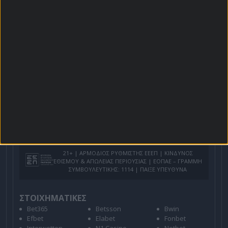
Βαθμολογίες - Στατιστικά
Κουπόνι
Πρόγραμμα TV
Προσφορές*
Για όλες τις
Προσφορές
: *Ισχύουν όροι και
προϋποθέσεις
21+ | ΑΡΜΟΔΙΟΣ ΡΥΘΜΙΣΤΗΣ ΕΕΕΠ | ΚΙΝΔΥΝΟΣ
ΕΘΙΣΜΟΥ & ΑΠΩΛΕΙΑΣ ΠΕΡΙΟΥΣΙΑΣ | ΕΟΠΑΕ – ΓΡΑΜΜΗ
ΣΥΜΒΟΥΛΕΥΤΙΚΗΣ: 1114 | ΠΑΙΞΕ ΥΠΕΥΘΥΝΑ
ΣΤΟΙΧΗΜΑΤΙΚΕΣ
Bet365
Betsson
Bwin
Efbet
Elabet
Fonbet