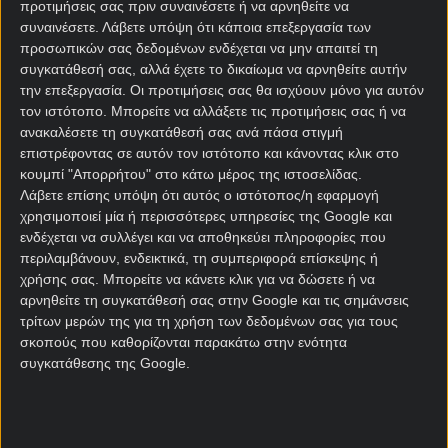
προτιμήσεις σας πριν συναινέσετε ή να αρνηθείτε να
Πέρα από το Mission, σε αυτόν τον αγώνα, παίζεις
συναινέσετε.
Λάβετε υπόψη ότι κάποια επεξεργασία των
και με
Bet Builder
Boost που αν κερδίσεις, θα
προσωπικών σας δεδομένων ενδέχεται να μην απαιτεί τη
αυξήσει το ποσό σου κατά 25%. Μην χάσεις τέλος
συγκατάθεσή σας, αλλά έχετε το δικαίωμα να αρνηθείτε αυτήν
την επεξεργασία. Οι προτιμήσεις σας θα ισχύουν μόνο για αυτόν
τις super/ενισχυμένες αποδόσεις, όπου μονά
τον ιστότοπο. Μπορείτε να αλλάξετε τις προτιμήσεις σας ή να
στοιχήματα θα σε πληρώσουν καλά αν βγουν.
ανακαλέσετε τη συγκατάθεσή σας ανά πάσα στιγμή
επιστρέφοντας σε αυτόν τον ιστότοπο και κάνοντας κλικ στο
Προσφορά* εγγραφής από τη Stoiximan με 1026*
κουμπί "Απορρήτου" στο κάτω μέρος της ιστοσελίδας.
Δώρα* χωρίς κατάθεση*!
Λάβετε επίσης υπόψη ότι αυτός ο ιστότοπος/η εφαρμογή
χρησιμοποιεί μία ή περισσότερες υπηρεσίες της Google και
Η προσφορά γνωριμίας της Stoiximan είναι εδώ με
ενδέχεται να συλλέγει και να αποθηκεύει πληροφορίες που
εκπληκτική προσφορά σε όλα τα είδη παιχνιδιού. Σε
περιλαμβάνουν, ενδεικτικά, τη συμπεριφορά επίσκεψης ή
καλεί να γίνει κομμάτι της δράσης, κάνοντας τη
χρήσης σας. Μπορείτε να κάνετε κλικ για να δώσετε ή να
στιγμή να σου ανήκει χωρίς κατάθεση, αν
αρνηθείτε τη συγκατάθεσή σας στην Google και τις σημάνσεις
αποφασίσεις πως η Stoiximan είναι ο προορισμός
τρίτων μερών της για τη χρήση των δεδομένων σας για τους
σου για παιχνίδι.
σκοπούς που καθορίζονται παρακάτω στην ενότητα
συγκατάθεσης της Google.
Όλα τα νέα μέλη που θα κάνουν την εγγραφή τους,
θα επωφεληθούν από την πολύ δυνατή προσφορά
γνωριμίας, η οποία φέρνει 500 δώρα* χωρίς