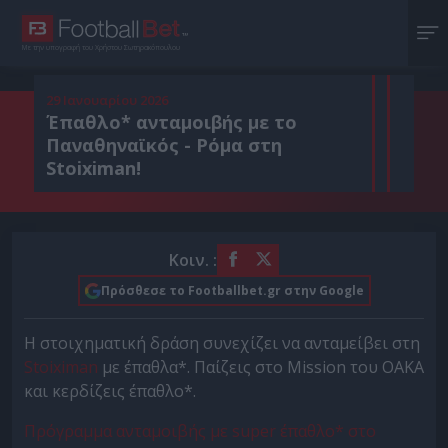
Με την υπογραφή του Χρήστου Σωτηρακόπουλου
29 Ιανουαρίου 2026
Έπαθλο* ανταμοιβής με το
Παναθηναϊκός - Ρόμα στη
Stoiximan!
Κοιν. :
Πρόσθεσε το Footballbet.gr στην Google
Η στοιχηματική δράση συνεχίζει να ανταμείβει στη
Stoiximan
με έπαθλα*. Παίζεις στο Mission του ΟΑΚΑ
και κερδίζεις έπαθλο*.
Πρόγραμμα ανταμοιβής με super έπαθλο* στο