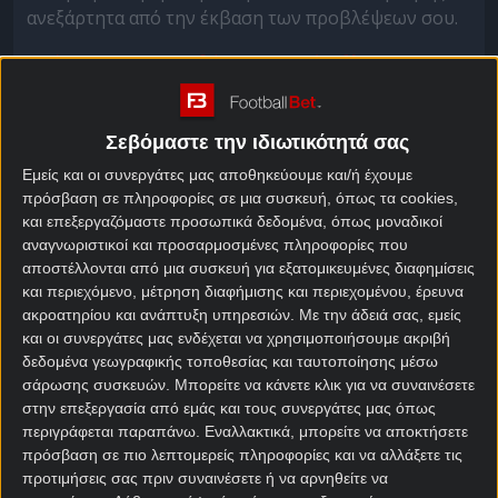
ανεξάρτητα από την έκβαση των προβλέψεων σου.
Πρόγραμμα ανταμοιβής με super έπαθλο* στα
παιχνίδια του Champions League!
Οι αναμετρήσεις αναμένονται γεμάτες γρήγορο
Σεβόμαστε την ιδιωτικότητά σας
ρυθμό, δυνατές μονομαχίες και μεγάλες φάσεις. Οι
Εμείς και οι συνεργάτες μας αποθηκεύουμε και/ή έχουμε
κορυφαίοι ποδοσφαιριστές της ηπείρου θα δώσουν
πρόσβαση σε πληροφορίες σε μια συσκευή, όπως τα cookies,
τον καλύτερό τους εαυτό, προσφέροντας υψηλού
και επεξεργαζόμαστε προσωπικά δεδομένα, όπως μοναδικοί
επιπέδου ποδοσφαιρικό θέαμα. Και εσύ έχεις την
αναγνωριστικοί και προσαρμοσμένες πληροφορίες που
ευκαιρία να ζήσεις την ένταση στο μέγιστο,
αποστέλλονται από μια συσκευή για εξατομικευμένες διαφημίσεις
συμμετέχοντας στο Mission και διεκδικώντας το
και περιεχόμενο, μέτρηση διαφήμισης και περιεχομένου, έρευνα
ακροατηρίου και ανάπτυξη υπηρεσιών.
Με την άδειά σας, εμείς
έπαθλο* ανταμοιβής.
και οι συνεργάτες μας ενδέχεται να χρησιμοποιήσουμε ακριβή
Προσφορά χωρίς κατάθεση
* με 500* Δώρα* από τη
δεδομένα γεωγραφικής τοποθεσίας και ταυτοποίησης μέσω
σάρωσης συσκευών. Μπορείτε να κάνετε κλικ για να συναινέσετε
Stoiximan
!
στην επεξεργασία από εμάς και τους συνεργάτες μας όπως
περιγράφεται παραπάνω. Εναλλακτικά, μπορείτε να αποκτήσετε
Συμμετέχεις με τις αγορές που προτιμάς,
πρόσβαση σε πιο λεπτομερείς πληροφορίες και να αλλάξετε τις
δημιουργείς τα δελτία σου και διεκδικείς το
προτιμήσεις σας πριν συναινέσετε ή να αρνηθείτε να
στοιχηματικό έπαθλο*.