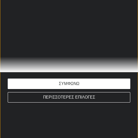
30/03/2026
Προσφορά με 400 Δώρα*
χωρίς κατάθεση* + 100 extra
Δώρα*
28/03/2026
Betsson: Σούπερ προσφορά*
στις ευρωπαϊκές
διοργανώσεις!
ΣΥΜΦΩΝΩ
17/03/2026
ΠΕΡΙΣΣΟΤΕΡΕΣ ΕΠΙΛΟΓΕΣ
Betsson: Σούπερ προσφορά*
χωρίς κατάθεση για όλη την
εβδομάδα!
16/03/2026