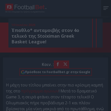
Με την υπογραφή του Χρήστου Σωτηρακόπουλου
10 Ιουνίου 2026
Έπαθλο* ανταμοιβής στον 4ο
τελικό της Stoiximan Greek
Basket League!
Κοιν. :
Πρόσθεσε το Footballbet.gr στην Google
Η μάχη του τίτλου μπαίνει στην πιο κρίσιμη καμπή
της στο
πρόγραμμα αγώνων
! Μετά το δραματικό
Game 3, η σειρά φτάνει στον τέταρτο τελικό! Ο
Ολυμπιακός πήρε προβάδισμα 2-1 και πλέον
βρίσκεται μία νίκη μακριά από το πρωτάθλημα, ενώ