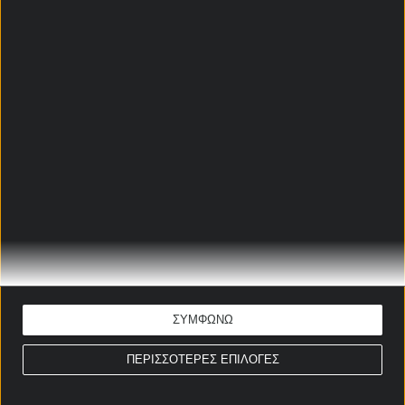
16/07/2025
Sportingbet: Παναθηναϊκός -
Βέστερλο με Build A Bet*!
16/07/2025
ΣΤΟΙΧΗΜΑΤΙΚΕΣ ΠΡΟΣΦΟΡΕΣ *
ΣΥΜΦΩΝΩ
ΠΕΡΙΣΣΟΤΕΡΕΣ ΕΠΙΛΟΓΕΣ
Αρχική Σελίδα
Χρήστος Σωτηρακόπουλος
Προγνωστικά