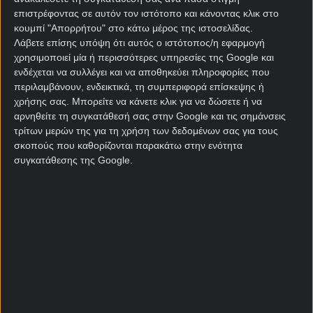
Summer Flash Offer (14-17/07):
5.000 δώρα* γνωριμίας χωρίς
επιστρέφοντας σε αυτόν τον ιστότοπο και κάνοντας κλικ στο
κατάθεση στο
κουμπί "Απορρήτου" στο κάτω μέρος της ιστοσελίδας.
Pamestoixima.gr!
Λάβετε επίσης υπόψη ότι αυτός ο ιστότοπος/η εφαρμογή
17/07/2025
χρησιμοποιεί μία ή περισσότερες υπηρεσίες της Google και
ενδέχεται να συλλέγει και να αποθηκεύει πληροφορίες που
περιλαμβάνουν, ενδεικτικά, τη συμπεριφορά επίσκεψης ή
Διακοπές στη Stoiximan με
χρήσης σας. Μπορείτε να κάνετε κλικ για να δώσετε ή να
2025 Δώρα* & 20€ Ferryhopper
αρνηθείτε τη συγκατάθεσή σας στην Google και τις σημάνσεις
χωρίς κατάθεση*!
τρίτων μερών της για τη χρήση των δεδομένων σας για τους
σκοπούς που καθορίζονται παρακάτω στην ενότητα
16/07/2025
συγκατάθεσης της Google.
Τετάρτη με δωρεάν* παιχνίδι
για ΌΛΟΥΣ χωρίς κατάθεση*
στη Stoiximan! (16/07)
16/07/2025
bwin: Build A Bet* στο
Παναθηναϊκός - Βέστερλο!