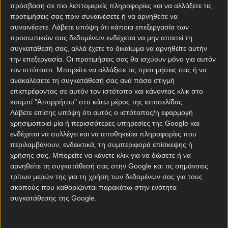
τελικό.
πρόσβαση σε πιο λεπτομερείς πληροφορίες και να αλλάξετε τις
προτιμήσεις σας πριν συναινέσετε ή να αρνηθείτε να
Απόλυτη προσφορά γνωριμίας* με 720 Δώρα*
συναινέσετε.
Λάβετε υπόψη ότι κάποια επεξεργασία των
χωρίς κατάθεση*!
προσωπικών σας δεδομένων ενδέχεται να μην απαιτεί τη
συγκατάθεσή σας, αλλά έχετε το δικαίωμα να αρνηθείτε αυτήν
Μετά τους πρώτους αγώνες των ημιτελικών του
την επεξεργασία. Οι προτιμήσεις σας θα ισχύουν μόνο για αυτόν
Conference League, τίποτα δεν έχει κριθεί οριστικά
τον ιστότοπο. Μπορείτε να αλλάξετε τις προτιμήσεις σας ή να
στη μάχη για τον τελικό. Η Ράγιο Βαγιεκάνο έκανε
ανακαλέσετε τη συγκατάθεσή σας ανά πάσα στιγμή
επιστρέφοντας σε αυτόν τον ιστότοπο και κάνοντας κλικ στο
το πρώτο βήμα, επικρατώντας με 1-0 της
κουμπί "Απορρήτου" στο κάτω μέρος της ιστοσελίδας.
Στρασμπούρ, όμως η πρόκριση παραμένει ανοιχτή.
Λάβετε επίσης υπόψη ότι αυτός ο ιστότοπος/η εφαρμογή
Η ρεβάνς στη Γαλλία προμηνύεται δυνατή, με τους
χρησιμοποιεί μία ή περισσότερες υπηρεσίες της Google και
γηπεδούχους να ψάχνουν την ανατροπή μπροστά
ενδέχεται να συλλέγει και να αποθηκεύει πληροφορίες που
στο κοινό τους. Στο άλλο ζευγάρι, η Κρίσταλ Πάλας
περιλαμβάνουν, ενδεικτικά, τη συμπεριφορά επίσκεψης ή
έκανε μεγάλο βήμα πρόκρισης, επικρατώντας με 3-1
χρήσης σας. Μπορείτε να κάνετε κλικ για να δώσετε ή να
της Σαχτάρ Ντόνετσκ. Παρ’ όλα αυτά, οι Ουκρανοί
αρνηθείτε τη συγκατάθεσή σας στην Google και τις σημάνσεις
τρίτων μερών της για τη χρήση των δεδομένων σας για τους
θα τα δώσουν όλα στη ρεβάνς, με την Πάλας να
σκοπούς που καθορίζονται παρακάτω στην ενότητα
καλείται να διαχειριστεί το υπέρ της προβάδισμα
συγκατάθεσης της Google.
και να κλειδώσει την παρουσία της στον τελικό.
Σούπερ έπαθλο* ανταμοιβής στα ημιτελικά Europa