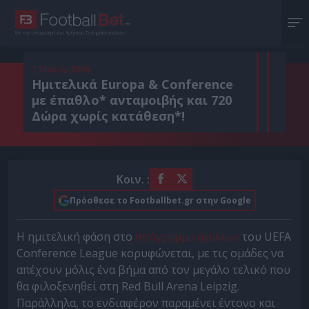
Με την υπογραφή του Χρήστου Σωτηρακόπουλου
7 Μαΐου 2026
Ημιτελικά Europa & Conference
με έπαθλο* ανταμοιβής και 720
Δώρα χωρίς κατάθεση*!
Κοιν. :
Πρόσθεσε το Footballbet.gr στην Google
Η ημιτελική φάση στο
πρόγραμμα αγώνων
του UEFA
Conference League κορυφώνεται, με τις ομάδες να
απέχουν μόλις ένα βήμα από τον μεγάλο τελικό που
θα φιλοξενηθεί στη Red Bull Arena Leipzig.
Παράλληλα, το ενδιαφέρον παραμένει έντονο και