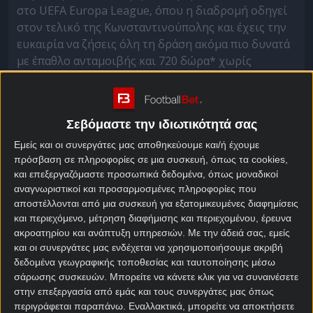
στο UEFA Europa League, όπου η διαδρομή οδηγεί
στον τελικό της Κωνσταντινούπολης και έχεις την
ευκαιρία να ζήσεις όλη τη δράση ακόμα πιο δυνατά
με έπαθλο ανταμοιβής και 720 δώρα* χωρίς
κατάθεση*!
Σούπερ έπαθλο* ανταμοιβής στα ημιτελικά Europa
& Conference League!
Σεβόμαστε την ιδιωτικότητά σας
Εμείς και οι συνεργάτες μας αποθηκεύουμε και/ή έχουμε
Μετά τους πρώτους αγώνες των ημιτελικών του
πρόσβαση σε πληροφορίες σε μια συσκευή, όπως τα cookies,
Europa League, καμία ομάδα δεν έχει ακόμη
και επεξεργαζόμαστε προσωπικά δεδομένα, όπως μοναδικοί
κλειδώσει το εισιτήριο για τον τελικό. Η Νότιγχαμ
αναγνωριστικοί και προσαρμοσμένες πληροφορίες που
Φόρεστ πήρε σημαντική νίκη με 1-0 στον αγγλικό
αποστέλλονται από μια συσκευή για εξατομικευμένες διαφημίσεις
«εμφύλιο» απέναντι στην Άστον Βίλα, όμως η
και περιεχόμενο, μέτρηση διαφήμισης και περιεχομένου, έρευνα
ρεβάνς στο Villa Park αναμένεται καυτή. Στο άλλο
ακροατηρίου και ανάπτυξη υπηρεσιών.
Με την άδειά σας, εμείς
και οι συνεργάτες μας ενδέχεται να χρησιμοποιήσουμε ακριβή
ζευγάρι των ημιτελικών, η Μπράγκα επικράτησε με
δεδομένα γεωγραφικής τοποθεσίας και ταυτοποίησης μέσω
2-1 της Φράιμπουργκ και ταξιδεύει τώρα στο
σάρωσης συσκευών. Μπορείτε να κάνετε κλικ για να συναινέσετε
Europa-Park Stadion με στόχο να υπερασπιστεί το
στην επεξεργασία από εμάς και τους συνεργάτες μας όπως
προβάδισμά της και να κάνει το βήμα προς τον
περιγράφεται παραπάνω. Εναλλακτικά, μπορείτε να αποκτήσετε