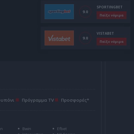
SPORTINGBET
9.0
Παίξε νόμιμα
VISTABET
9.0
Παίξε νόμιμα
ουπόνι
Πρόγραμμα TV
Προσφορές*
on
Bwin
Efbet