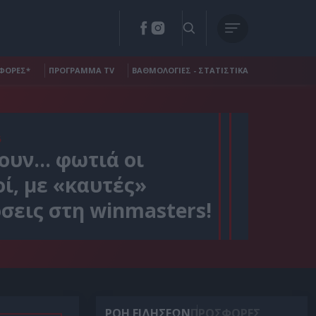
ΦΟΡΕΣ*
ΠΡΟΓΡΑΜΜΑ TV
ΒΑΘΜΟΛΟΓΙΕΣ - ΣΤΑΤΙΣΤΙΚΑ
6
ουν… φωτιά οι
οί, με «καυτές»
σεις στη winmasters!
ΡΟΗ ΕΙΔΗΣΕΩΝ
ΠΡΟΣΦΟΡΕΣ