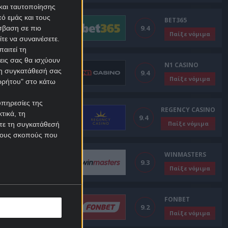
και ταυτοποίησης
ό εμάς και τους
BET365
08/06/2026
9.4
σβαση σε πιο
Παίξε νόμιμα
τε να συναινέσετε.
αιτεί τη
εις σας θα ισχύουν
ϊκός!
N1 CASINO
 τη συγκατάθεσή σας
9.4
Παίξε νόμιμα
ορρήτου" στο κάτω
08/06/2026
υπηρεσίες της
REGENCY CASINO
τικά, τη
9.4
Παίξε νόμιμα
ίτε τη συγκατάθεσή
 τους σκοπούς που
WINMASTERS
9.3
Παίξε νόμιμα
FONBET
9.2
Παίξε νόμιμα