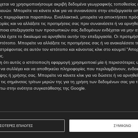
και πράσινα combos
απόδοση!
χεται να χρησιμοποιήσουμε ακριβή δεδομένα γεωγραφικής τοποθεσίας 
ών. Μπορείτε να κάνετε κλικ για να συναινέσετε στην επεξεργασία απ
08/06/2026
ς περιγράφεται παραπάνω. Εναλλακτικά, μπορείτε να αποκτήσετε πρό
ίες και να αλλάξετε τις προτιμήσεις σας πριν συναινέσετε ή να αρνηθεί
ποια επεξεργασία των προσωπικών σας δεδομένων ενδέχεται να μην απ
 2026: Οι 6 «Δυνάστες»
bwin: 0% Γκανιότα* στο
λά έχετε το δικαίωμα να αρνηθείτε αυτήν την επεξεργασία. Οι προτιμήσ
βαίνουν με μοναδικό
Ολυμπιακός - Παναθηνα
ιστότοπο. Μπορείτε να αλλάξετε τις προτιμήσεις σας ή να ανακαλέσετε
 Στέμμα!
στρέφοντας σε αυτόν τον ιστότοπο και κάνοντας κλικ στο κουμπί "Απ
ς.
08/06/2026
 ότι αυτός ο ιστότοπος/η εφαρμογή χρησιμοποιεί μία ή περισσότερες 
ι να συλλέγει και να αποθηκεύει πληροφορίες που περιλαμβάνουν, ενδεικ
ης ή χρήσης σας. Μπορείτε να κάνετε κλικ για να δώσετε ή να αρνηθε
 τις σημάνσεις τρίτων μερών της για τη χρήση των δεδομένων σας για
άτω στην ενότητα συγκατάθεσης της Google.
ΣΣΟΤΕΡΕΣ ΕΠΙΛΟΓΕΣ
ΣΥΜΦΩΝΩ