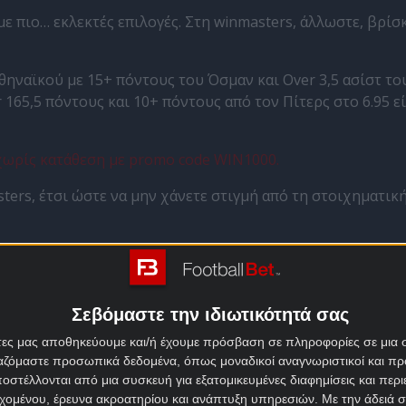
ε πιο… εκλεκτές επιλογές. Στη winmasters, άλλωστε, βρίσκ
αθηναϊκού με 15+ πόντους του Όσμαν και Over 3,5 ασίστ το
 165,5 πόντους και 10+ πόντους από τον Πίτερς στο 6.95 ε
χωρίς κατάθεση με promo code WIN1000.
ters, έτσι ώστε να μην χάνετε στιγμή από τη στοιχηματικ
ΡΥΘΜΙΣΤΗΣ ΕΕΕΠ | ΚΙΝΔΥΝΟΣ ΕΘΙΣΜΟΥ & ΑΠΩΛΕΙΑΣ ΠΕΡΙΟ
ΥΠΕΥΘΥΝΑ»
Σεβόμαστε την ιδιωτικότητά σας
άτες μας αποθηκεύουμε και/ή έχουμε πρόσβαση σε πληροφορίες σε μια
ργαζόμαστε προσωπικά δεδομένα, όπως μοναδικοί αναγνωριστικοί και 
ός - Παναθηναϊκός με
Η πιο οριακή σειρά με τ
στέλλονται από μια συσκευή για εξατομικευμένες διαφημίσεις και περ
ότα και «Ενισχυμένα»
σε κορυφαία ενισχυμέν
εχομένου, έρευνα ακροατηρίου και ανάπτυξη υπηρεσιών.
Με την άδειά σα