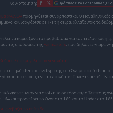
Κοινοποίηση:
Πρόσθεσε το Footballbet.gr 
μμα αγώνων
προμηνύεται συναρπαστικό. Ο Παναθηναϊκός 
αμμένο και ισοφάρισε σε 1-1 τη σειρά, αλλάζοντας τα δεδο
έλει να πάρει ξανά το προβάδισμα για τον τίτλου και η τρ
 σαν τις αποδόσεις της
winmasters
, που δηλώνει «παρών» μ
αβεύσεις*στα μεγαλύτερα γεγονότα!
με το υψηλό κίνητρο αντίδρασης του Ολυμπιακού είναι πο
 βρίσκουμε τον άσο, ενώ το διπλό του Παναθηναϊκού είναι 
ανικό «καταφύγιο» για στοίχημα σε τόσο απρόβλεπτους αγ
 164 και προσφέρει το Over στο 1.89 και το Under στο 1.86
ου ανεβάζει το επίπεδο.