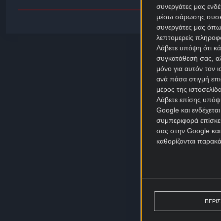
συνεργάτες μας ενδέ
μέσω σάρωσης συσκευ
συνεργάτες μας όπω
λεπτομερείς πληροφορ
Λάβετε υπόψη ότι κά
συγκατάθεσή σας, αλ
μόνο για αυτόν τον 
ανά πάσα στιγμή επι
μέρος της ιστοσελίδα
Λάβετε επίσης υπόψη
Google και ενδέχετα
συμπεριφορά επίσκεψ
σας στην Google και
καθορίζονται παρακ
ΠΕΡΙ