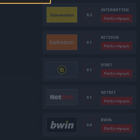
INTERWETTEN
9.2
Παίξε νόμιμα
BETSSON
9.1
Παίξε νόμιμα
EFBET
9.1
Παίξε νόμιμα
NETBET
9.1
Παίξε νόμιμα
BWIN
9.0
Παίξε νόμιμα