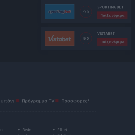
SPORTINGBET
9.0
Παίξε νόμιμα
VISTABET
9.0
Παίξε νόμιμα
ουπόνι
Πρόγραμμα TV
Προσφορές*
on
Bwin
Efbet