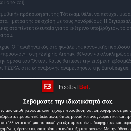
sdi-one-col]
«μυθική» πρόκριση επί της Τότεναμ, θέλει να πετύχει μία 
στα… μέτρα της σε σχέση με τους Λονδρέζους. Η Βιγιαρεάλ
ίκες στα πέντε τελευταία για το «κίτρινο υποβρύχιο», το ο
α του.
ague. Ο Παναθηναϊκός στο φινάλε της κανονικής περιόδου
 «πράσινοι», στη «Zalgirio Arena», θέλουν να ολοκληρώσο
την ομάδα του Όντεντ Κάτας θα πέσει την επόμενη εβδομάδ
αι ΤΣΣΚΑ, στις εξ αναβολής αναμετρήσεις της EuroLeague.
 Streaming*! |21+
Σεβόμαστε την ιδιωτικότητά σας
ι απώλειας περιουσίας. Γραμμή βοήθειας ΚΕΘΕΑ: 1114. Ρυ
* Ισχύουν Όροι & Προϋποθέσεις
άτες μας αποθηκεύουμε και/ή έχουμε πρόσβαση σε πληροφορίες σε μια
ργαζόμαστε προσωπικά δεδομένα, όπως μοναδικοί αναγνωριστικοί και 
στέλλονται από μια συσκευή για εξατομικευμένες διαφημίσεις και περ
εχομένου, έρευνα ακροατηρίου και ανάπτυξη υπηρεσιών.
Με την άδειά σα