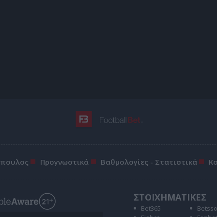
όπουλος
Προγνωστικά
Βαθμολογίες - Στατιστικά
Κ
ΣΤΟΙΧΗΜΑΤΙΚΕΣ
Bet365
Betss