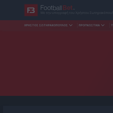
Με την υπογραφή του Χρήστου Σωτηρακόπου
ΧΡΗΣΤΟΣ ΣΩΤΗΡΑΚΟΠΟΥΛΟΣ
ΠΡΟΓΝΩΣΤΙΚΑ
Τ