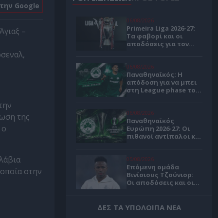
στην Google
06/08/2026
Primeira Liga 2026-27:
Άγιαξ –
Τα φαβορί και οι
αποδόσεις για τον
πρωταθλητή
ρσεναλ,
Πορτογαλίας 🏆
06/08/2026
Παναθηναϊκός: Η
απόδοση για να μπει
στη League phase του
Κόνφερενς Λιγκ 🍀
 την
06/08/2026
νωση της
Παναθηναϊκός
 ο
Ευρώπη 2026-27: Οι
πιθανοί αντίπαλοι και
το απαιτητικό
πρόγραμμα
Σλάβια
05/08/2026
Επόμενη ομάδα
 οποία στην
Βινίσιους Τζούνιορ:
Οι αποδόσεις και οι
πιθανότητες για
μεταγραφή στην
Άρσεναλ
05/08/2026
ΔΕΣ ΤΑ ΥΠΟΛΟΙΠΑ ΝΕΑ
ΠΑΟΚ - Άντερλεχτ