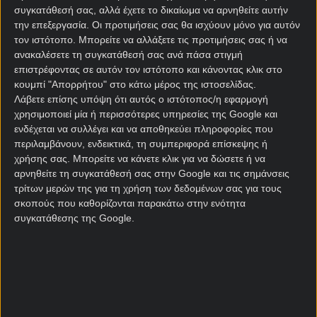
σύνολο τεσσάρων αγώνων και δύο απώλειες,
συγκατάθεσή σας, αλλά έχετε το δικαίωμα να αρνηθείτε αυτήν
αμφότερες εντός έδρας: Ήττα από την Μπράγκα στο
την επεξεργασία. Οι προτιμήσεις σας θα ισχύουν μόνο για αυτόν
Κύπελλο και ισοπαλία με την Σπόρτινγκ
τον ιστότοπο. Μπορείτε να αλλάξετε τις προτιμήσεις σας ή να
Λισσαβόνας, για το πρωτάθλημα.
ανακαλέσετε τη συγκατάθεσή σας ανά πάσα στιγμή
επιστρέφοντας σε αυτόν τον ιστότοπο και κάνοντας κλικ στο
[desktopbanner2 text=”Sportingbet, το παιχνίδι σου
κουμπί "Απορρήτου" στο κάτω μέρος της ιστοσελίδας.
Λάβετε επίσης υπόψη ότι αυτός ο ιστότοπος/η εφαρμογή
καλύτερο ΕΔΩ!” etairia=”Sportingbet” oroi=”21+ |
χρησιμοποιεί μία ή περισσότερες υπηρεσίες της Google και
MGA” ]
ενδέχεται να συλλέγει και να αποθηκεύει πληροφορίες που
περιλαμβάνουν, ενδεικτικά, τη συμπεριφορά επίσκεψης ή
[sdi-one-col][sdi2_single_affiliate title=”Sportingbet”]
χρήσης σας. Μπορείτε να κάνετε κλικ για να δώσετε ή να
[/sdi-one-col]
αρνηθείτε τη συγκατάθεσή σας στην Google και τις σημάνσεις
τρίτων μερών της για τη χρήση των δεδομένων σας για τους
Στις δύο προηγούμενες επισκέψεις της στην έδρα
σκοπούς που καθορίζονται παρακάτω στην ενότητα
της Γιουβέντους, η Πόρτο δεν πήρε ούτε ισοπαλία.
συγκατάθεσης της Google.
Τελευταία πορτογαλική ομάδα που έφυγε με τη νίκη
από το Τορίνο ήταν η Μπενφίκα το μακρινό 1968,
με γκολ του θρυλικού Εουσέμπιο.
Live στοίχημα στο Champions League!|21+
Στο άλλο παιχνίδι της βραδιάς, η Ντόρτμουντ