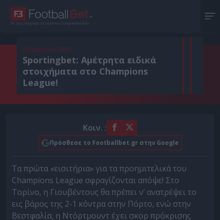
Με την υπογραφή του Χρήστου Σωτηρακόπουλου
9 Μαρτίου 2021
Sportingbet: Αμέτρητα ειδικά
στοιχήματα στο Champions
League!
Κοιν. :
Πρόσθεσε το Footballbet.gr στην Google
Τα πρώτα «εισιτήρια» για τα προημιτελικά του
Champions League σφραγίζονται απόψε! Στο
Τορίνο, η Γιουβέντους θα πρέπει ν’ ανατρέψει το
εις βάρος της 2-1 κόντρα στην Πόρτο, ενώ στην
Βεστφαλία, η Ντόρτμουντ έχει σκορ πρόκρισης