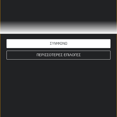
Τέσσερις ήττες στα πέντε τελευταία, εκ των οποίων
η μία κόστισε και την συνέχεια της πορείας στο
Copa del Rey.
Ανακάλυψε τις αποδόσεις! |21+
21+. Αρμόδιος ρυθμιστής: UKGC. Κίνδυνος εθισμού
ΣΥΜΦΩΝΩ
και απώλειας περιουσίας. Γραμμή βοήθειας ΚΕΘΕΑ:
1114. Ρυθμιστής Εμπορικής Επικοινωνίας: ΕΕΕΠ.
ΠΕΡΙΣΣΟΤΕΡΕΣ ΕΠΙΛΟΓΕΣ
Υπεύθυνο Παιχνίδι.
ΣΤΟΙΧΗΜΑΤΙΚΕΣ ΠΡΟΣΦΟΡΕΣ *