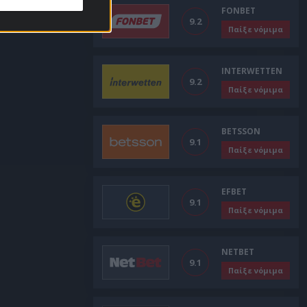
FONBET
9.2
Παίξε νόμιμα
INTERWETTEN
9.2
Παίξε νόμιμα
BETSSON
9.1
Παίξε νόμιμα
EFBET
9.1
Παίξε νόμιμα
NETBET
9.1
Παίξε νόμιμα