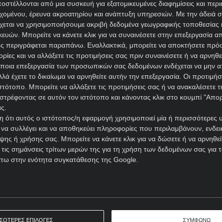
στέλλονται από μια συσκευή για εξατομικευμένες διαφημίσεις και περ
εχομένου, έρευνα ακροατηρίου και ανάπτυξη υπηρεσιών.
Με την άδειά σα
χεται να χρησιμοποιήσουμε ακριβή δεδομένα γεωγραφικής τοποθεσίας 
ών. Μπορείτε να κάνετε κλικ για να συναινέσετε στην επεξεργασία απ
ς περιγράφεται παραπάνω. Εναλλακτικά, μπορείτε να αποκτήσετε πρό
ίες και να αλλάξετε τις προτιμήσεις σας πριν συναινέσετε ή να αρνηθεί
ποια επεξεργασία των προσωπικών σας δεδομένων ενδέχεται να μην απ
λά έχετε το δικαίωμα να αρνηθείτε αυτήν την επεξεργασία. Οι προτιμήσ
ιστότοπο. Μπορείτε να αλλάξετε τις προτιμήσεις σας ή να ανακαλέσετε
στρέφοντας σε αυτόν τον ιστότοπο και κάνοντας κλικ στο κουμπί "Απ
ς.
 ότι αυτός ο ιστότοπος/η εφαρμογή χρησιμοποιεί μία ή περισσότερες 
ι να συλλέγει και να αποθηκεύει πληροφορίες που περιλαμβάνουν, ενδεικ
ης ή χρήσης σας. Μπορείτε να κάνετε κλικ για να δώσετε ή να αρνηθε
 τις σημάνσεις τρίτων μερών της για τη χρήση των δεδομένων σας για
άτω στην ενότητα συγκατάθεσης της Google.
ΣΣΟΤΕΡΕΣ ΕΠΙΛΟΓΕΣ
ΣΥΜΦΩΝΩ