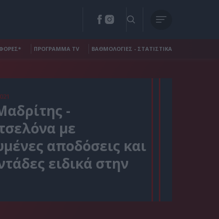
ΦΟΡΕΣ*
ΠΡΟΓΡΑΜΜΑ TV
ΒΑΘΜΟΛΟΓΙΕΣ - ΣΤΑΤΙΣΤΙΚΑ
021
Μαδρίτης -
σελόνα με
υμένες αποδόσεις και
ντάδες ειδικά στην