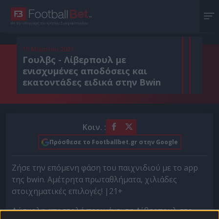
Με την υπογραφή του Χρήστου Σωτηρακόπουλου
15 Μαρτίου 2021
Γουλβς - Λίβερπουλ με
ενισχυμένες αποδόσεις και
εκατοντάδες ειδικά στην Bwin
Κοιν. :
Πρόσθεσε το Footballbet.gr στην Google
Ζήσε την επόμενη φάση του παιχνιδιού με το app
της bwin. Αμέτρητα πρωταθλήματα, χιλιάδες
στοιχηματικές επιλογές! |21+
Δύσκολη αποστολή περιμένει τη Λίβερπουλ στο