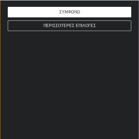
ΣΤΟΙΧΗΜΑΤΙΚΕΣ ΠΡΟΣΦΟΡΕΣ *
ΣΥΜΦΩΝΩ
ΠΕΡΙΣΣΟΤΕΡΕΣ ΕΠΙΛΟΓΕΣ
Αρχική Σελίδα
Χρήστος Σωτηρακόπουλος
Προγνωστικά
Βαθμολογίες - Στατιστικά
Κουπόνι
Πρόγραμμα TV
Προσφορές*