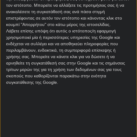
τον ιστότοπο. Μπορείτε να αλλάξετε τις προτιμήσεις σας ή να
με Νιουκάστλ, Μάντσεστερ Σίτι και Άστον Βίλα. Με
ανακαλέσετε τη συγκατάθεσή σας ανά πάσα στιγμή
35 βαθμούς σε 28 αγωνιστικές, το σύνολο του
επιστρέφοντας σε αυτόν τον ιστότοπο και κάνοντας κλικ στο
Νούνο Εσπίριτο Σάντος κινείται πολύ μακριά από
κουμπί "Απορρήτου" στο κάτω μέρος της ιστοσελίδας.
την πρώτη εξάδα και μοιάζει πιθανό να πετύχει τον
Λάβετε επίσης υπόψη ότι αυτός ο ιστότοπος/η εφαρμογή
μίνιμουμ στόχο της χρονιάς, εξασφαλίζοντας μια
χρησιμοποιεί μία ή περισσότερες υπηρεσίες της Google και
άνετη παραμονή στην κατηγορία.
ενδέχεται να συλλέγει και να αποθηκεύει πληροφορίες που
περιλαμβάνουν, ενδεικτικά, τη συμπεριφορά επίσκεψης ή
[sdi-one-col][sdi2_single_affiliate title=”Bwin”][/sdi-
χρήσης σας. Μπορείτε να κάνετε κλικ για να δώσετε ή να
one-col]
αρνηθείτε τη συγκατάθεσή σας στην Google και τις σημάνσεις
τρίτων μερών της για τη χρήση των δεδομένων σας για τους
[desktopbanner2 text=”Bwin, το παιχνίδι σου
σκοπούς που καθορίζονται παρακάτω στην ενότητα
καλύτερο ΕΔΩ!” etairia=”Bwin” oroi=”21+ | MGA” ]
συγκατάθεσης της Google.
Ποιος θα επικρατήσει στο Μπαρτσελόνα – Ουέσκα;
Στη bwin το ζεις με ειδικά στοιχήματα σε κάθε φάση.
|21+
Στην Ισπανία, η Μπαρτσελόνα επιστρέφει στο «Καμπ
Νόου», μετά τον αποκλεισμό της από την Παρί Σεν
Ζερμέν στο Champions League. Αντιμετωπίζει την