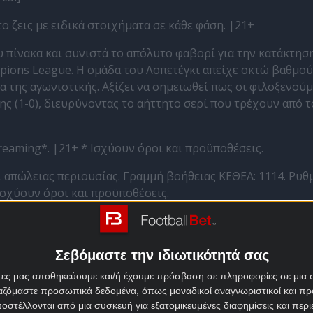
ο ζεις με ειδικά στοιχήματα σε κάθε φάση. |21+
υ πίνακα και συνιστά το απόλυτο φαβορί για την κατάκτησ
pions League. Η ομάδα του Λοπετέγκι απείχε οκτώ βαθμού
α της αγωνιστικής. Αξίζει να σημειωθεί πως οι φιλοξενού
ης (1-0), διευρύνοντας το αήττητο σερί που τρέχουν από 
treaming*. |21+ * Ισχύουν όροι και προϋποθέσεις.
 απώλειας περιουσίας. Γραμμή βοήθειας ΚΕΘΕΑ: 1114. Ρυθ
*Ισχύουν όροι και προϋποθέσεις.
Σεβόμαστε την ιδιωτικότητά σας
άτες μας αποθηκεύουμε και/ή έχουμε πρόσβαση σε πληροφορίες σε μια
ργαζόμαστε προσωπικά δεδομένα, όπως μοναδικοί αναγνωριστικοί και 
στέλλονται από μια συσκευή για εξατομικευμένες διαφημίσεις και περ