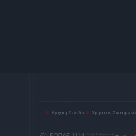
Αρχική Σελίδα
Χρήστος Σωτηρακ