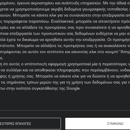
εχομένου, έρευνα ακροατηρίου και ανάπτυξη υπηρεσιών.
Με την άδειά σα
χεται να χρησιμοποιήσουμε ακριβή δεδομένα γεωγραφικής τοποθεσίας 
ών. Μπορείτε να κάνετε κλικ για να συναινέσετε στην επεξεργασία απ
ς περιγράφεται παραπάνω. Εναλλακτικά, μπορείτε να αποκτήσετε πρό
ίες και να αλλάξετε τις προτιμήσεις σας πριν συναινέσετε ή να αρνηθεί
ποια επεξεργασία των προσωπικών σας δεδομένων ενδέχεται να μην απ
λά έχετε το δικαίωμα να αρνηθείτε αυτήν την επεξεργασία. Οι προτιμήσ
ιστότοπο. Μπορείτε να αλλάξετε τις προτιμήσεις σας ή να ανακαλέσετε
στρέφοντας σε αυτόν τον ιστότοπο και κάνοντας κλικ στο κουμπί "Απ
ς.
 ότι αυτός ο ιστότοπος/η εφαρμογή χρησιμοποιεί μία ή περισσότερες 
ι να συλλέγει και να αποθηκεύει πληροφορίες που περιλαμβάνουν, ενδεικ
ης ή χρήσης σας. Μπορείτε να κάνετε κλικ για να δώσετε ή να αρνηθε
 τις σημάνσεις τρίτων μερών της για τη χρήση των δεδομένων σας για
άτω στην ενότητα συγκατάθεσης της Google.
ΣΣΟΤΕΡΕΣ ΕΠΙΛΟΓΕΣ
ΣΥΜΦΩΝΩ