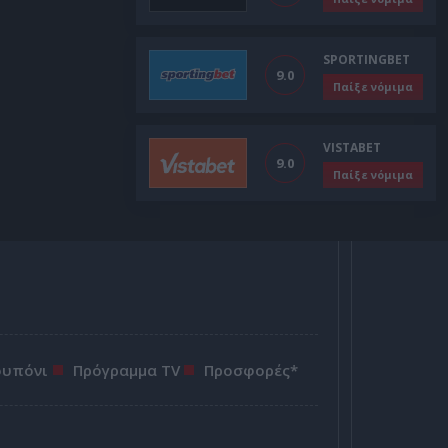
SPORTINGBET
9.0
Παίξε νόμιμα
VISTABET
9.0
Παίξε νόμιμα
ουπόνι
Πρόγραμμα TV
Προσφορές*