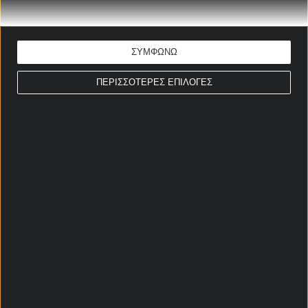
στο Master της Stoiximan!
04/10/2025
ΣΥΜΦΩΝΩ
ΣΤΟΙΧΗΜΑΤΙΚΕΣ ΠΡΟΣΦΟΡΕΣ *
ΠΕΡΙΣΣΟΤΕΡΕΣ ΕΠΙΛΟΓΕΣ
Αρχική Σελίδα
Χρήστος Σωτηρακόπουλος
Προγνωστικά
Βαθμολογίες - Στατιστικά
Κουπόνι
Πρόγραμμα TV
Προσφορές*