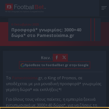
Με την υπογραφή του Χρήστου Σωτηρακόπουλου
6 Οκτωβρίου 2025
Προσφορά* γνωριμίας: 3000+40
δώρα* στο Pamestoixima.gr
Κοιν. :
Πρόσθεσε το Footballbet.gr στην Google
Το
Pamestoixima
.gr, ο King of Promos, σε
υποδέχεται με μια μοναδική προσφορά* γνωριμίας
γεμάτη δώρα* και εκπλήξεις*!
Για όλους τους νέους παίκτες, η εμπειρία ξεκινά
εντυπωσιακά με 3000+40 δώρα*, για να ζήσεις τη