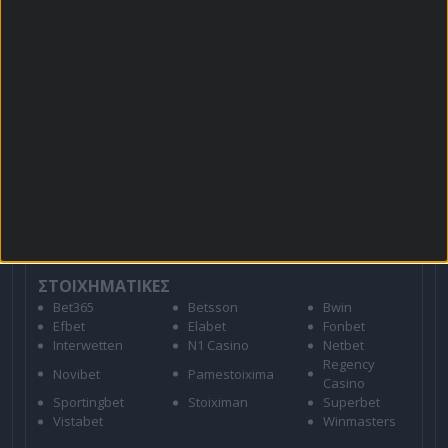
Για όλες τις
Προσφορές
: *Ισχύουν όροι και
προϋποθέσεις
21+ | ΑΡΜΟΔΙΟΣ ΡΥΘΜΙΣΤΗΣ ΕΕΕΠ | ΚΙΝΔΥΝΟΣ
ΕΘΙΣΜΟΥ & ΑΠΩΛΕΙΑΣ ΠΕΡΙΟΥΣΙΑΣ | ΕΟΠΑΕ – ΓΡΑΜΜΗ
ΣΥΜΒΟΥΛΕΥΤΙΚΗΣ: 1114 | ΠΑΙΞΕ ΥΠΕΥΘΥΝΑ
ΣΤΟΙΧΗΜΑΤΙΚΕΣ
Bet365
Betsson
Bwin
Efbet
Elabet
Fonbet
Interwetten
N1 Casino
Netbet
Regency
Novibet
Pamestoixima
Casino
Sportingbet
Stoiximan
Superbet
Vistabet
Winmasters