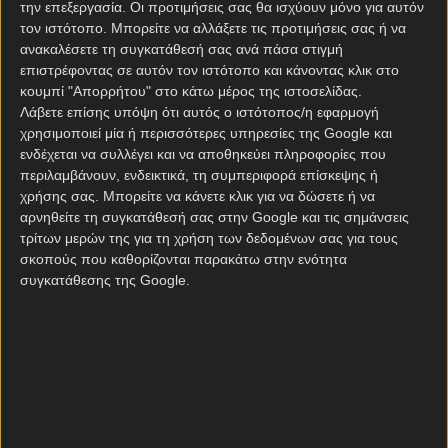
«21+ |Αρμόδιος Ρυθμιστής ΕΕΕΠ | Κίνδυνος
την επεξεργασία. Οι προτιμήσεις σας θα ισχύουν μόνο για αυτόν
εθισμού & απώλειας περιουσίας | ΓΡΑΜΜΗ
τον ιστότοπο. Μπορείτε να αλλάξετε τις προτιμήσεις σας ή να
ΣΤΗΡΙΞΗΣ: 1114| Παίξε Υπεύθυνα |».
ανακαλέσετε τη συγκατάθεσή σας ανά πάσα στιγμή
επιστρέφοντας σε αυτόν τον ιστότοπο και κάνοντας κλικ στο
κουμπί "Απορρήτου" στο κάτω μέρος της ιστοσελίδας.
Σχετικά άρθρα
Λάβετε επίσης υπόψη ότι αυτός ο ιστότοπος/η εφαρμογή
χρησιμοποιεί μία ή περισσότερες υπηρεσίες της Google και
ενδέχεται να συλλέγει και να αποθηκεύει πληροφορίες που
Ο Άγιος Βασίλης έρχεται
περιλαμβάνουν, ενδεικτικά, τη συμπεριφορά επίσκεψης ή
νωρίς και μοιράζει ΤΑΞΙΔΙΑ ✈,
χρήσης σας. Μπορείτε να κάνετε κλικ για να δώσετε ή να
iPHONE 17 📱, PS5 🎮 ΚΑΙ ΠΟΛΛΑ
αρνηθείτε τη συγκατάθεσή σας στην Google και τις σημάνσεις
ΑΚΟΜΗ ΔΩΡΑ 🎁
10/12/2025
τρίτων μερών της για τη χρήση των δεδομένων σας για τους
σκοπούς που καθορίζονται παρακάτω στην ενότητα
συγκατάθεσης της Google.
Η ΚΟΡΥΦΑΙΑ ΠΡΟΣΦΟΡΑ*🏆
ΤΗΣ ΗΜΕΡΑΣ ΜΕ ΕΝΑ ΚΛΙΚ ΕΔΩ
💥
10/12/2025
ΣΕ ΑΥΤΗ ΤΗ ΣΤΟΙΧΗΜΑΤΙΚΗ