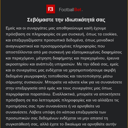
δράση όπως ποτέ άλλοτε.
Συγκεκριμένα, η νέα Super Combo Offer* είναι εδώ
Σεβόμαστε την ιδιωτικότητά σας
και χαρίζει 2000+20 δώρα* εντελώς δωρεάν, χωρίς
κατάθεση, ενώ στη συνέχεια σε περιμένουν
Εμείς και οι συνεργάτες μας αποθηκεύουμε και/ή έχουμε
επιπλέον 1000+20 δώρα* για να απογειώσεις τη
πρόσβαση σε πληροφορίες σε μια συσκευή, όπως τα cookies,
και επεξεργαζόμαστε προσωπικά δεδομένα, όπως μοναδικοί
διασκέδαση σου!
αναγνωριστικοί και προσαρμοσμένες πληροφορίες που
Super Combo Offer | Προσφορά για νέους παίκτες
αποστέλλονται από μια συσκευή για εξατομικευμένες διαφημίσεις
και περιεχόμενο, μέτρηση διαφήμισης και περιεχομένου, έρευνα
στο Pamestoixima.gr
ακροατηρίου και ανάπτυξη υπηρεσιών.
Με την άδειά σας, εμείς
Με τη νέα Super Combo Offer*, έχεις περισσότερα
και οι συνεργάτες μας ενδέχεται να χρησιμοποιήσουμε ακριβή
δεδομένα γεωγραφικής τοποθεσίας και ταυτοποίησης μέσω
δώρα* και δράση για να απολαύσεις την εμπειρία
σάρωσης συσκευών. Μπορείτε να κάνετε κλικ για να συναινέσετε
σου στο Pamestoixima.gr. Γιατί εδώ, κάθε νέα αρχή
στην επεξεργασία από εμάς και τους συνεργάτες μας όπως
συνοδεύεται από πλούσια έπαθλα* και μοναδικές
περιγράφεται παραπάνω. Εναλλακτικά, μπορείτε να αποκτήσετε
προσφορες για στοιχημα
που απογειώνουν το
πρόσβαση σε πιο λεπτομερείς πληροφορίες και να αλλάξετε τις
παιχνίδι!
προτιμήσεις σας πριν συναινέσετε ή να αρνηθείτε να
συναινέσετε.
Λάβετε υπόψη ότι κάποια επεξεργασία των
*Ισχύουν Όροι και Προϋποθέσεις.
προσωπικών σας δεδομένων ενδέχεται να μην απαιτεί τη
συγκατάθεσή σας, αλλά έχετε το δικαίωμα να αρνηθείτε αυτήν