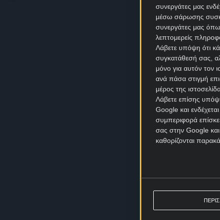
συνεργάτες μας ενδέ
μέσω σάρωσης συσκευ
συνεργάτες μας όπω
λεπτομερείς πληροφορ
Λάβετε υπόψη ότι κά
συγκατάθεσή σας, αλ
μόνο για αυτόν τον 
ανά πάσα στιγμή επι
μέρος της ιστοσελίδα
Λάβετε επίσης υπόψη
Google και ενδέχετα
συμπεριφορά επίσκεψ
σας στην Google και
καθορίζονται παρακ
ΠΕΡΙ