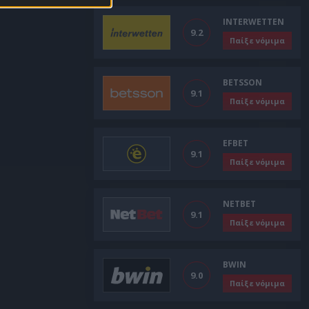
INTERWETTEN
9.2
Παίξε νόμιμα
BETSSON
9.1
Παίξε νόμιμα
EFBET
9.1
Παίξε νόμιμα
NETBET
9.1
Παίξε νόμιμα
BWIN
9.0
Παίξε νόμιμα