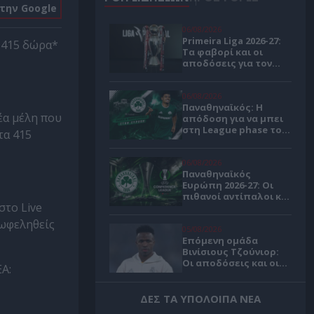
στην Google
06/08/2026
Primeira Liga 2026-27:
ι 415 δώρα*
Τα φαβορί και οι
αποδόσεις για τον
πρωταθλητή
Πορτογαλίας 🏆
06/08/2026
Παναθηναϊκός: Η
έα μέλη που
απόδοση για να μπει
στη League phase του
τα 415
Κόνφερενς Λιγκ 🍀
06/08/2026
Παναθηναϊκός
Ευρώπη 2026-27: Οι
πιθανοί αντίπαλοι και
 στο Live
το απαιτητικό
πρόγραμμα
πωφεληθείς
05/08/2026
Επόμενη ομάδα
Βινίσιους Τζούνιορ:
Οι αποδόσεις και οι
Α:
πιθανότητες για
μεταγραφή στην
Άρσεναλ
05/08/2026
ΔΕΣ ΤΑ ΥΠΟΛΟΙΠΑ ΝΕΑ
ΠΑΟΚ - Άντερλεχτ