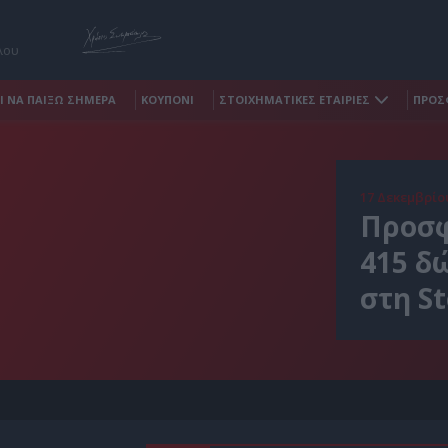
λου
Ι ΝΑ ΠΑΙΞΩ ΣΗΜΕΡΑ
ΚΟΥΠΟΝΙ
ΣΤΟΙΧΗΜΑΤΙΚΕΣ ΕΤΑΙΡΙΕΣ
ΠΡΟΣ
17 Δεκεμβρίο
Προσφ
415 δ
στη S