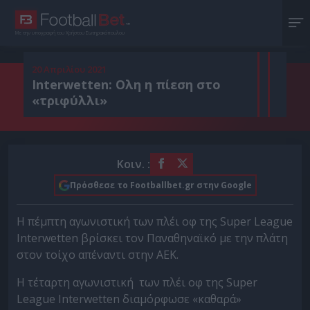
Με την υπογραφή του Χρήστου Σωτηρακόπουλου
20 Απριλίου 2021
Interwetten: Ολη η πίεση στο
«τριφύλλι»
Κοιν. :
Πρόσθεσε το Footballbet.gr στην Google
Η πέμπτη αγωνιστική των πλέι οφ της Super League
Interwetten βρίσκει τον Παναθηναϊκό με την πλάτη
στον τοίχο απέναντι στην ΑΕΚ.
Η τέταρτη αγωνιστική των πλέι οφ της Super
League Interwetten διαμόρφωσε «καθαρά»