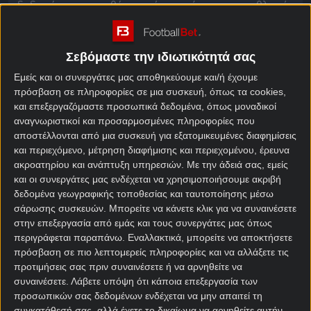
δεδομένα για τις θέσεις πίσω από τον πρωταθλητή
Ολυμπιακό. Με τη νίκη του στο «Απόστολος
Νικολαϊδης» απέναντι στον Παναθηναϊκό ο Αρης
έκανε πολύ σημαντικό βήμα (αρχικά) για την
Σεβόμαστε την ιδιωτικότητά σας
διατήρηση (και εν συνεχεία) και εξασφάλιση της
Εμείς και οι συνεργάτες μας αποθηκεύουμε και/ή έχουμε
δεύτερης θέσης. Συνάμα, οι «πράσινοι» βρέθηκαν
πρόσβαση σε πληροφορίες σε μια συσκευή, όπως τα cookies,
ξανά στο μείον πέντε από την τέταρτη θέση της
και επεξεργαζόμαστε προσωπικά δεδομένα, όπως μοναδικοί
βαθμολογίας και η συνάντησή τους απέναντι στην
αναγνωριστικοί και προσαρμοσμένες πληροφορίες που
αποστέλλονται από μια συσκευή για εξατομικευμένες διαφημίσεις
ΑΕΚ στην αγωνιστική που έχουμε μπροστά μας την
και περιεχόμενο, μέτρηση διαφήμισης και περιεχομένου, έρευνα
Τετάρτη είναι (σχεδόν) κομβικής σημασίας. Η ήττα
ακροατηρίου και ανάπτυξη υπηρεσιών.
Με την άδειά σας, εμείς
απαγορεύεται για το «τριφύλλι». Αν η Ενωση
και οι συνεργάτες μας ενδέχεται να χρησιμοποιήσουμε ακριβή
επικρατήσει, και παράλληλα ο ΠΑΟΚ, μετά το 2-0 επί
δεδομένα γεωγραφικής τοποθεσίας και ταυτοποίησης μέσω
του Ολυμπιακού, καταφέρει να κερδίσει τον Αρη
σάρωσης συσκευών. Μπορείτε να κάνετε κλικ για να συναινέσετε
στο ντέρμπι της Θεσσαλονικής, τότε ο
στην επεξεργασία από εμάς και τους συνεργάτες μας όπως
Παναθηναϊκός θα βρεθεί στο μείον οκτώ από Αρη,
περιγράφεται παραπάνω. Εναλλακτικά, μπορείτε να αποκτήσετε
πρόσβαση σε πιο λεπτομερείς πληροφορίες και να αλλάξετε τις
ΠΑΟΚ και ΑΕΚ και θα αναζητά… θαύμα για την είσοδο
προτιμήσεις σας πριν συναινέσετε ή να αρνηθείτε να
στην πρώτη τετράδα.
συναινέσετε.
Λάβετε υπόψη ότι κάποια επεξεργασία των
προσωπικών σας δεδομένων ενδέχεται να μην απαιτεί τη
[sdi-one-col][sdi2_single_affiliate title=”Interwetten”]
συγκατάθεσή σας, αλλά έχετε το δικαίωμα να αρνηθείτε αυτήν