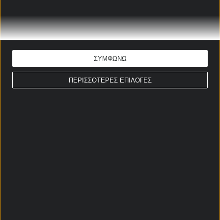
όρθια από την έδρα της Αστον Βίλα, ενώ η
θριαμβεύτρια του ημιτελικού Τσέλσι, θα
φιλοξενήσει την Μπράιτον με στόχο τη νίκη
«επαναφοράς» στην πρώτη τετράδα του
βαθμολογικού πίνακα. Θα πάρουν τα δύο φαβορί τις
ΣΥΜΦΩΝΩ
νίκες;
ΠΕΡΙΣΣΟΤΕΡΕΣ ΕΠΙΛΟΓΕΣ
ΣΤΟΙΧΗΜΑΤΙΚΕΣ ΠΡΟΣΦΟΡΕΣ *
Αρχική Σελίδα
Χρήστος Σωτηρακόπουλος
Προγνωστικά
Βαθμολογίες - Στατιστικά