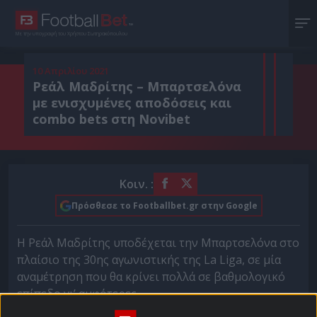
Με την υπογραφή του Χρήστου Σωτηρακόπουλου
10 Απριλίου 2021
Ρεάλ Μαδρίτης – Μπαρτσελόνα
με ενισχυμένες αποδόσεις και
combo bets στη Novibet
Κοιν. :
Πρόσθεσε το Footballbet.gr στην Google
Η Ρεάλ Μαδρίτης υποδέχεται την Μπαρτσελόνα στο
πλαίσιο της 30ης αγωνιστικής της La Liga, σε μία
αναμέτρηση που θα κρίνει πολλά σε βαθμολογικό
επίπεδο γι’ αμφότερες.