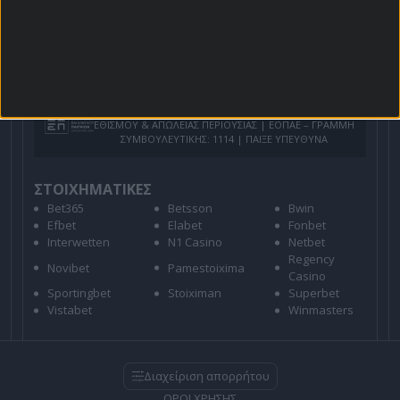
Για όλες τις
Προσφορές
: *Ισχύουν όροι και
προϋποθέσεις
21+ | ΑΡΜΟΔΙΟΣ ΡΥΘΜΙΣΤΗΣ ΕΕΕΠ | ΚΙΝΔΥΝΟΣ
ΕΘΙΣΜΟΥ & ΑΠΩΛΕΙΑΣ ΠΕΡΙΟΥΣΙΑΣ | ΕΟΠΑΕ – ΓΡΑΜΜΗ
ΣΥΜΒΟΥΛΕΥΤΙΚΗΣ: 1114 | ΠΑΙΞΕ ΥΠΕΥΘΥΝΑ
ΣΤΟΙΧΗΜΑΤΙΚΕΣ
Bet365
Betsson
Bwin
Efbet
Elabet
Fonbet
Interwetten
N1 Casino
Netbet
Regency
Novibet
Pamestoixima
Casino
Sportingbet
Stoiximan
Superbet
Vistabet
Winmasters
Διαχείριση απορρήτου
ΟΡΟΙ ΧΡΗΣΗΣ