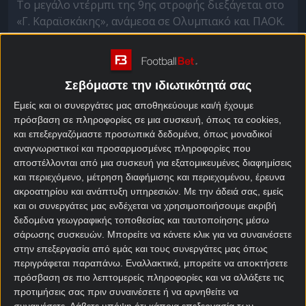
Το μεγάλο ντέρμπι της 9ης στροφής διεξάγεται στο
«Γ. Καραϊσκάκης», ανάμεσα σε Ολυμπιακό και ΠΑΟΚ.
Οι «ερυθρόλευκοι» ετοιμάζουν φιέστα για την
κατάκτηση του 46ου πρωταθλήματος, ωστόσο ο
φορμαρισμένος «δικέφαλος» μόνο εύκολο εμπόδιο
Σεβόμαστε την ιδιωτικότητά σας
δεν θεωρείται. Το σύνολο του Πάμπλο Γκαρσία
τρέχει αήττητο 8 αγώνων (6-2-0), κλείδωσε επί της
Εμείς και οι συνεργάτες μας αποθηκεύουμε και/ή έχουμε
ουσίας την 2η θέση και ταξίδεψε στην Αθήνα με
πρόσβαση σε πληροφορίες σε μια συσκευή, όπως τα cookies,
στόχο να χαλάσει το πάρτι.
και επεξεργαζόμαστε προσωπικά δεδομένα, όπως μοναδικοί
αναγνωριστικοί και προσαρμοσμένες πληροφορίες που
Η ομάδα του Πέδρο Μαρτίνς έριξε στροφές στα
αποστέλλονται από μια συσκευή για εξατομικευμένες διαφημίσεις
και περιεχόμενο, μέτρηση διαφήμισης και περιεχομένου, έρευνα
τελευταία παιχνίδια (2 κολλητές ισοπαλίες), με τον
ακροατηρίου και ανάπτυξη υπηρεσιών.
Με την άδειά σας, εμείς
Πορτογάλο τεχνικό να δοκιμάζει αρκετά πρόσωπα.
και οι συνεργάτες μας ενδέχεται να χρησιμοποιήσουμε ακριβή
Πάντως, δύσκολα θα υπάρξει εκτεταμένο ροτέισον
δεδομένα γεωγραφικής τοποθεσίας και ταυτοποίησης μέσω
ξανά, καθώς στο… βάθος υπάρχει ο τελικός του
σάρωσης συσκευών. Μπορείτε να κάνετε κλικ για να συναινέσετε
Κυπέλλου, ενώ οι πρωταθλητές θέλουν να κλείσουν
στην επεξεργασία από εμάς και τους συνεργάτες μας όπως
τη σεζόν αήττητοι εντός έδρας (19-1-0).
περιγράφεται παραπάνω. Εναλλακτικά, μπορείτε να αποκτήσετε
πρόσβαση σε πιο λεπτομερείς πληροφορίες και να αλλάξετε τις
Ολυμπιακός – ΠΑΟΚ 1:1.89 X:3.55 2:3.90
προτιμήσεις σας πριν συναινέσετε ή να αρνηθείτε να