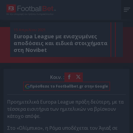
Με την υπογραφή του Χρήστου Σωτηρακόπουλου
15 Απριλίου 2021
Europa League με ενισχυμένες
αποδόσεις και ειδικά στοιχήματα
στη Novibet
Κοιν. :
Πρόσθεσε το Footballbet.gr στην Google
Προημιτελικά Europa League πράξη δεύτερη, με τα
τέσσερα εισιτήρια των ημιτελικών να βρίσκουν
κάτοχο απόψε.
Στο «Ολίμπικο», η Ρόμα υποδέχεται τον Άγιαξ σε