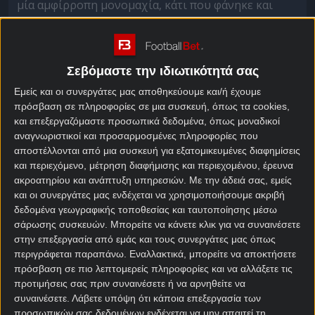
μία αμφίρροπη μονομαχία, κάτι που φάνηκε και
στον πρώτο αγώνα (2-1 οι Ιταλοί). Το σύνολο του
Πάουλο Φονσέκα αλλάζει προς το καλύτερο όταν
αγωνίζεται στην Ευρώπη, διόλου τυχαίο ότι μόνο
Σεβόμαστε την ιδιωτικότητά σας
μία ομάδα κατάφερε να βάλει φρένο στην πορεία
του φέτος (9-1-1). Ο «Αίαντας» αντέδρασε ακαριαία
Εμείς και οι συνεργάτες μας αποθηκεύουμε και/ή έχουμε
μετά την απώλεια του αήττητου 23 αγώνων, όμως
πρόσβαση σε πληροφορίες σε μια συσκευή, όπως τα cookies,
καλείται να ανεβάσει τα επίπεδα απόδοσης του,
και επεξεργαζόμαστε προσωπικά δεδομένα, όπως μοναδικοί
αναγνωριστικοί και προσαρμοσμένες πληροφορίες που
εφόσον επιθυμεί να βρεθεί στην τελική τετράδα της
αποστέλλονται από μια συσκευή για εξατομικευμένες διαφημίσεις
διοργάνωσης.
και περιεχόμενο, μέτρηση διαφήμισης και περιεχομένου, έρευνα
ακροατηρίου και ανάπτυξη υπηρεσιών.
Με την άδειά σας, εμείς
Ρόμα – Άγιαξ 1:2.80 X:3.95 2:2.30
και οι συνεργάτες μας ενδέχεται να χρησιμοποιήσουμε ακριβή
δεδομένα γεωγραφικής τοποθεσίας και ταυτοποίησης μέσω
Ξεκάθαρο φαβορί για την πρόκριση είναι η
σάρωσης συσκευών. Μπορείτε να κάνετε κλικ για να συναινέσετε
Μάντσεστερ Γιουνάιτεντ. H ομάδα του Όλε Γκούναρ
στην επεξεργασία από εμάς και τους συνεργάτες μας όπως
Σόλσκιερ έκανε πολύ καλό παιχνίδι στο «Λος
περιγράφεται παραπάνω. Εναλλακτικά, μπορείτε να αποκτήσετε
Κάρμενες», πήρε προίκα το 2-0 και με δεδομένο το
πρόσβαση σε πιο λεπτομερείς πληροφορίες και να αλλάξετε τις
αήττητο 9 ετών που τρέχει στο «Ολντ Τράφορντ» σε
προτιμήσεις σας πριν συναινέσετε ή να αρνηθείτε να
επίπεδο Europa League, φαντάζει δύσκολο να
συναινέσετε.
Λάβετε υπόψη ότι κάποια επεξεργασία των
μείνει εκτός. Σε αυτό συναινούν και οι επιδόσεις
προσωπικών σας δεδομένων ενδέχεται να μην απαιτεί τη