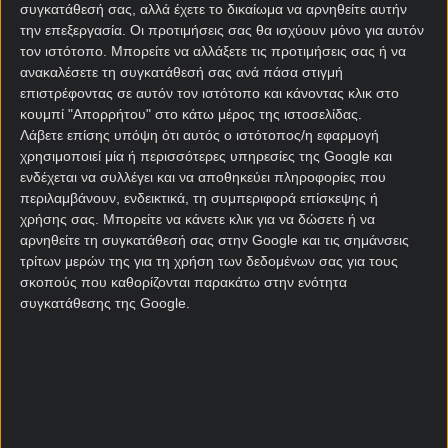
αγωνιστικό χώρο, όμως ήταν απόλυτα ουσιαστική
συγκατάθεσή σας, αλλά έχετε το δικαίωμα να αρνηθείτε αυτήν
τόσο κόντρα στην Ελβετία (1-1), όσο και με την
την επεξεργασία. Οι προτιμήσεις σας θα ισχύουν μόνο για αυτόν
Τουρκία (2-0).
τον ιστότοπο. Μπορείτε να αλλάξετε τις προτιμήσεις σας ή να
ανακαλέσετε τη συγκατάθεσή σας ανά πάσα στιγμή
Ιταλία – Ουαλία 1:1.49 X:4.10 2:7.40
επιστρέφοντας σε αυτόν τον ιστότοπο και κάνοντας κλικ στο
κουμπί "Απορρήτου" στο κάτω μέρος της ιστοσελίδας.
[desktopbanner1 text=”Ευρωπαϊκό χωρίς Ελληνες
Λάβετε επίσης υπόψη ότι αυτός ο ιστότοπος/η εφαρμογή
δεν γίνεται (21+)” etairia=”Novibet” oroi=”21+ |
χρησιμοποιεί μία ή περισσότερες υπηρεσίες της Google και
MGA” ]
ενδέχεται να συλλέγει και να αποθηκεύει πληροφορίες που
περιλαμβάνουν, ενδεικτικά, τη συμπεριφορά επίσκεψης ή
[sdi-one-col][sdi2_single_affiliate title=”Novibet”]
χρήσης σας. Μπορείτε να κάνετε κλικ για να δώσετε ή να
[/sdi-one-col]
αρνηθείτε τη συγκατάθεσή σας στην Google και τις σημάνσεις
τρίτων μερών της για τη χρήση των δεδομένων σας για τους
Την ίδια ώρα, Ελβετία και Τουρκία θα παίξουν τα
σκοπούς που καθορίζονται παρακάτω στην ενότητα
ρέστα τους στο Μπακού για την πρόκριση. Η πρώτη
συγκατάθεσης της Google.
σε περίπτωση νίκης έχει σοβαρές πιθανότητες να
βρεθεί στην επόμενη φάση ως μία από τις
καλύτερες 3ες, η δεύτερη χρειάζεται συνδυασμό
αποτελεσμάτων για να συμβεί αυτό και παράλληλα
να σκοράρει τουλάχιστον 5 γκολ, χωρίς να δεχτεί.