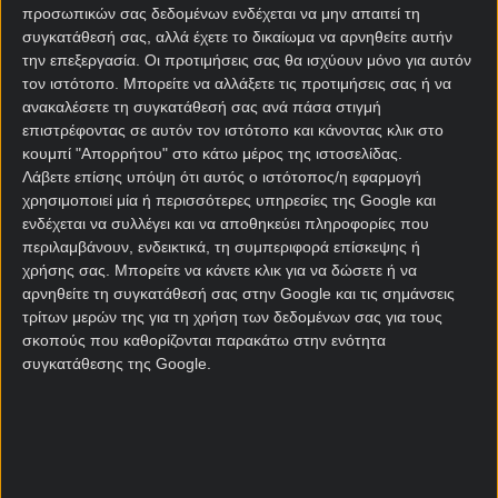
προσωπικών σας δεδομένων ενδέχεται να μην απαιτεί τη
πήραν την πρόκριση στις έξι, ενώ η τελευταία εντός
συγκατάθεσή σας, αλλά έχετε το δικαίωμα να αρνηθείτε αυτήν
έδρας ήττα τους στο πλαίσιο της διοργάνωσης
την επεξεργασία. Οι προτιμήσεις σας θα ισχύουν μόνο για αυτόν
χρονολογείται το 2012 (έκτοτε 14-4-0).
τον ιστότοπο. Μπορείτε να αλλάξετε τις προτιμήσεις σας ή να
ανακαλέσετε τη συγκατάθεσή σας ανά πάσα στιγμή
Μάντσεστερ Γιουνάιτεντ – Ρόμα 1:1.56 X:4.30 2:2.85
επιστρέφοντας σε αυτόν τον ιστότοπο και κάνοντας κλικ στο
κουμπί "Απορρήτου" στο κάτω μέρος της ιστοσελίδας.
Στην Ιβηρική Χερσόνησο, η Βιγιαρεάλ φιλοξενεί την
Λάβετε επίσης υπόψη ότι αυτός ο ιστότοπος/η εφαρμογή
Άρσεναλ (22:00), σε ένα ζευγάρι που βλέπει την
χρησιμοποιεί μία ή περισσότερες υπηρεσίες της Google και
διοργάνωση ως σωσίβιο για την σωτηρία της
ενδέχεται να συλλέγει και να αποθηκεύει πληροφορίες που
χρονιάς. Το «κίτρινο υποβρύχιο» του πολυνίκη
περιλαμβάνουν, ενδεικτικά, τη συμπεριφορά επίσκεψης ή
χρήσης σας. Μπορείτε να κάνετε κλικ για να δώσετε ή να
Ουνάι Έμερι, έχει ρίξει όλο το βάρος στις
αρνηθείτε τη συγκατάθεσή σας στην Google και τις σημάνσεις
ευρωπαϊκές υποχρεώσεις του το τελευταίο
τρίτων μερών της για τη χρήση των δεδομένων σας για τους
διάστημα. Αυτό είχε ως αποτέλεσμα να μείνει με
σκοπούς που καθορίζονται παρακάτω στην ενότητα
μόλις μία νίκη στο πρόσφατο καρέ αγώνων στη La
συγκατάθεσης της Google.
Liga (1-0-3), με τους διώκτες του να πλησιάζουν.
[sdi-one-col][sdi2_single_affiliate title=”Novibet”]
[/sdi-one-col]
[desktopbanner2 text=”Novibet, το παιχνίδι σου