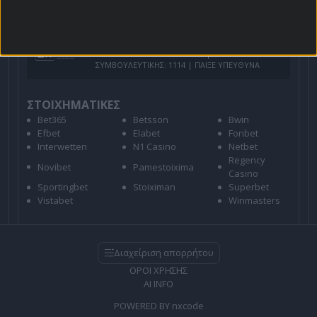
προϋποθέσεις
21+ | ΑΡΜΟΔΙΟΣ ΡΥΘΜΙΣΤΗΣ ΕΕΕΠ | ΚΙΝΔΥΝΟΣ
ΕΘΙΣΜΟΥ & ΑΠΩΛΕΙΑΣ ΠΕΡΙΟΥΣΙΑΣ | ΕΟΠΑΕ – ΓΡΑΜΜΗ
ΣΥΜΒΟΥΛΕΥΤΙΚΗΣ: 1114 | ΠΑΙΞΕ ΥΠΕΥΘΥΝΑ
ΣΤΟΙΧΗΜΑΤΙΚΕΣ
Bet365
Betsson
Bwin
Efbet
Elabet
Fonbet
Interwetten
N1 Casino
Netbet
Regency
Novibet
Pamestoixima
Casino
Sportingbet
Stoiximan
Superbet
Vistabet
Winmasters
Διαχείριση απορρήτου
ΟΡΟΙ ΧΡΗΣΗΣ
AI INFO
POWERED BY
nxcode