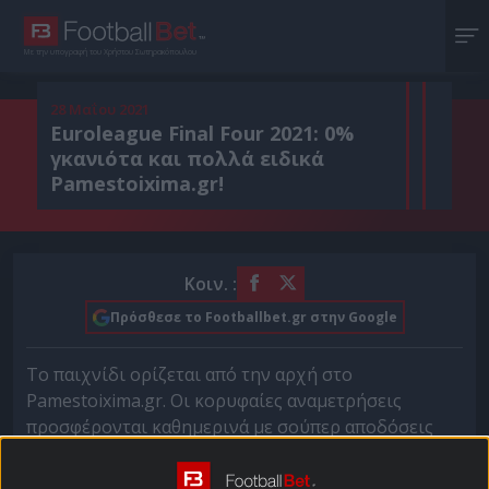
Με την υπογραφή του Χρήστου Σωτηρακόπουλου
28 Μαΐου 2021
Euroleague Final Four 2021: 0%
γκανιότα και πολλά ειδικά
Pamestoixima.gr!
Κοιν. :
Πρόσθεσε το Footballbet.gr στην Google
Το παιχνίδι ορίζεται από την αρχή στο
Pamestoixima.gr. Οι κορυφαίες αναμετρήσεις
προσφέρονται καθημερινά με σούπερ αποδόσεις
και άφθονα ειδικά στοιχήματα! Μείνε
συντονισμένος για να απολαύσεις όλη τη