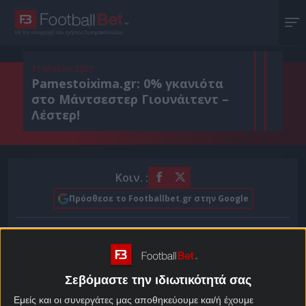
Με την υπογραφή του Χρήστου Σωτηρακόπουλου
11 Μαΐου 2021
Pamestoixima.gr: 0% γκανιότα
στο Μάντσεστερ Γιουνάιτεντ –
Λέστερ!
Κοιν. :
Πρόσθεσε το Footballbet.gr στην Google
Το παιχνίδι ορίζεται από την αρχή στο
Pamestoixima.gr. Οι κορυφαίες αναμετρήσεις
προσφέρονται καθημερινά με σούπερ αποδόσεις
Σεβόμαστε την ιδιωτικότητά σας
και άφθονα ειδικά στοιχήματα! Μείνε
συντονισμένος για να απολαύσεις και το προσεχές
Εμείς και οι συνεργάτες μας αποθηκεύουμε και/ή έχουμε