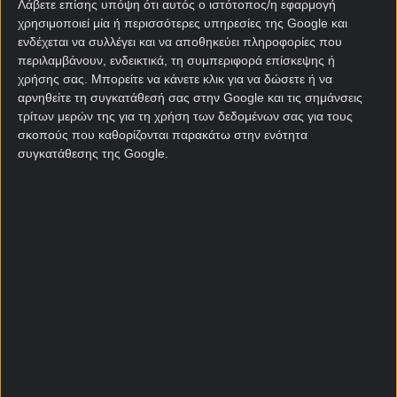
Λάβετε επίσης υπόψη ότι αυτός ο ιστότοπος/η εφαρμογή
[sdi-one-col][sdi2_single_affiliate
χρησιμοποιεί μία ή περισσότερες υπηρεσίες της Google και
title=”Pamestoixima.gr”][/sdi-one-col]
ενδέχεται να συλλέγει και να αποθηκεύει πληροφορίες που
περιλαμβάνουν, ενδεικτικά, τη συμπεριφορά επίσκεψης ή
*Ισχύει για την αγορά «Τελικό Αποτέλεσμα» πριν
χρήσης σας. Μπορείτε να κάνετε κλικ για να δώσετε ή να
από την έναρξη του αγώνα.
αρνηθείτε τη συγκατάθεσή σας στην Google και τις σημάνσεις
τρίτων μερών της για τη χρήση των δεδομένων σας για τους
ΡΥΘΜΙΣΤΗΣ ΕΕΕΠ. ΣΥΜΜΕΤΟΧΗ ΣΕ ΤΥΧΕΡΑ ΠΑΙΓΝΙΑ
σκοπούς που καθορίζονται παρακάτω στην ενότητα
ΜΟΝΟ ΣΕ ΑΝΩ ΤΩΝ 21 ΕΤΩΝ. ΣΥΧΝΗ ΣΥΜΜΕΤΟΧΗ:
συγκατάθεσης της Google.
ΚΙΝΔΥΝΟΣ ΕΘΙΣΜΟΥ ΚΑΙ ΑΠΩΛΕΙΑΣ ΠΕΡΙΟΥΣΙΑΣ.
ΓΡΑΜΜΗ ΣΤΗΡΙΞΗΣ 1114.
ΣΤΟΙΧΗΜΑΤΙΚΕΣ ΠΡΟΣΦΟΡΕΣ *