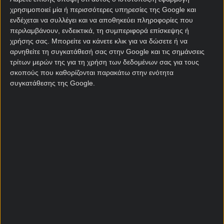
*Ισχύει για την αγορά «Τελικό Αποτέλεσμα» πριν
χρησιμοποιεί μία ή περισσότερες υπηρεσίες της Google και
από την έναρξη του αγώνα. **Ισχύουν όροι &
ενδέχεται να συλλέγει και να αποθηκεύει πληροφορίες που
προϋποθέσεις
περιλαμβάνουν, ενδεικτικά, τη συμπεριφορά επίσκεψης ή
χρήσης σας. Μπορείτε να κάνετε κλικ για να δώσετε ή να
ΡΥΘΜΙΣΤΗΣ ΕΕΕΠ. ΣΥΜΜΕΤΟΧΗ ΣΕ ΤΥΧΕΡΑ ΠΑΙΓΝΙΑ
αρνηθείτε τη συγκατάθεσή σας στην Google και τις σημάνσεις
τρίτων μερών της για τη χρήση των δεδομένων σας για τους
ΜΟΝΟ ΣΕ ΑΝΩ ΤΩΝ 21 ΕΤΩΝ. ΣΥΧΝΗ ΣΥΜΜΕΤΟΧΗ:
σκοπούς που καθορίζονται παρακάτω στην ενότητα
ΚΙΝΔΥΝΟΣ ΕΘΙΣΜΟΥ ΚΑΙ ΑΠΩΛΕΙΑΣ ΠΕΡΙΟΥΣΙΑΣ.
συγκατάθεσης της Google.
ΓΡΑΜΜΗ ΣΤΗΡΙΞΗΣ 1114.
ΣΤΟΙΧΗΜΑΤΙΚΕΣ ΠΡΟΣΦΟΡΕΣ *
Αρχική Σελίδα