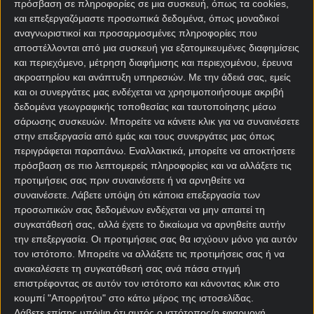
πρόσβαση σε πληροφορίες σε μια συσκευή, όπως τα cookies,
τη στοιχηματική δράση αλλιώς!
και επεξεργαζόμαστε προσωπικά δεδομένα, όπως μοναδικοί
αναγνωριστικοί και προσαρμοσμένες πληροφορίες που
Σε επίπεδο Serie A, το ματς Βερόνα – Μπολόνια
αποστέλλονται από μια συσκευή για εξατομικευμένες διαφημίσεις
διεξάγεται μεταξύ ομάδων βαθμολογικά αδιάφορων.
και περιεχόμενο, μέτρηση διαφήμισης και περιεχομένου, έρευνα
Κοινό στοιχείο τους η καθοδική πορεία τους, με
ακροατηρίου και ανάπτυξη υπηρεσιών.
Με την άδειά σας, εμείς
την κάθε ομάδα να έχει σημειώσει μόλις μία νίκη
και οι συνεργάτες μας ενδέχεται να χρησιμοποιήσουμε ακριβή
στα οχτώ τελευταία παιχνίδια της. Αμφότερες
δεδομένα γεωγραφικής τοποθεσίας και ταυτοποίησης μέσω
περιμένουν το φινάλε του πρωταθλήματος για να
σάρωσης συσκευών. Μπορείτε να κάνετε κλικ για να συναινέσετε
στην επεξεργασία από εμάς και τους συνεργάτες μας όπως
ξεκινήσουν τον προγραμματισμό της νέας σεζόν. Το
περιγράφεται παραπάνω. Εναλλακτικά, μπορείτε να αποκτήσετε
αποψινό ματς του «Bentegodi» προσφέρεται από το
πρόσβαση σε πιο λεπτομερείς πληροφορίες και να αλλάξετε τις
Pamestoixima.gr με 0% γκανιότα*, 330+
προτιμήσεις σας πριν συναινέσετε ή να αρνηθείτε να
στοιχηματικές αγορές και money back στο 0-0!
συναινέσετε.
Λάβετε υπόψη ότι κάποια επεξεργασία των
προσωπικών σας δεδομένων ενδέχεται να μην απαιτεί τη
[desktopbanner2 text=”Pamestoixima, το παιχνίδι
συγκατάθεσή σας, αλλά έχετε το δικαίωμα να αρνηθείτε αυτήν
σου καλύτερο ΕΔΩ!” etairia=”Pamestoixima.gr”
την επεξεργασία. Οι προτιμήσεις σας θα ισχύουν μόνο για αυτόν
oroi=”21+ | MGA” ]
τον ιστότοπο. Μπορείτε να αλλάξετε τις προτιμήσεις σας ή να
ανακαλέσετε τη συγκατάθεσή σας ανά πάσα στιγμή
[sdi-one-col][sdi2_single_affiliate
επιστρέφοντας σε αυτόν τον ιστότοπο και κάνοντας κλικ στο
title=”Pamestoixima.gr”][/sdi-one-col]
κουμπί "Απορρήτου" στο κάτω μέρος της ιστοσελίδας.
Λάβετε επίσης υπόψη ότι αυτός ο ιστότοπος/η εφαρμογή