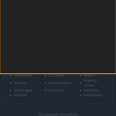
Για όλες τις
Προσφορές
: *Ισχύουν όροι και
προϋποθέσεις
21+ | ΑΡΜΟΔΙΟΣ ΡΥΘΜΙΣΤΗΣ ΕΕΕΠ | ΚΙΝΔΥΝΟΣ
ΕΘΙΣΜΟΥ & ΑΠΩΛΕΙΑΣ ΠΕΡΙΟΥΣΙΑΣ | ΕΟΠΑΕ – ΓΡΑΜΜΗ
ΣΥΜΒΟΥΛΕΥΤΙΚΗΣ: 1114 | ΠΑΙΞΕ ΥΠΕΥΘΥΝΑ
ΣΤΟΙΧΗΜΑΤΙΚΕΣ
Bet365
Betsson
Bwin
Efbet
Elabet
Fonbet
Interwetten
N1 Casino
Netbet
Regency
Novibet
Pamestoixima
Casino
Sportingbet
Stoiximan
Superbet
Vistabet
Winmasters
Διαχείριση απορρήτου