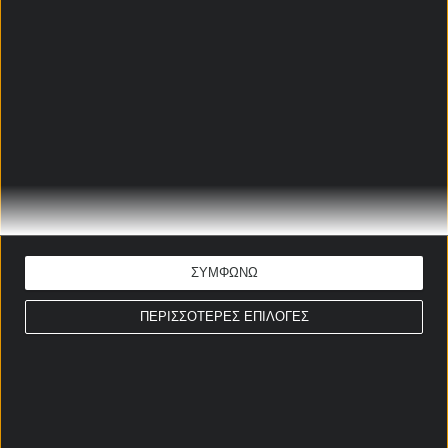
ΣΤΟΙΧΗΜΑΤΙΚΕΣ ΠΡΟΣΦΟΡΕΣ *
Αρχική Σελίδα
Χρήστος Σωτηρακόπουλος
ΣΥΜΦΩΝΩ
Προγνωστικά
Βαθμολογίες - Στατιστικά
ΠΕΡΙΣΣΟΤΕΡΕΣ ΕΠΙΛΟΓΕΣ
Κουπόνι
Πρόγραμμα TV
Προσφορές*