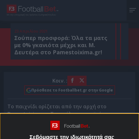
Με την υπογραφή του Χρήστου Σωτηρακόπουλου
23 Απριλίου 2021
Σούπερ προσφορά: Όλα τα ματς
με 0% γκανιότα μέχρι και Μ.
Δευτέρα στο Pamestoixima.gr!
Κοιν. :
Πρόσθεσε το Footballbet.gr στην Google
Το παιχνίδι ορίζεται από την αρχή στο
Pamestoixima.gr.
Τα μεγάλα ευρωπαϊκά
πρωταθλήματα μπήκαν στην τελική ευθεία και το
Pamestoixima.gr έχει ετοιμάσει μία απίθανη
προσφορά για σένα που όμοιά της δεν ξανάγινε!
Σεβόμαστε την ιδιωτικότητά σας