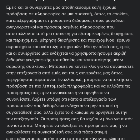
Μέχρι την προσεχή Δευτέρα, όλα τα ματς των
play
Εμείς και οι συνεργάτες μας αποθηκεύουμε και/ή έχουμε
offs της Super League
καθώς και οι αναμετρήσεις
πρόσβαση σε πληροφορίες σε μια συσκευή, όπως τα cookies,
της
Premier League
, της
Bundesliga
και της
Serie A
και επεξεργαζόμαστε προσωπικά δεδομένα, όπως μοναδικοί
παίζουν με
0% γκανιότα
! Εσύ μπαίνεις στο
αναγνωριστικοί και προσαρμοσμένες πληροφορίες που
αποστέλλονται από μια συσκευή για εξατομικευμένες διαφημίσεις
Pamestoixima.gr και απολαμβάνεις όλη τη
και περιεχόμενο, μέτρηση διαφήμισης και περιεχομένου, έρευνα
στοιχηματική δράση με ακόμα μεγαλύτερες
ακροατηρίου και ανάπτυξη υπηρεσιών.
Με την άδειά σας, εμείς
αποδόσεις! Τα σημερινά ματς με 0% γκανιότα:
και οι συνεργάτες μας ενδέχεται να χρησιμοποιήσουμε ακριβή
δεδομένα γεωγραφικής τοποθεσίας και ταυτοποίησης μέσω
Άρσεναλ – Έβερτον
σάρωσης συσκευών. Μπορείτε να κάνετε κλικ για να συναινέσετε
Άουγκσμπουργκ – Κολωνία
στην επεξεργασία από εμάς και τους συνεργάτες μας όπως
περιγράφεται παραπάνω. Εναλλακτικά, μπορείτε να αποκτήσετε
[sdi-one-col][sdi2_single_affiliate
πρόσβαση σε πιο λεπτομερείς πληροφορίες και να αλλάξετε τις
title=”Pamestoixima.gr”][/sdi-one-col]
προτιμήσεις σας πριν συναινέσετε ή να αρνηθείτε να
συναινέσετε.
Λάβετε υπόψη ότι κάποια επεξεργασία των
[desktopbanner1 text=”Pamestoixima.gr, το παιχνίδι
προσωπικών σας δεδομένων ενδέχεται να μην απαιτεί τη
σου καλύτερο ΕΔΩ!” etairia=”Pamestoixima.gr”
συγκατάθεσή σας, αλλά έχετε το δικαίωμα να αρνηθείτε αυτήν
oroi=”21+ | MGA” ]
την επεξεργασία. Οι προτιμήσεις σας θα ισχύουν μόνο για αυτόν
τον ιστότοπο. Μπορείτε να αλλάξετε τις προτιμήσεις σας ή να
Στη Μόσχα και σε επίπεδο Euroleague, διεξάγεται
ανακαλέσετε τη συγκατάθεσή σας ανά πάσα στιγμή
το παιχνίδι
ΤΣΣΚΑ – Φενερμπαχτσέ
με τους
επιστρέφοντας σε αυτόν τον ιστότοπο και κάνοντας κλικ στο