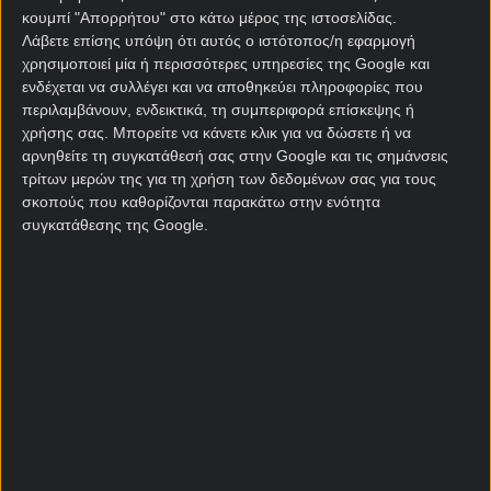
κουμπί "Απορρήτου" στο κάτω μέρος της ιστοσελίδας.
Ρώσους να έχουν κάνει το 1-0 στις νίκες, με το
Λάβετε επίσης υπόψη ότι αυτός ο ιστότοπος/η εφαρμογή
άνετο 92-76 της περασμένης Τετάρτης. Οι Τούρκοι
χρησιμοποιεί μία ή περισσότερες υπηρεσίες της Google και
μαστίζονταν από απουσίες αλλά φάνηκαν
ενδέχεται να συλλέγει και να αποθηκεύει πληροφορίες που
ανταγωνιστικοί για τρία δεκάλεπτα, στο τελευταίο
περιλαμβάνουν, ενδεικτικά, τη συμπεριφορά επίσκεψης ή
όμως δεν άντεξαν. Το τρίτο ραντεβού των δυο
χρήσης σας. Μπορείτε να κάνετε κλικ για να δώσετε ή να
ομάδων στην Κωνσταντινούπολη θα διεξαχθεί τη
αρνηθείτε τη συγκατάθεσή σας στην Google και τις σημάνσεις
Μεγάλη Τετάρτη.
Η σπουδαία αναμέτρηση της
τρίτων μερών της για τη χρήση των δεδομένων σας για τους
σκοπούς που καθορίζονται παρακάτω στην ενότητα
Μόσχας προσφέρεται με μία 0% γκανιότα* και
συγκατάθεσης της Google.
άφθονα ειδικά στοιχήματα στο ανανεωμένο
Pamestoixima.gr!
*Ισχύει μόνο για την αγορά «Τελικό αποτέλεσμα»
έως την έναρξη των αγώνων. **Ισχύουν όροι και
προϋποθέσεις.
ΡΥΘΜΙΣΤΗΣ ΕΕΕΠ. ΣΥΜΜΕΤΟΧΗ ΣΕ ΤΥΧΕΡΑ ΠΑΙΓΝΙΑ
ΜΟΝΟ ΣΕ ΑΝΩ ΤΩΝ 21 ΕΤΩΝ. ΣΥΧΝΗ ΣΥΜΜΕΤΟΧΗ:
ΚΙΝΔΥΝΟΣ ΕΘΙΣΜΟΥ ΚΑΙ ΑΠΩΛΕΙΑΣ ΠΕΡΙΟΥΣΙΑΣ.
ΓΡΑΜΜΗ ΣΤΗΡΙΞΗΣ 1114.