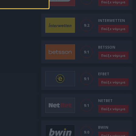
Παίξε νόμιμα
INTERWETTEN
9.2
Παίξε νόμιμα
BETSSON
9.1
Παίξε νόμιμα
EFBET
9.1
Παίξε νόμιμα
NETBET
9.1
Παίξε νόμιμα
BWIN
9.0
Παίξε νόμιμα