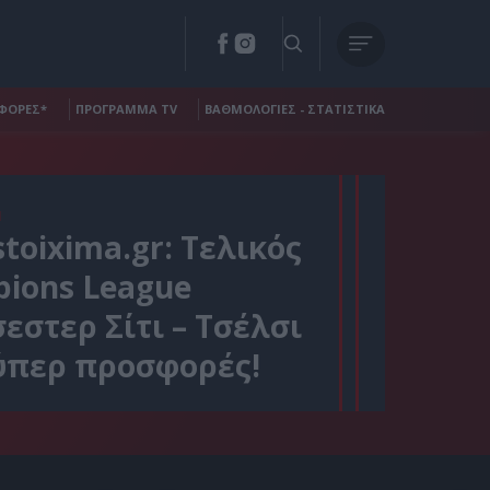
ΦΟΡΕΣ*
ΠΡΟΓΡΑΜΜΑ TV
ΒΑΘΜΟΛΟΓΙΕΣ - ΣΤΑΤΙΣΤΙΚΑ
1
toixima.gr: Τελικός
ions League
εστερ Σίτι – Τσέλσι
ύπερ προσφορές!