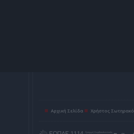
Αρχική Σελίδα
Χρήστος Σωτηρακ