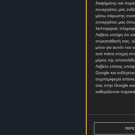
διαφήμισης και περι
συνεργάτες μας ενδέ
μέσω σάρωσης συσκευ
συνεργάτες μας όπω
λεπτομερείς πληροφορ
Λάβετε υπόψη ότι κά
συγκατάθεσή σας, αλ
μόνο για αυτόν τον 
ανά πάσα στιγμή επι
μέρος της ιστοσελίδα
Λάβετε επίσης υπόψη
Google και ενδέχετα
συμπεριφορά επίσκεψ
σας στην Google και
καθορίζονται παρακ
ΠΕΡΙ