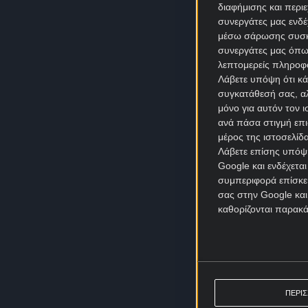
διαφήμισης και περι
συνεργάτες μας ενδέ
μέσω σάρωσης συσκευ
συνεργάτες μας όπω
λεπτομερείς πληροφορ
Λάβετε υπόψη ότι κά
συγκατάθεσή σας, αλ
μόνο για αυτόν τον 
ανά πάσα στιγμή επι
μέρος της ιστοσελίδα
Λάβετε επίσης υπόψη
Google και ενδέχετα
συμπεριφορά επίσκεψ
σας στην Google και
καθορίζονται παρακ
ΠΕΡΙ