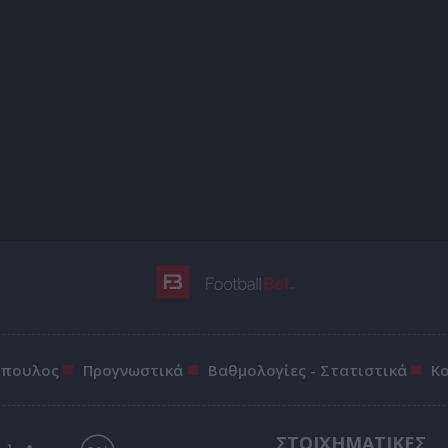
όπουλος
Προγνωστικά
Βαθμολογίες - Στατιστικά
Κ
ΣΤΟΙΧΗΜΑΤΙΚΕΣ