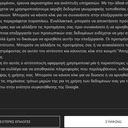
εχομένου, έρευνα ακροατηρίου και ανάπτυξη υπηρεσιών.
Με την άδειά σα
χεται να χρησιμοποιήσουμε ακριβή δεδομένα γεωγραφικής τοποθεσίας 
ών. Μπορείτε να κάνετε κλικ για να συναινέσετε στην επεξεργασία απ
ς περιγράφεται παραπάνω. Εναλλακτικά, μπορείτε να αποκτήσετε πρό
ίες και να αλλάξετε τις προτιμήσεις σας πριν συναινέσετε ή να αρνηθεί
ποια επεξεργασία των προσωπικών σας δεδομένων ενδέχεται να μην απ
λά έχετε το δικαίωμα να αρνηθείτε αυτήν την επεξεργασία. Οι προτιμήσ
ιστότοπο. Μπορείτε να αλλάξετε τις προτιμήσεις σας ή να ανακαλέσετε
στρέφοντας σε αυτόν τον ιστότοπο και κάνοντας κλικ στο κουμπί "Απ
ς.
 ότι αυτός ο ιστότοπος/η εφαρμογή χρησιμοποιεί μία ή περισσότερες 
ι να συλλέγει και να αποθηκεύει πληροφορίες που περιλαμβάνουν, ενδεικ
ης ή χρήσης σας. Μπορείτε να κάνετε κλικ για να δώσετε ή να αρνηθε
 τις σημάνσεις τρίτων μερών της για τη χρήση των δεδομένων σας για
άτω στην ενότητα συγκατάθεσης της Google.
ΣΣΟΤΕΡΕΣ ΕΠΙΛΟΓΕΣ
ΣΥΜΦΩΝΩ