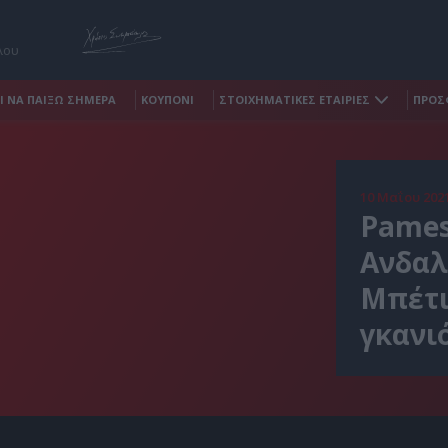
λου
Ι ΝΑ ΠΑΙΞΩ ΣΗΜΕΡΑ
ΚΟΥΠΟΝΙ
ΣΤΟΙΧΗΜΑΤΙΚΕΣ ΕΤΑΙΡΙΕΣ
ΠΡΟΣ
10 Μαΐου 202
Pames
Ανδαλ
Μπέτι
γκανι