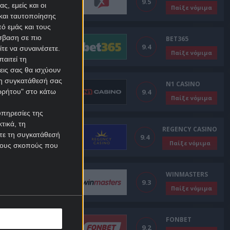
9.5
ς, εμείς και οι
Παίξε νόμιμα
και ταυτοποίησης
ό εμάς και τους
σβαση σε πιο
BET365
9.4
τε να συναινέσετε.
Παίξε νόμιμα
αιτεί τη
εις σας θα ισχύουν
 τη συγκατάθεσή σας
N1 CASINO
9.4
ορρήτου" στο κάτω
Παίξε νόμιμα
υπηρεσίες της
τικά, τη
REGENCY CASINO
ίτε τη συγκατάθεσή
9.4
Παίξε νόμιμα
 τους σκοπούς που
WINMASTERS
9.3
Παίξε νόμιμα
FONBET
9.2