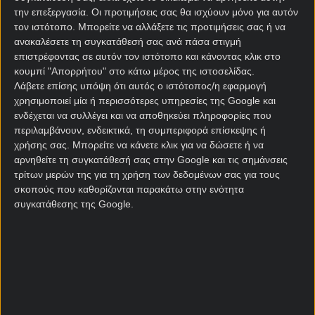
Λονδίνου.
την επεξεργασία. Οι προτιμήσεις σας θα ισχύουν μόνο για αυτόν
τον ιστότοπο. Μπορείτε να αλλάξετε τις προτιμήσεις σας ή να
[desktopbanner2 text=”Sportingbet, το παιχνίδι σου
ανακαλέσετε τη συγκατάθεσή σας ανά πάσα στιγμή
καλύτερο ΕΔΩ!” etairia=”Sportingbet” oroi=”21+ |
επιστρέφοντας σε αυτόν τον ιστότοπο και κάνοντας κλικ στο
MGA” ]
κουμπί "Απορρήτου" στο κάτω μέρος της ιστοσελίδας.
Λάβετε επίσης υπόψη ότι αυτός ο ιστότοπος/η εφαρμογή
[sdi-one-col][sdi2_single_affiliate title=”Sportingbet”]
χρησιμοποιεί μία ή περισσότερες υπηρεσίες της Google και
[/sdi-one-col]
ενδέχεται να συλλέγει και να αποθηκεύει πληροφορίες που
περιλαμβάνουν, ενδεικτικά, τη συμπεριφορά επίσκεψης ή
Ακόμα περισσότερες στοιχηματικές επιλογές στον
χρήσης σας. Μπορείτε να κάνετε κλικ για να δώσετε ή να
ίδιο αγώνα με το Build A Bet! |21+ * Ισχύουν Όροι
αρνηθείτε τη συγκατάθεσή σας στην Google και τις σημάνσεις
& Προϋποθέσεις
τρίτων μερών της για τη χρήση των δεδομένων σας για τους
σκοπούς που καθορίζονται παρακάτω στην ενότητα
Στη Serie A γίνεται ο μεγάλος χαμός! Η Γιουβέντους
συγκατάθεσης της Google.
ηττήθηκε 3-0 από τη Μίλαν στο Τορίνο και πλέον
βρίσκεται εκτός των θέσεων που οδηγούν στο
Champions League της επόμενης σεζόν. Η νίκη είναι
μονόδρομος για την ομάδα του Αντρέα Πίρλο στην
έδρα της Σασουόλο.
Ακόμα μία ομάδα που ψάχνει την είσοδο στην