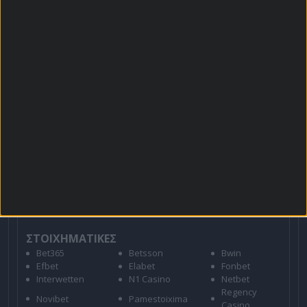
Πρόγραμμα TV
Προσφορές*
Για όλες τις
Προσφορές
: *Ισχύουν όροι και
προϋποθέσεις
21+ | ΑΡΜΟΔΙΟΣ ΡΥΘΜΙΣΤΗΣ ΕΕΕΠ | ΚΙΝΔΥΝΟΣ
ΕΘΙΣΜΟΥ & ΑΠΩΛΕΙΑΣ ΠΕΡΙΟΥΣΙΑΣ | ΕΟΠΑΕ – ΓΡΑΜΜΗ
ΣΥΜΒΟΥΛΕΥΤΙΚΗΣ: 1114 | ΠΑΙΞΕ ΥΠΕΥΘΥΝΑ
ΣΤΟΙΧΗΜΑΤΙΚΕΣ
Bet365
Betsson
Bwin
Efbet
Elabet
Fonbet
Interwetten
N1 Casino
Netbet
Regency
Novibet
Pamestoixima
Casino