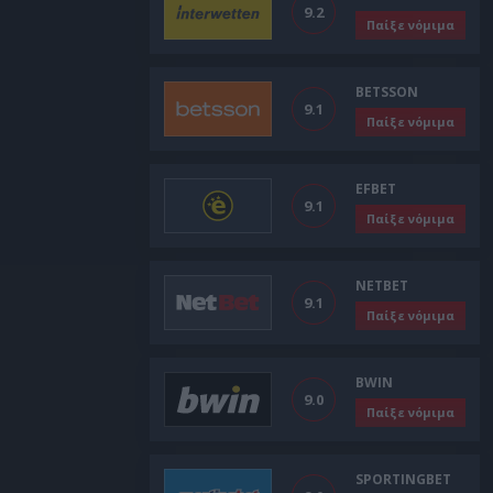
9.2
Παίξε νόμιμα
BETSSON
9.1
Παίξε νόμιμα
EFBET
9.1
Παίξε νόμιμα
NETBET
9.1
Παίξε νόμιμα
BWIN
9.0
Παίξε νόμιμα
SPORTINGBET