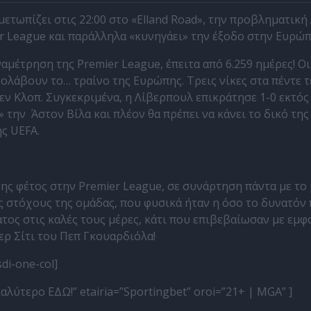
ετωπίζει στις 22:00 στο «Elland Road», την προβληματική
er League και παράλληλα «κυνηγάει» την έξοδο στην Ευρώπ
αμέτρηση της Premier League, έπειτα από 6.259 ημέρες! Οι
ολάβουν το… τραίνο της Ευρώπης. Τρεις νίκες στα πέντε τ
εν Κλοπ. Συγκεκριμένα, η Λίβερπουλ επικράτησε 1-0 εκτός
 την Άστον Βίλα και πλέον θα πρέπει να κάνει το δικό της 
ης UEFA.
της φέτος στην Premier League, σε συνάρτηση πάντα με το
ς στόχους της ομάδας, που φυσικά ήταν η όσο το δυνατόν 
τος στις καλές τους μέρες, κάτι που επιβεβαίωσαν με εμφ
ερ Σίτι του Πεπ Γκουαρδιόλα!
sdi-one-col]
αλύτερο ΕΔΩ!” etairia=”Sportingbet” oroi=”21+ | MGA” ]