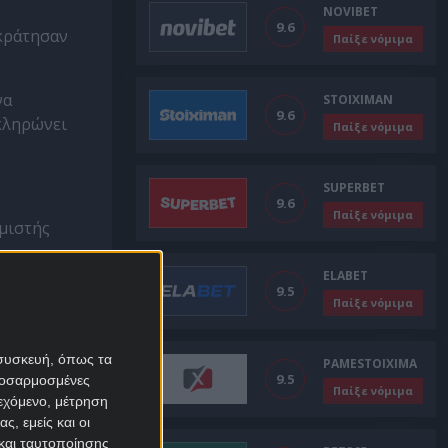
αγώνων ελληνικών
NOVIBET
ομάδων με
9.6
ικράτησαν
Μουνουέρα
Παίξε νόμιμα
να
STOIXIMAN
9.6
οκληρώνει
Παίξε νόμιμα
SUPERBET
9.6
Παίξε νόμιμα
θμιστής
ELABET
9.5
Παίξε νόμιμα
 συσκευή, όπως τα
PAMESTOIXIMA
9.5
προσαρμοσμένες
Παίξε νόμιμα
ιεχόμενο, μέτρηση
ς, εμείς και οι
και ταυτοποίησης