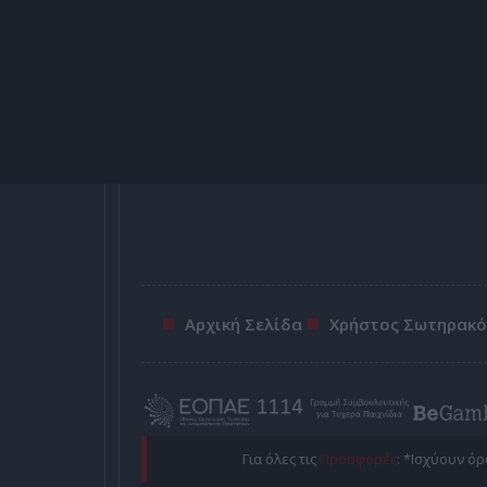
Αρχική Σελίδα
Χρήστος Σωτηρακ
Για όλες τις
Προσφορές
: *Ισχύουν ό