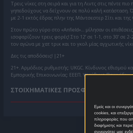
Τρεις νίκες στη σειρά και για τη Λιντς στις πέντε πι
γηπεδούχους να δείχνουν σε πολύ καλή κατάσταση. Όλ
με 2-1 εκτός έδρας πλην της Μάντσεστερ Σίτι και της 
Στον πρώτο γύρο στο «Anfield»… μίλησαν οι επιθέσεις
ισοφαρίζουν τρεις φορές! Στο 12’ σε 1-1, στο 30’ σε 2
τον αγώνα με χατ τρικ και το γκολ μίας αγχωτικής νίκ
Δες τις αποδόσεις! |21+
21+. Αρμόδιος ρυθμιστής: UKGC. Κίνδυνος εθισμού κα
Εμπορικής Επικοινωνίας: ΕΕΕΠ. Υπεύθυνο Παιχνίδι.
ΣΤΟΙΧΗΜΑΤΙΚΕΣ ΠΡΟΣΦΟΡΕΣ *
Εμείς και οι συνεργ
cookies, και επεξε
πληροφορίες που απο
διαφήμισης και περι
συνεργάτες μας ενδέ