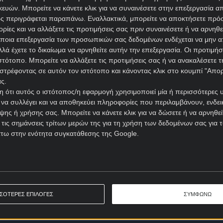
ών. Μπορείτε να κάνετε κλικ για να συναινέσετε στην επεξεργασία απ
ς περιγράφεται παραπάνω. Εναλλακτικά, μπορείτε να αποκτήσετε πρό
ίες και να αλλάξετε τις προτιμήσεις σας πριν συναινέσετε ή να αρνηθεί
ποια επεξεργασία των προσωπικών σας δεδομένων ενδέχεται να μην απ
λά έχετε το δικαίωμα να αρνηθείτε αυτήν την επεξεργασία. Οι προτιμήσ
ιστότοπο. Μπορείτε να αλλάξετε τις προτιμήσεις σας ή να ανακαλέσετε
στρέφοντας σε αυτόν τον ιστότοπο και κάνοντας κλικ στο κουμπί "Απ
ς.
 ότι αυτός ο ιστότοπος/η εφαρμογή χρησιμοποιεί μία ή περισσότερες 
ι να συλλέγει και να αποθηκεύει πληροφορίες που περιλαμβάνουν, ενδεικ
ης ή χρήσης σας. Μπορείτε να κάνετε κλικ για να δώσετε ή να αρνηθε
 τις σημάνσεις τρίτων μερών της για τη χρήση των δεδομένων σας για
άτω στην ενότητα συγκατάθεσης της Google.
ΣΣΟΤΕΡΕΣ ΕΠΙΛΟΓΕΣ
ΣΥΜΦΩΝΩ