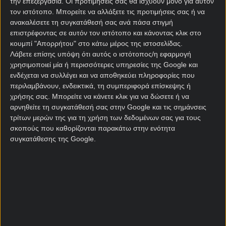
την επεξεργασία. Οι προτιμήσεις σας θα ισχύουν μόνο για αυτόν
τον ιστότοπο. Μπορείτε να αλλάξετε τις προτιμήσεις σας ή να
[desktopbanner2 text=”Sportingbet, το παιχνίδι σου
ανακαλέσετε τη συγκατάθεσή σας ανά πάσα στιγμή
καλύτερο ΕΔΩ!” etairia=”Sportingbet” oroi=”21+ |
επιστρέφοντας σε αυτόν τον ιστότοπο και κάνοντας κλικ στο
MGA” ]
κουμπί "Απορρήτου" στο κάτω μέρος της ιστοσελίδας.
Λάβετε επίσης υπόψη ότι αυτός ο ιστότοπος/η εφαρμογή
[sdi-one-col][sdi2_single_affiliate title=”Sportingbet”]
χρησιμοποιεί μία ή περισσότερες υπηρεσίες της Google και
[/sdi-one-col]
ενδέχεται να συλλέγει και να αποθηκεύει πληροφορίες που
περιλαμβάνουν, ενδεικτικά, τη συμπεριφορά επίσκεψης ή
Εκτός του παιχνιδιού του Παναθηναϊκού απόψε
χρήσης σας. Μπορείτε να κάνετε κλικ για να δώσετε ή να
διεξάγονται ακόμη τρεις ακόμη αναμετρήσεις, για
αρνηθείτε τη συγκατάθεσή σας στην Google και τις σημάνσεις
τρίτων μερών της για τη χρήση των δεδομένων σας για τους
να ολοκληρωθεί η 26η αγωνιστική της EuroLeague.
σκοπούς που καθορίζονται παρακάτω στην ενότητα
Το ματς που ξεχωρίζει είναι το ντέρμπι της
συγκατάθεσης της Google.
Κωνσταντινούπολης. Η εκπληκτική και αήττητη για
δέκα σερί αγώνες Φενερμπαχτσέ, υποδέχεται στην
έδρα της την Εφές. Η ομάδα του Εργκίν Αταμάν
δείχνει να βρίσκει την εικόνα που παρουσίασε
πέρσι και μετράει τρεις σερί νίκες, πριν την μεγάλη
αναμέτρηση με τα «καναρίνια».
Στην Βιτόρια, η Μπασκόνια που προσπαθεί να