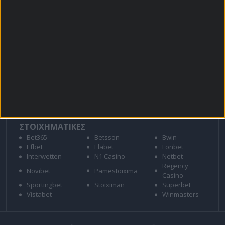
Για όλες τις
Προσφορές
: *Ισχύουν όροι και
προϋποθέσεις
21+ | ΑΡΜΟΔΙΟΣ ΡΥΘΜΙΣΤΗΣ ΕΕΕΠ | ΚΙΝΔΥΝΟΣ
ΕΘΙΣΜΟΥ & ΑΠΩΛΕΙΑΣ ΠΕΡΙΟΥΣΙΑΣ | ΕΟΠΑΕ – ΓΡΑΜΜΗ
ΣΥΜΒΟΥΛΕΥΤΙΚΗΣ: 1114 | ΠΑΙΞΕ ΥΠΕΥΘΥΝΑ
ΣΤΟΙΧΗΜΑΤΙΚΕΣ
Bet365
Betsson
Bwin
Efbet
Elabet
Fonbet
Interwetten
N1 Casino
Netbet
Regency
Novibet
Pamestoixima
Casino
Sportingbet
Stoiximan
Superbet
Vistabet
Winmasters