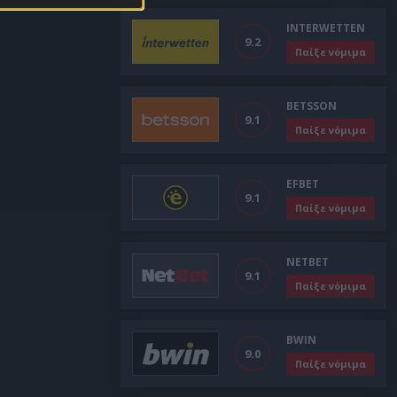
INTERWETTEN
9.2
Παίξε νόμιμα
BETSSON
9.1
Παίξε νόμιμα
EFBET
9.1
Παίξε νόμιμα
NETBET
9.1
Παίξε νόμιμα
BWIN
9.0
Παίξε νόμιμα