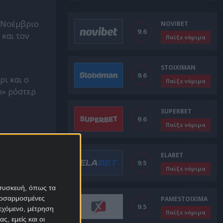
διαιτητής: Πέναλτι
είχε το 50% των
αγώνων ελληνικών
ν Νοέμβριο
NOVIBET
ομάδων με
9.6
 και τον
Μουνουέρα
Παίξε νόμιμα
STOIXIMAN
9.6
ρι και ο
Παίξε νόμιμα
ο» ρόστερ
SUPERBET
9.6
Παίξε νόμιμα
θμιστής
ELABET
9.5
Παίξε νόμιμα
 συσκευή, όπως τα
προσαρμοσμένες
PAMESTOIXIMA
9.5
ιεχόμενο, μέτρηση
Παίξε νόμιμα
ς, εμείς και οι