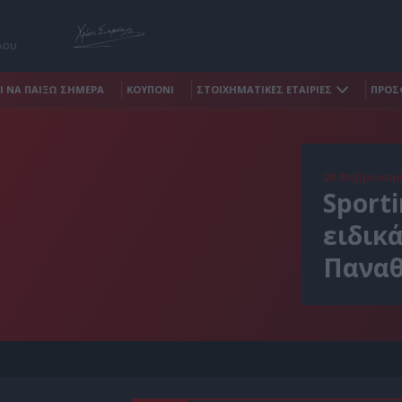
λου
Ι ΝΑ ΠΑΙΞΩ ΣΗΜΕΡΑ
ΚΟΥΠΟΝΙ
ΣΤΟΙΧΗΜΑΤΙΚΕΣ ΕΤΑΙΡΙΕΣ
ΠΡΟΣ
28 Φεβρουαρί
Sport
ειδικ
Παναθ