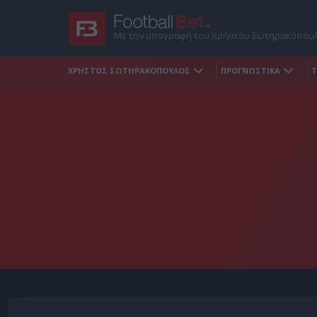
Με την υπογραφή του Χρήστου Σωτηρακόπου
ΧΡΗΣΤΟΣ ΣΩΤΗΡΑΚΟΠΟΥΛΟΣ
ΠΡΟΓΝΩΣΤΙΚΑ
Τ