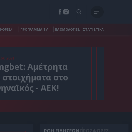
ΦΟΡΕΣ*
ΠΡΟΓΡΑΜΜΑ TV
ΒΑΘΜΟΛΟΓΙΕΣ - ΣΤΑΤΙΣΤΙΚΑ
ου 2021
ingbet: Αμέτρητα
ά στοιχήματα στο
ηναϊκός - ΑΕΚ!
ΡΟΗ ΕΙΔΗΣΕΩΝ
ΠΡΟΣΦΟΡΕΣ