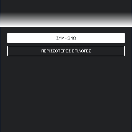
12/05/2026
«Μονομαχίες» για όλα τα
γούστα με ειδικά
στοιχήματα!
ΣΥΜΦΩΝΩ
12/05/2026
ΠΕΡΙΣΣΟΤΕΡΕΣ ΕΠΙΛΟΓΕΣ
ΣΤΟΙΧΗΜΑΤΙΚΕΣ ΠΡΟΣΦΟΡΕΣ *
Αρχική Σελίδα
Χρήστος Σωτηρακόπουλος
Προγνωστικά