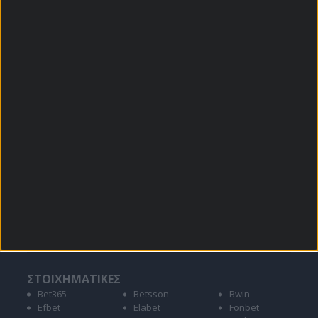
Βαθμολογίες - Στατιστικά
Κουπόνι
Πρόγραμμα TV
Προσφορές*
Για όλες τις
Προσφορές
: *Ισχύουν όροι και
προϋποθέσεις
21+ | ΑΡΜΟΔΙΟΣ ΡΥΘΜΙΣΤΗΣ ΕΕΕΠ | ΚΙΝΔΥΝΟΣ
ΕΘΙΣΜΟΥ & ΑΠΩΛΕΙΑΣ ΠΕΡΙΟΥΣΙΑΣ | ΕΟΠΑΕ – ΓΡΑΜΜΗ
ΣΥΜΒΟΥΛΕΥΤΙΚΗΣ: 1114 | ΠΑΙΞΕ ΥΠΕΥΘΥΝΑ
ΣΤΟΙΧΗΜΑΤΙΚΕΣ
Bet365
Betsson
Bwin
Efbet
Elabet
Fonbet