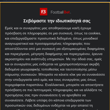
Απόλυτη προσφορά γνωριμίας* με 720 Δώρα*
χωρίς κατάθεση*!
Σεβόμαστε την ιδιωτικότητά σας
H Ελλάδα συμμετέχει στον φετινό διαγωνισμό με
Εμείς και οι συνεργάτες μας αποθηκεύουμε και/ή έχουμε
τον Akyla και το τραγούδι του Ferto! Η διοργάνωση
πρόσβαση σε πληροφορίες σε μια συσκευή, όπως τα cookies,
ξεκινά με τους ημιτελικούς την Τρίτη 12 & Πέμπτη
και επεξεργαζόμαστε προσωπικά δεδομένα, όπως μοναδικοί
14 Μαΐου, πριν τον μεγάλο τελικό του Σαββάτου
αναγνωριστικοί και προσαρμοσμένες πληροφορίες που
(16/5, 22:00). H χώρα μας ψάχνει την 1η της νίκη
αποστέλλονται από μια συσκευή για εξατομικευμένες διαφημίσεις
μετά το 2005 και ελπίζει φέτος να το…φέρει! Η
και περιεχόμενο, μέτρηση διαφήμισης και περιεχομένου, έρευνα
διοργάνωση προσφέρει αμέτρητες επιλογές αν θες
ακροατηρίου και ανάπτυξη υπηρεσιών.
Με την άδειά σας, εμείς
να κάνεις τις προβλέψεις σου για τον τελικό νικητή,
και οι συνεργάτες μας ενδέχεται να χρησιμοποιήσουμε ακριβή
δεδομένα γεωγραφικής τοποθεσίας και ταυτοποίησης μέσω
τη σειρά κατάταξης, το νικητή του televoting κλπ.
σάρωσης συσκευών. Μπορείτε να κάνετε κλικ για να συναινέσετε
και να ζήσεις όλη τη μαγεία της φετινής Eurovision!
στην επεξεργασία από εμάς και τους συνεργάτες μας όπως
περιγράφεται παραπάνω. Εναλλακτικά, μπορείτε να αποκτήσετε
Απόλυτη προσφορά γνωριμίας* με 720 Δώρα*
πρόσβαση σε πιο λεπτομερείς πληροφορίες και να αλλάξετε τις
χωρίς κατάθεση*!
προτιμήσεις σας πριν συναινέσετε ή να αρνηθείτε να
συναινέσετε.
Λάβετε υπόψη ότι κάποια επεξεργασία των
Μπαίνεις δυνατά στη δράση με δώρα* που σου
προσωπικών σας δεδομένων ενδέχεται να μην απαιτεί τη
δίνουν επιπλέον ευκαιρίες σε Στοίχημα και Live