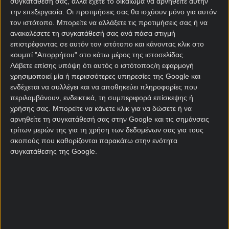
συγκατάθεσή σας, αλλά έχετε το δικαίωμα να αρνηθείτε αυτήν
Casino. Η προσφορά είναι διαθέσιμη για
την επεξεργασία. Οι προτιμήσεις σας θα ισχύουν μόνο για αυτόν
περιορισμένο χρονικό διάστημα, δίνοντάς σου την
τον ιστότοπο. Μπορείτε να αλλάξετε τις προτιμήσεις σας ή να
ευκαιρία να επωφεληθείτε άμεσα.
ανακαλέσετε τη συγκατάθεσή σας ανά πάσα στιγμή
επιστρέφοντας σε αυτόν τον ιστότοπο και κάνοντας κλικ στο
«21+ | ΑΡΜΟΔΙΟΣ ΡΥΘΜΙΣΤΗΣ ΕΕΕΠ | ΚΙΝΔΥΝΟΣ
κουμπί "Απορρήτου" στο κάτω μέρος της ιστοσελίδας.
ΕΘΙΣΜΟΥ & ΑΠΩΛΕΙΑΣ ΠΕΡΙΟΥΣΙΑΣ | ΕΟΠΑΕ –
Λάβετε επίσης υπόψη ότι αυτός ο ιστότοπος/η εφαρμογή
ΓΡΑΜΜΗ ΣΥΜΒΟΥΛΕΥΤΙΚΗΣ: 1114 | ΠΑΙΞΕ
χρησιμοποιεί μία ή περισσότερες υπηρεσίες της Google και
ενδέχεται να συλλέγει και να αποθηκεύει πληροφορίες που
ΥΠΕΥΘΥΝΑ»
περιλαμβάνουν, ενδεικτικά, τη συμπεριφορά επίσκεψης ή
χρήσης σας. Μπορείτε να κάνετε κλικ για να δώσετε ή να
Σχετικά άρθρα
αρνηθείτε τη συγκατάθεσή σας στην Google και τις σημάνσεις
τρίτων μερών της για τη χρήση των δεδομένων σας για τους
σκοπούς που καθορίζονται παρακάτω στην ενότητα
Η Elabet αποκαλύπτει το
συγκατάθεσης της Google.
απόλυτα συναρπαστικό
Online & Live Casino
περιβάλλον
03/08/2026
Οι Τρίτες στη Stoiximan
φέρνουν διπλό έπαθλο* σε