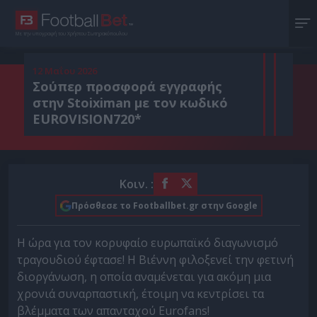
Με την υπογραφή του Χρήστου Σωτηρακόπουλου
12 Μαΐου 2026
Σούπερ προσφορά εγγραφής
στην Stoiximan με τον κωδικό
EUROVISION720*
Κοιν. :
Πρόσθεσε το Footballbet.gr στην Google
H ώρα για τον κορυφαίο ευρωπαϊκό διαγωνισμό
τραγουδιού έφτασε! Η Βιέννη φιλοξενεί την φετινή
διοργάνωση, η οποία αναμένεται για ακόμη μια
χρονιά συναρπαστική, έτοιμη να κεντρίσει τα
βλέμματα των απανταχού Eurofans!