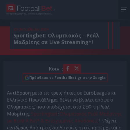
Με την υπογραφή του Χρήστου Σωτηρακόπουλου
29 Οκτωβρίου 2024
Sportingbet: Ολυμπιακός - Ρεάλ
Μαδρίτης σε Live Streaming*!
Κοιν. :
Πρόσθεσε το Footballbet.gr στην Google
Αντίδραση μετά τις τρεις ήττες σε EuroLeague κι
Ελληνικό Πρωτάθλημα, θέλει να βγάλει απόψε ο
Ολυμπιακός, που υποδέχεται στο ΣΕΦ τη Ρεάλ
Μαδρίτης.
Sportingbet
:
Ολυμπιακός Ρεάλ Μαδρίτης
με Build A Bet* & Ενισχυμένες Αποδόσεις
!
Ψάχνει…
αντίδραση
Από τρεις διαδοχικές ήττες προέρχεται ο