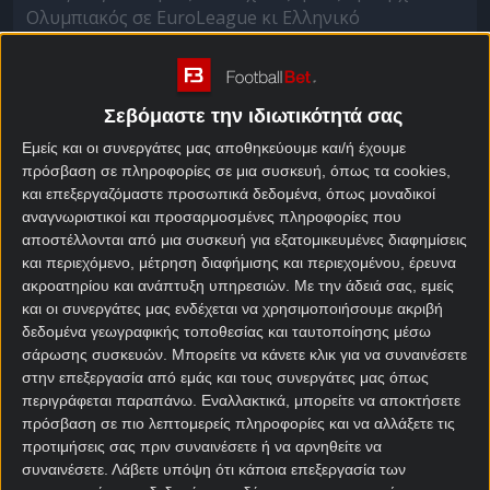
Ολυμπιακός σε EuroLeague κι Ελληνικό
Πρωτάθλημα και το αποψινό ντέρμπι με τη Ρεάλ
Μαδρίτης στο ΣΕΦ, αποτελεί ιδανική ευκαιρία για…
restart. Η ομάδα του Γιώργου Μπαρτζώκα «τρέχει»
Σεβόμαστε την ιδιωτικότητά σας
ρεκόρ 2-3, καθώς μετά τις δύο νίκες στο Φάληρο με
Ζαλγκίρις Κάουνας και Μιλάνο, ήρθαν ισάριθμες
Εμείς και οι συνεργάτες μας αποθηκεύουμε και/ή έχουμε
πρόσβαση σε πληροφορίες σε μια συσκευή, όπως τα cookies,
ήττες σε Κωνσταντινούπολη και Μόναχο. Εφές και
και επεξεργαζόμαστε προσωπικά δεδομένα, όπως μοναδικοί
Μπάγερν επικράτησαν των «ερυθρόλευκων», με
αναγνωριστικοί και προσαρμοσμένες πληροφορίες που
σχεδόν πανομοιότυπο τρόπο, έχοντας σε τρομερή
αποστέλλονται από μια συσκευή για εξατομικευμένες διαφημίσεις
μέρα τους γκαρντ τους και σημειώνοντας 50+ στο
και περιεχόμενο, μέτρηση διαφήμισης και περιεχομένου, έρευνα
δεύτερο ημίχρονο. Παράλληλα ο Ολυμπιακός
ακροατηρίου και ανάπτυξη υπηρεσιών.
Με την άδειά σας, εμείς
ηττήθηκε την Κυριακή στο εντός έδρας ντέρμπι με
και οι συνεργάτες μας ενδέχεται να χρησιμοποιήσουμε ακριβή
τον Παναθηναϊκό, για το πρωτάθλημα. Για τους
δεδομένα γεωγραφικής τοποθεσίας και ταυτοποίησης μέσω
σάρωσης συσκευών. Μπορείτε να κάνετε κλικ για να συναινέσετε
Πειραιώτες επιστρέφει στην αγωνιστική δράση ο
στην επεξεργασία από εμάς και τους συνεργάτες μας όπως
Γκος. Μοναδική απουσία ο Έβανς. Σε Ενισχυμένη
περιγράφεται παραπάνω. Εναλλακτικά, μπορείτε να αποκτήσετε
Απόδοση στην Sportingbet και στο 2.15 η νίκη του
πρόσβαση σε πιο λεπτομερείς πληροφορίες και να αλλάξετε τις
Ολυμπιακού με 5+ πόντους διαφορά.
Sportingbet
προτιμήσεις σας πριν συναινέσετε ή να αρνηθείτε να
–
Έπαθλα* από τη EuroLeague
!
Δείχνει να
συναινέσετε.
Λάβετε υπόψη ότι κάποια επεξεργασία των