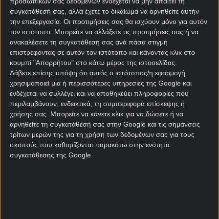
«επέστρεψε»
Η Ρεάλ Μαδρίτης μετά το
προσωπικών σας δεδομένων ενδέχεται να μην απαιτεί τη
προβληματικό της ξεκίνημα δείχνει να πιάνει τα
συγκατάθεσή σας, αλλά έχετε το δικαίωμα να αρνηθείτε αυτήν
την επεξεργασία. Οι προτιμήσεις σας θα ισχύουν μόνο για αυτόν
γνωστά της στάνταρ απόδοσης. Η «βασίλισσα»
τον ιστότοπο. Μπορείτε να αλλάξετε τις προτιμήσεις σας ή να
επικράτησε του Παναθηναϊκού (90-86) και νίκησε με
ανακαλέσετε τη συγκατάθεσή σας ανά πάσα στιγμή
άνεση τον Ερυθρό Αστέρα (95-72) στην έδρα της,
επιστρέφοντας σε αυτόν τον ιστότοπο και κάνοντας κλικ στο
ανεβάζοντας το ρεκόρ της στη EuroLeague στο 3-2.
κουμπί "Απορρήτου" στο κάτω μέρος της ιστοσελίδας.
Επίσης στο πιο πρόσφατο ματς για την ACB διέλυσε
Λάβετε επίσης υπόψη ότι αυτός ο ιστότοπος/η εφαρμογή
με 86-61 τη Μανρέσα. Στα αγωνιστικά ο Τσους
χρησιμοποιεί μία ή περισσότερες υπηρεσίες της Google και
Ματέο έχει ν’ αντιμετωπίσει μόνο τις απουσίες των
ενδέχεται να συλλέγει και να αποθηκεύει πληροφορίες που
περιλαμβάνουν, ενδεικτικά, τη συμπεριφορά επίσκεψης ή
Φελίς και Γκαρούμπα.
*ΙΣΧΥΟΥΝ ΟΡΟΙ &
χρήσης σας. Μπορείτε να κάνετε κλικ για να δώσετε ή να
ΠΡΟΫΠΟΘΕΣΕΙΣ
ΟΙ ΑΠΟΔΟΣΕΙΣ ΕΝΔΕΧΕΤΑΙ ΝΑ
αρνηθείτε τη συγκατάθεσή σας στην Google και τις σημάνσεις
ΥΠΟΚΕΙΝΤΑΙ ΣΕ ΑΛΛΑΓΕΣ
21+ | ΑΡΜΟΔΙΟΣ
τρίτων μερών της για τη χρήση των δεδομένων σας για τους
ΡΥΘΜΙΣΤΗΣ ΕΕΕΠ | ΚΙΝΔΥΝΟΣ ΕΘΙΣΜΟΥ &
σκοπούς που καθορίζονται παρακάτω στην ενότητα
ΑΠΩΛΕΙΑΣ ΠΕΡΙΟΥΣΙΑΣ| ΓΡΑΜΜΗ ΒΟΗΘΕΙΑΣ
συγκατάθεσης της Google.
ΚΕΘΕΑ: 210 9237777 | ΠΑΙΞΕ ΥΠΕΥΘΥΝΑ
Σχετικά άρθρα