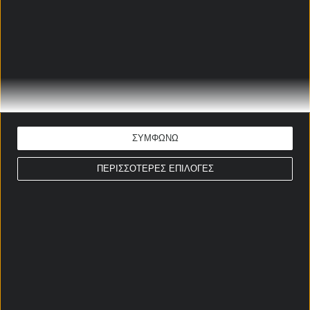
29/10/2024
Μίλαν-Νάπολι με Bet Builder
και Κορυφαίες Αποδόσεις
στην Betsson (29/10)
29/10/2024
ΣΥΜΦΩΝΩ
Spooky Halloween
Προσφορές* Καθημερινά στην
ΠΕΡΙΣΣΟΤΕΡΕΣ ΕΠΙΛΟΓΕΣ
Betsson!
28/10/2024
ΣΤΟΙΧΗΜΑΤΙΚΕΣ ΠΡΟΣΦΟΡΕΣ *