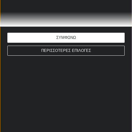
05/06/2026
World Cup 2026: Σούπερ
προσφορές* και
ΣΥΜΦΩΝΩ
μακροχρόνιες επιλογές στο
Pamestoixima.gr
04/06/2026
ΠΕΡΙΣΣΟΤΕΡΕΣ ΕΠΙΛΟΓΕΣ
F1: Δωρεάν* ταξίδι στη
Μαδρίτη με τη McLaren
Mastercard Formula 1 Team
(διαγωνισμός*)
04/06/2026
Με 0% γκανιότα και
«Ενισχυμένο» Bet Builder σε
Έλληνες σκόρερ για το φιλικό
με τη Σουηδία
04/06/2026