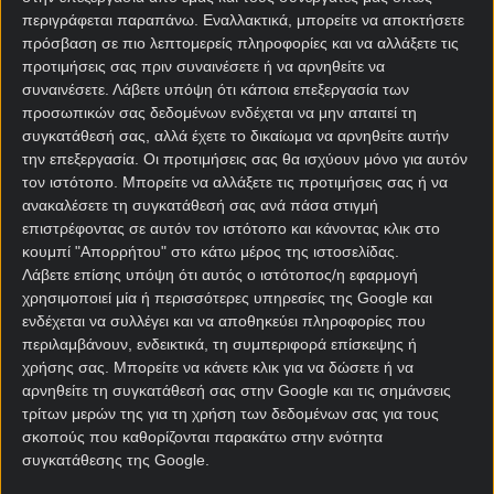
περιγράφεται παραπάνω. Εναλλακτικά, μπορείτε να αποκτήσετε
Κιλιάν Εμπαπέ πρώτος σκόρερ σε απόδοση
πρόσβαση σε πιο λεπτομερείς πληροφορίες και να αλλάξετε τις
15.00* από 12.00
προτιμήσεις σας πριν συναινέσετε ή να αρνηθείτε να
Αργεντινή νικήτρια του Παγκοσμίου
συναινέσετε.
Λάβετε υπόψη ότι κάποια επεξεργασία των
Κυπέλλου & Λιονέλ Μέσι πρώτος σκόρερ σε
προσωπικών σας δεδομένων ενδέχεται να μην απαιτεί τη
απόδοση 21.00* από 17.00
συγκατάθεσή σας, αλλά έχετε το δικαίωμα να αρνηθείτε αυτήν
την επεξεργασία. Οι προτιμήσεις σας θα ισχύουν μόνο για αυτόν
Αγγλία νικήτρια του Παγκοσμίου Κυπέλλου &
τον ιστότοπο. Μπορείτε να αλλάξετε τις προτιμήσεις σας ή να
Χάρι Κέιν πρώτος σκόρερ σε απόδοση 22.00*
ανακαλέσετε τη συγκατάθεσή σας ανά πάσα στιγμή
από 18.00
επιστρέφοντας σε αυτόν τον ιστότοπο και κάνοντας κλικ στο
Βραζιλία να κερδίσει όλα τα παιχνίδια του
κουμπί "Απορρήτου" στο κάτω μέρος της ιστοσελίδας.
Ομίλου Γ σε απόδοση 2.90* από 2.40
Λάβετε επίσης υπόψη ότι αυτός ο ιστότοπος/η εφαρμογή
χρησιμοποιεί μία ή περισσότερες υπηρεσίες της Google και
Ζευγάρι τελικού Αργεντινή-Βραζιλία σε
ενδέχεται να συλλέγει και να αποθηκεύει πληροφορίες που
απόδοση 51.00* από 41.00
περιλαμβάνουν, ενδεικτικά, τη συμπεριφορά επίσκεψης ή
Βραζιλία πρώτος σκόρερ της ομάδας ο
χρήσης σας. Μπορείτε να κάνετε κλικ για να δώσετε ή να
Βινίσιους Ζούνιορ σε απόδοση 4.40* από
αρνηθείτε τη συγκατάθεσή σας στην Google και τις σημάνσεις
τρίτων μερών της για τη χρήση των δεδομένων σας για τους
3.50
σκοπούς που καθορίζονται παρακάτω στην ενότητα
Επιλογές που συνδυάζουν φαβορί, μεγάλα ονόματα
συγκατάθεσης της Google.
και σενάρια που μπορούν να καθορίσουν την