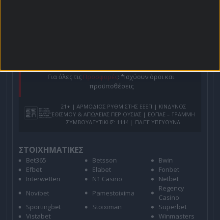
Για όλες τις
Προσφορές
: *Ισχύουν όροι και
προϋποθέσεις
21+ | ΑΡΜΟΔΙΟΣ ΡΥΘΜΙΣΤΗΣ ΕΕΕΠ | ΚΙΝΔΥΝΟΣ
ΕΘΙΣΜΟΥ & ΑΠΩΛΕΙΑΣ ΠΕΡΙΟΥΣΙΑΣ | ΕΟΠΑΕ – ΓΡΑΜΜΗ
ΣΥΜΒΟΥΛΕΥΤΙΚΗΣ: 1114 | ΠΑΙΞΕ ΥΠΕΥΘΥΝΑ
ΣΤΟΙΧΗΜΑΤΙΚΕΣ
Bet365
Betsson
Bwin
Efbet
Elabet
Fonbet
Interwetten
N1 Casino
Netbet
Regency
Novibet
Pamestoixima
Casino
Sportingbet
Stoiximan
Superbet
Vistabet
Winmasters