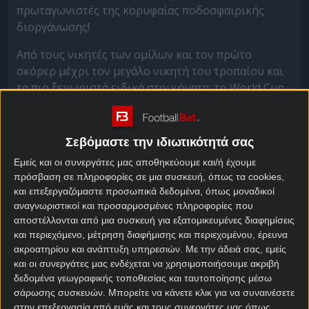
πρωταγωνιστές της κορυφαίας ποδοσφαιρικής
διοργάνωσης!
Από τους νικητές των ομίλων και τον πρώτο
σκόρερ μέχρι τον μεγάλο νικητή του τροπαίου και
τα πιο ξεχωριστά ειδικά στοιχήματα, το World Cup
2026 αποκτά ακόμα μεγαλύτερο ενδιαφέρον.
World Cup 2026: Σούπερ ενισχυμένες*
Σεβόμαστε την ιδιωτικότητά σας
μακροχρόνιες αποδόσεις | Pamestoixima.gr
Εμείς και οι συνεργάτες μας αποθηκεύουμε και/ή έχουμε
Οι κορυφαίες εθνικές ομάδες και οι μεγαλύτεροι
πρόσβαση σε πληροφορίες σε μια συσκευή, όπως τα cookies,
αστέρες του παγκόσμιου ποδοσφαίρου βρίσκονται
και επεξεργαζόμαστε προσωπικά δεδομένα, όπως μοναδικοί
αναγνωριστικοί και προσαρμοσμένες πληροφορίες που
στο επίκεντρο με δυνατές ενισχυμένες* επιλογές:
αποστέλλονται από μια συσκευή για εξατομικευμένες διαφημίσεις
Greek Super League top scorer Ελ Κααμπί
και περιεχόμενο, μέτρηση διαφήμισης και περιεχομένου, έρευνα
ακροατηρίου και ανάπτυξη υπηρεσιών.
Με την άδειά σας, εμείς
3.25* από 2.50
και οι συνεργάτες μας ενδέχεται να χρησιμοποιήσουμε ακριβή
Η Ισπανία να πετύχει τα περισσότερα γκολ
δεδομένα γεωγραφικής τοποθεσίας και ταυτοποίησης μέσω
στη διοργάνωση σε απόδοση 6.25* από 5.00
σάρωσης συσκευών. Μπορείτε να κάνετε κλικ για να συναινέσετε
Γαλλία νικήτρια του Παγκοσμίου Κυπέλλου &
στην επεξεργασία από εμάς και τους συνεργάτες μας όπως