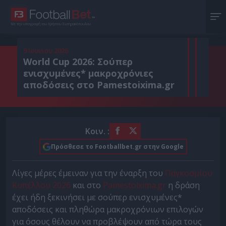
Με την υπογραφή του Χρήστου Σωτηρακόπουλου
9 Ιουνίου 2026
World Cup 2026: Σούπερ
ενισχυμένες* μακροχρόνιες
αποδόσεις στο Pamestoixima.gr
Κοιν. :
Πρόσθεσε το Footballbet.gr στην Google
Λίγες μέρες έμειναν για την έναρξη του
Παγκοσμίου
Κυπέλλου 2026
και στο
Pamestoixima.gr
η δράση
έχει ήδη ξεκινήσει με σούπερ ενισχυμένες*
αποδόσεις και πληθώρα μακροχρόνιων επιλογών
για όσους θέλουν να προβλέψουν από τώρα τους