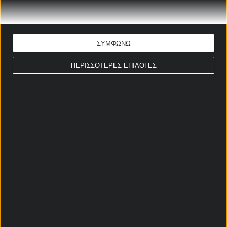
Οι «Elite Confounders»: 4
Υπερδυνάμεις έτοιμες να
ρίξουν τα Μεγαθήρια από τον
ΣΥΜΦΩΝΩ
Θρόνο!
09/06/2026
ΠΕΡΙΣΣΟΤΕΡΕΣ ΕΠΙΛΟΓΕΣ
bwin: Ώρα για Παγκόσμιο
Κύπελλο! Ποιος θα είναι ο 1ος
σκόρερ;
09/06/2026
Vistabet – Αμέτρητα ειδικά
στο Παγκόσμιο Κύπελλο!
09/06/2026
Sportingbet – Αμέτρητα
ειδικά στο Παγκόσμιο