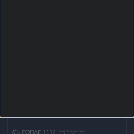
Υποβιβασμός
Αρχική Σελίδα
Χρήστος Σωτηρακόπουλος
Προγνωστικά
Βαθμολογίες - Στατιστικά
Κουπόνι
Πρόγραμμα TV
Προσφορές*