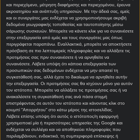
και περιεχόμενο, μέτρηση διαφήμισης και περιεχομένου, έρευνα
CL Πλέι οφ
ακροατηρίου και ανάπτυξη υπηρεσιών.
Με την άδειά σας, εμείς
και οι συνεργάτες μας ενδέχεται να χρησιμοποιήσουμε ακριβή
Υποβιβασμός
δεδομένα γεωγραφικής τοποθεσίας και ταυτοποίησης μέσω
σάρωσης συσκευών. Μπορείτε να κάνετε κλικ για να συναινέσετε
στην επεξεργασία από εμάς και τους συνεργάτες μας όπως
Over / Under Ιράν
περιγράφεται παραπάνω. Εναλλακτικά, μπορείτε να αποκτήσετε
πρόσβαση σε πιο λεπτομερείς πληροφορίες και να αλλάξετε τις
Κανονική Περίοδος
προτιμήσεις σας πριν συναινέσετε ή να αρνηθείτε να
συναινέσετε.
Λάβετε υπόψη ότι κάποια επεξεργασία των
CL Πλέι οφ
προσωπικών σας δεδομένων ενδέχεται να μην απαιτεί τη
συγκατάθεσή σας, αλλά έχετε το δικαίωμα να αρνηθείτε αυτήν
Υποβιβασμός
την επεξεργασία. Οι προτιμήσεις σας θα ισχύουν μόνο για αυτόν
τον ιστότοπο. Μπορείτε να αλλάξετε τις προτιμήσεις σας ή να
ανακαλέσετε τη συγκατάθεσή σας ανά πάσα στιγμή
Over / Under Ιράν
επιστρέφοντας σε αυτόν τον ιστότοπο και κάνοντας κλικ στο
κουμπί "Απορρήτου" στο κάτω μέρος της ιστοσελίδας.
Κανονική Περίοδος
Λάβετε επίσης υπόψη ότι αυτός ο ιστότοπος/η εφαρμογή
χρησιμοποιεί μία ή περισσότερες υπηρεσίες της Google και
CL Πλέι οφ
ενδέχεται να συλλέγει και να αποθηκεύει πληροφορίες που
περιλαμβάνουν, ενδεικτικά, τη συμπεριφορά επίσκεψης ή
Υποβιβασμός