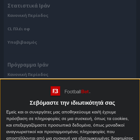
Στατιστικά Ιράν
Κανονική Περίοδος
CL Πλέι οφ
Υποβιβασμός
Πρόγραμμα Ιράν
Κανονική Περίοδος
CL Πλέι οφ
Υποβιβασμός
Σεβόμαστε την ιδιωτικότητά σας
Εμείς και οι συνεργάτες μας αποθηκεύουμε και/ή έχουμε
πρόσβαση σε πληροφορίες σε μια συσκευή, όπως τα cookies,
Φόρμα Ιράν
και επεξεργαζόμαστε προσωπικά δεδομένα, όπως μοναδικοί
αναγνωριστικοί και προσαρμοσμένες πληροφορίες που
Κανονική Περίοδος
αποστέλλονται από μια συσκευή για εξατομικευμένες διαφημίσεις