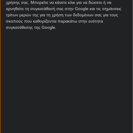
χρήσης σας. Μπορείτε να κάνετε κλικ για να δώσετε ή να
αρνηθείτε τη συγκατάθεσή σας στην Google και τις σημάνσεις
τρίτων μερών της για τη χρήση των δεδομένων σας για τους
Goal / No goal Ιράν
σκοπούς που καθορίζονται παρακάτω στην ενότητα
συγκατάθεσης της Google.
Κανονική Περίοδος
CL Πλέι οφ
Υποβιβασμός
Σύνολο γκολ Ιράν
Κανονική Περίοδος
CL Πλέι οφ
Υποβιβασμός
Ακριβές σύνολο γκολ Ιράν