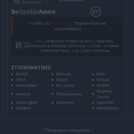
Για όλες τις
Προσφορές
: *Ισχύουν όροι και
προϋποθέσεις
21+ | ΑΡΜΟΔΙΟΣ ΡΥΘΜΙΣΤΗΣ ΕΕΕΠ | ΚΙΝΔΥΝΟΣ
ΕΘΙΣΜΟΥ & ΑΠΩΛΕΙΑΣ ΠΕΡΙΟΥΣΙΑΣ | ΕΟΠΑΕ – ΓΡΑΜΜΗ
ΣΥΜΒΟΥΛΕΥΤΙΚΗΣ: 1114 | ΠΑΙΞΕ ΥΠΕΥΘΥΝΑ
ΣΤΟΙΧΗΜΑΤΙΚΕΣ
Bet365
Betsson
Bwin
Efbet
Elabet
Fonbet
Interwetten
N1 Casino
Netbet
Regency
Novibet
Pamestoixima
Casino
Sportingbet
Stoiximan
Superbet
Vistabet
Winmasters
Διαχείριση απορρήτου