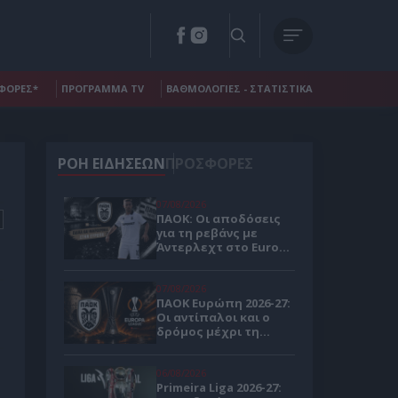
ΦΟΡΕΣ*
ΠΡΟΓΡΑΜΜΑ TV
ΒΑΘΜΟΛΟΓΙΕΣ - ΣΤΑΤΙΣΤΙΚΑ
ΡΟΗ ΕΙΔΗΣΕΩΝ
ΠΡΟΣΦΟΡΕΣ
07/08/2026
ΠΑΟΚ: Οι αποδόσεις
για τη ρεβάνς με
Άντερλεχτ στο Europa
League
07/08/2026
ΠΑΟΚ Ευρώπη 2026-27:
Οι αντίπαλοι και ο
δρόμος μέχρι τη
League Phase
06/08/2026
Primeira Liga 2026-27: