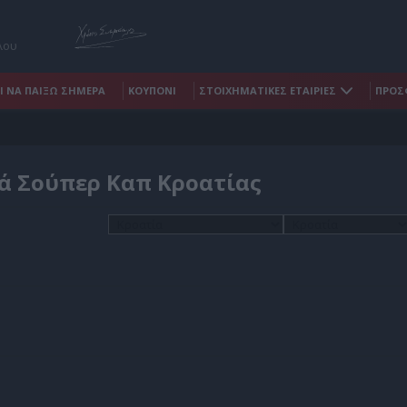
λου
Ι ΝΑ ΠΑΙΞΩ ΣΗΜΕΡΑ
ΚΟΥΠΟΝΙ
ΣΤΟΙΧΗΜΑΤΙΚΕΣ ΕΤΑΙΡΙΕΣ
ΠΡΟΣ
κά Σούπερ Καπ Κροατίας