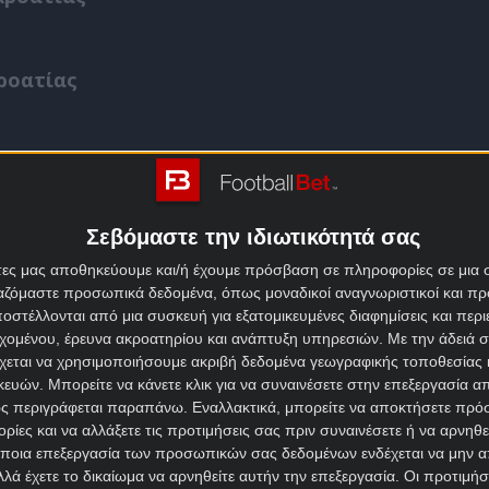
ροατίας
 Κροατίας
Σεβόμαστε την ιδιωτικότητά σας
περ Καπ Κροατίας
άτες μας αποθηκεύουμε και/ή έχουμε πρόσβαση σε πληροφορίες σε μια
ργαζόμαστε προσωπικά δεδομένα, όπως μοναδικοί αναγνωριστικοί και 
στέλλονται από μια συσκευή για εξατομικευμένες διαφημίσεις και περ
ατίας
εχομένου, έρευνα ακροατηρίου και ανάπτυξη υπηρεσιών.
Με την άδειά σα
χεται να χρησιμοποιήσουμε ακριβή δεδομένα γεωγραφικής τοποθεσίας 
ών. Μπορείτε να κάνετε κλικ για να συναινέσετε στην επεξεργασία απ
ς περιγράφεται παραπάνω. Εναλλακτικά, μπορείτε να αποκτήσετε πρό
Καπ Κροατίας
ίες και να αλλάξετε τις προτιμήσεις σας πριν συναινέσετε ή να αρνηθεί
ποια επεξεργασία των προσωπικών σας δεδομένων ενδέχεται να μην απ
λά έχετε το δικαίωμα να αρνηθείτε αυτήν την επεξεργασία. Οι προτιμήσ