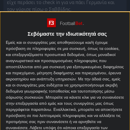
είχε περάσει το check in για να πάει Γερμανία και
τον γύρισε πίσω ο Σαββίδης.
Μία Στουτγάρδη που βγήκε στο Τσάμπιονς Λιγκ και
φυσικά έχει ζεστό χρήμα να δαπανήσει για
Σεβόμαστε την ιδιωτικότητά σας
περιπτώσεις τύπου Κωνσταντέλια. Θα είναι ο
Ντέλιας ξανά στο στόχαστρο. Φυσικά.
Εμείς και οι συνεργάτες μας αποθηκεύουμε και/ή έχουμε
πρόσβαση σε πληροφορίες σε μια συσκευή, όπως τα cookies,
Το γράφουν οι ίδιοι οι Γερμανοί. «Σε περίπτωση
και επεξεργαζόμαστε προσωπικά δεδομένα, όπως μοναδικοί
που ένας επιθετικός φύγει από την Στουτγάρδη, ο
αναγνωριστικοί και προσαρμοσμένες πληροφορίες που
Κωνσταντέλιας θα ήταν σίγουρα μια ενδιαφέρουσα
αποστέλλονται από μια συσκευή για εξατομικευμένες διαφημίσεις
και περιεχόμενο, μέτρηση διαφήμισης και περιεχομένου, έρευνα
επιλογή. Ο Έλληνας παίκτης έχει αποδείξει για άλλη
ακροατηρίου και ανάπτυξη υπηρεσιών.
Με την άδειά σας, εμείς
μια φορά αυτή τη σεζόν ότι έχει ό,τι χρειάζεται για
και οι συνεργάτες μας ενδέχεται να χρησιμοποιήσουμε ακριβή
τη Στουτγάρδη και το
Champions League
. Σε 39
δεδομένα γεωγραφικής τοποθεσίας και ταυτοποίησης μέσω
αγώνες, έχει ένα αξιοπρεπές σύνολο με 14 γκολ και
σάρωσης συσκευών. Μπορείτε να κάνετε κλικ για να συναινέσετε
εννέα ασίστ.
στην επεξεργασία από εμάς και τους συνεργάτες μας όπως
περιγράφεται παραπάνω. Εναλλακτικά, μπορείτε να αποκτήσετε
Εάν η Στουτγάρδη έκανε άλλη μια σοβαρή
πρόσβαση σε πιο λεπτομερείς πληροφορίες και να αλλάξετε τις
προσπάθεια αυτό το καλοκαίρι, θα ακολουθούσαν
προτιμήσεις σας πριν συναινέσετε ή να αρνηθείτε να
και πάλι περίπλοκες διαπραγματεύσεις. Ο ΠΑΟΚ
συναινέσετε.
Λάβετε υπόψη ότι κάποια επεξεργασία των