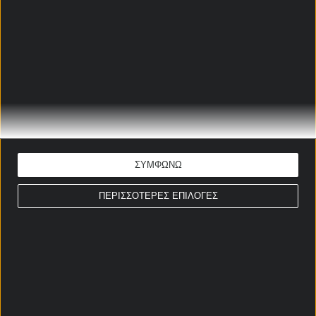
Τι συνέβη με τον Κωστούλα
στην Μπράιτον και η εξέλιξη!
15/05/2026
Η καθοριστική ατάκα του
Μεντιλίμπαρ που πέρασε
στα ψιλά
14/05/2026
ΣΥΜΦΩΝΩ
ΠΕΡΙΣΣΟΤΕΡΕΣ ΕΠΙΛΟΓΕΣ
Ποια ομάδα πάει για τον
Λιβάι Γκαρσία;
13/05/2026
ΣΤΟΙΧΗΜΑΤΙΚΕΣ ΠΡΟΣΦΟΡΕΣ *