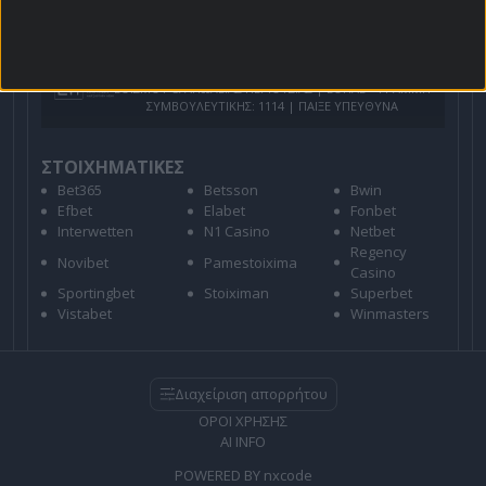
Για όλες τις
Προσφορές
: *Ισχύουν όροι και
προϋποθέσεις
21+ | ΑΡΜΟΔΙΟΣ ΡΥΘΜΙΣΤΗΣ ΕΕΕΠ | ΚΙΝΔΥΝΟΣ
ΕΘΙΣΜΟΥ & ΑΠΩΛΕΙΑΣ ΠΕΡΙΟΥΣΙΑΣ | ΕΟΠΑΕ – ΓΡΑΜΜΗ
ΣΥΜΒΟΥΛΕΥΤΙΚΗΣ: 1114 | ΠΑΙΞΕ ΥΠΕΥΘΥΝΑ
ΣΤΟΙΧΗΜΑΤΙΚΕΣ
Bet365
Betsson
Bwin
Efbet
Elabet
Fonbet
Interwetten
N1 Casino
Netbet
Regency
Novibet
Pamestoixima
Casino
Sportingbet
Stoiximan
Superbet
Vistabet
Winmasters
Διαχείριση απορρήτου
ΟΡΟΙ ΧΡΗΣΗΣ
AI INFO
POWERED BY
nxcode