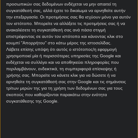
προσωπικών σας δεδομένων ενδέχεται να μην απαιτεί τη
θέλει να αφήσει τον Κωνσταντέλια να φύγει, αλλά,
συγκατάθεσή σας, αλλά έχετε το δικαίωμα να αρνηθείτε αυτήν
σε αντίθεση με το περασμένο καλοκαίρι, ο παίκτης
την επεξεργασία. Οι προτιμήσεις σας θα ισχύουν μόνο για αυτόν
θα προτιμούσε να παραμείνει στη Θεσσαλονίκη».
τον ιστότοπο. Μπορείτε να αλλάξετε τις προτιμήσεις σας ή να
ανακαλέσετε τη συγκατάθεσή σας ανά πάσα στιγμή
Και φυσικά εδώ προκύπτουν πολλά ερωτήματα με
επιστρέφοντας σε αυτόν τον ιστότοπο και κάνοντας κλικ στο
βάση τα όσα γράφουν οι Γερμανοί.
κουμπί "Απορρήτου" στο κάτω μέρος της ιστοσελίδας.
Λάβετε επίσης υπόψη ότι αυτός ο ιστότοπος/η εφαρμογή
Όντως θέλει να τον πουλήσει ο ΠΑΟΚ; Δεν μου
χρησιμοποιεί μία ή περισσότερες υπηρεσίες της Google και
προκύπτει κάτι τέτοιο. Προφανώς όλοι και όλα
ενδέχεται να συλλέγει και να αποθηκεύει πληροφορίες που
έχουν την τιμή τους αλλά ο ΠΑΟΚ δεν του έβαλε
περιλαμβάνουν, ενδεικτικά, τη συμπεριφορά επίσκεψης ή
πωλητήριο.
χρήσης σας. Μπορείτε να κάνετε κλικ για να δώσετε ή να
αρνηθείτε τη συγκατάθεσή σας στην Google και τις σημάνσεις
Δεν θέλει να φύγει ο Ντέλιας; Ο΄θτε κάτι τέτοιο μου
τρίτων μερών της για τη χρήση των δεδομένων σας για τους
προκύπτει. Προφανώς και ο ίδιος θα εξετάσει τις
σκοπούς που καθορίζονται παρακάτω στην ενότητα
όποιες προτάσεις έχει.
συγκατάθεσης της Google.
Η αλήθεια είναι λοιπόν πως δεν υπάρχει κάτι τόσο
προχωρημένο. Για τον Ντέλια θα έρθουν πολλές
ομάδες και αρκετές προτάσεις και θα έχουμε ένα
μεγάλο καλοκαίρι. Κάντε λίγο υπομονή και θα έχω